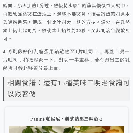
鍋面，小火加熱
1
分鐘，然後將步驟
1.
的雞蛋慢慢倒入鍋中，
再把乳酪絲撒在蛋液上，邊緣不要撒到，接著將蛋的四邊用
鍋鏟摺進來，使成一個比吐司大一點的方型。熄火，在乳酪
絲上擺上起司片，然後蓋上鍋蓋約
30
秒，至起司溶化變軟即
可。
4.將剛煎好的乳酪蛋用鍋鏟鏟至
1
片吐司上，再蓋上另一
片吐司，稍微壓緊一下。對切一半重疊，若有跑出去的乳
酪蛋可鏟起移置於最上面。
相關食譜：還有15種美味三明治食譜可
以跟著做
Panini(帕尼尼‧義式熱壓三明治)2