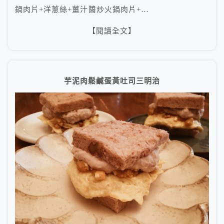
鍋肉片+洋蔥絲+薑汁醬炒火鍋肉片+…
【閱讀全文】
芋泥肉鬆鹹蛋黃吐司三明治