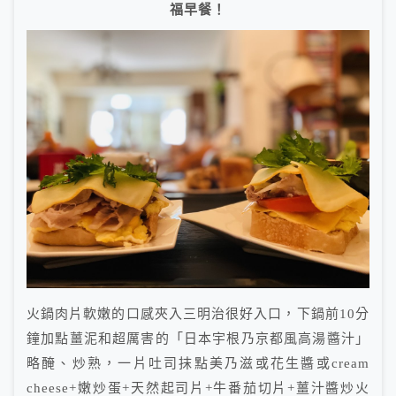
福早餐！
火鍋肉片軟嫩的口感夾入三明治很好入口，下鍋前10分
鐘加點薑泥和超厲害的「日本宇根乃京都風高湯醬汁」
略醃、炒熟，一片吐司抹點美乃滋或花生醬或cream
cheese+嫩炒蛋+天然起司片+牛番茄切片+薑汁醬炒火