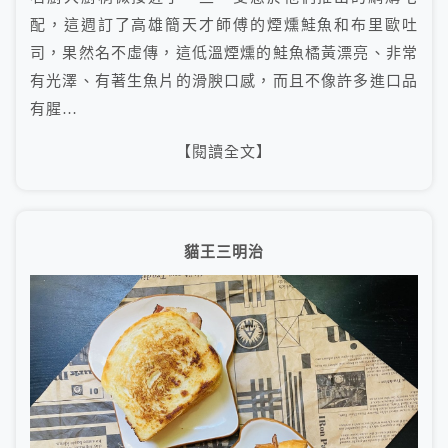
配，這週訂了高雄簡天才師傅的煙燻鮭魚和布里歐吐
司，果然名不虛傳，這低溫煙燻的鮭魚橘黃漂亮、非常
有光澤、有著生魚片的滑腴口感，而且不像許多進口品
有腥…
【閱讀全文】
貓王三明治