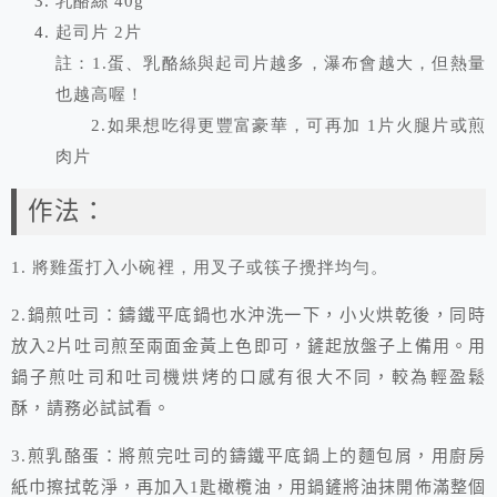
乳酪絲
40g
起司片
2
片
註：
1.
蛋、乳酪絲與起司片越多，瀑布會越大，但熱量
也越高喔！
2.
如果想吃得更豐富豪華，可再加
1
片火腿片或煎
肉片
作法：
1.
將雞蛋打入小碗裡，用叉子或筷子攪拌均勻。
鑄鐵平底鍋也水沖洗一下，小火烘乾後，
2.
鍋煎吐司：
同時
放入
2
片吐司煎至兩面金黃上色即可，鏟起放盤子上備用。用
鍋子煎吐司和吐司機烘烤的口感有很大不同，較為輕盈鬆
酥，請務必試試看。
3.
煎乳酪蛋：將煎完吐司的鑄鐵平底鍋上的麵包屑，用廚房
紙巾擦拭乾淨，再加入
1
匙橄欖油，用鍋鏟將油抹開佈滿整個