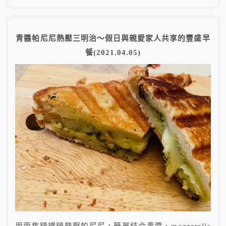
青醬帕尼尼熱壓三明治～假日與親愛家人共享的豐盛早
餐(2021.04.05)
用兩隻鑄鐵鍋熱壓帕尼尼，簡單結合青醬、mozzarella