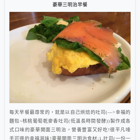
豪華三明治早餐
每天早餐最尋常的，就是以自己烘焙的吐司(—>幸福的
麵包~核桃葡萄乾麥香吐司(低溫長時間發酵))製作成各
式口味的豪華開面三明治，營養豐富又好吃!很平凡唾
手可得的幸福滋味!豪華開面三明治食材:1.吐司(一份一