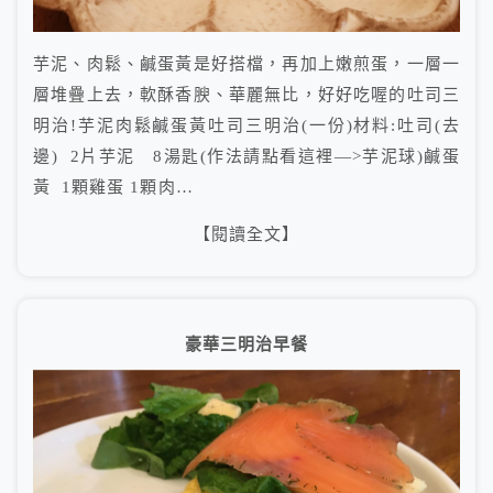
芋泥、肉鬆、鹹蛋黃是好搭檔，再加上嫩煎蛋，一層一
層堆疊上去，軟酥香腴、華麗無比，好好吃喔的吐司三
明治!芋泥肉鬆鹹蛋黃吐司三明治(一份)材料:吐司(去
邊) 2片芋泥 8湯匙(作法請點看這裡—>芋泥球)鹹蛋
黃 1顆雞蛋 1顆肉…
【閱讀全文】
豪華三明治早餐