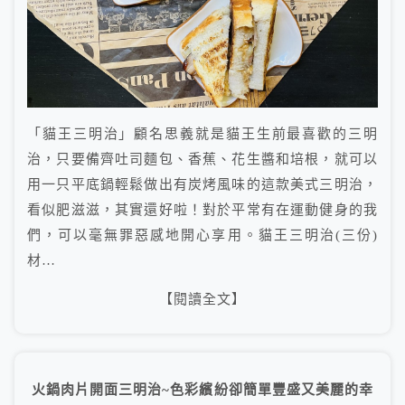
「貓王三明治」顧名思義就是貓王生前最喜歡的三明
治，只要備齊吐司麵包、香蕉、花生醬和培根，就可以
用一只平底鍋輕鬆做出有炭烤風味的這款美式三明治，
看似肥滋滋，其實還好啦！對於平常有在運動健身的我
們，可以毫無罪惡感地開心享用。貓王三明治(三份)
材…
【閱讀全文】
火鍋肉片開面三明治~色彩繽紛卻簡單豐盛又美麗的幸