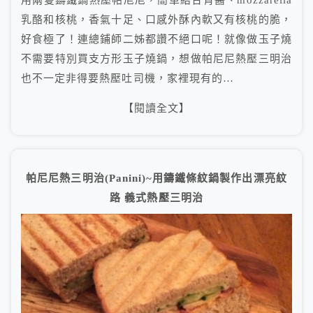
乳酪和核桃，香氣十足、口感外酥內軟又有核桃的脆，
好食極了！連總鋪師二姊都讚不絕口呢！就像做玉子燒
不需要特別買支方形玉子燒鍋，想做帕尼尼熱壓三明治
也不一定非得要熱壓吐司機，家裡現有的…
【閱讀全文】
帕尼尼熱三明治(Panini)~用鑄鐵條紋鍋製作出漂亮紋
路 義式熱壓三明治