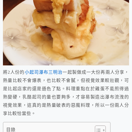
將2人份的
小起司瀑布三明治
一起製做成一大份再兩人分享，
熱量比較不會爆表，也比較不會膩，但視覺效果較壯觀，可
是比起店家的還是遜色了點。
料理重點在於雞蛋不能煎得過
熟變硬
，
乳酪起司的量也要夠多，才容易製造出瀑布流洩的
視覺效果，這真的是熱量破表的惡魔料理，所以一份兩人分
享比較恰當些
。
目錄