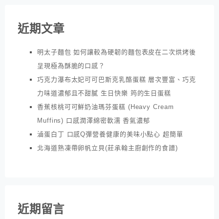
近期文章
明太子麵包 如何讓較為硬韌的麵包表皮在二次烘烤後
呈現極為酥脆的口感？
巧克力瀑布太妃可可巴斯克乳酪蛋糕 層次豐富、巧克
力味道濃郁且不甜膩 生日快樂 筠的生日蛋糕
香蕉核桃可可鮮奶油瑪芬蛋糕 (Heavy Cream
Muffins) 口感潤澤綿密軟濡 香氣濃郁
滷蛋白丁 口感Q彈營養健康的美味小點心 超簡單
北海道熟凍帶卵帆立貝(莊承翰主廚創作的食譜)
近期留言