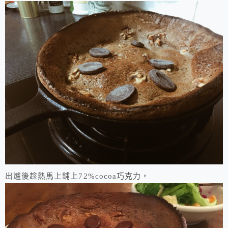
出爐後趁熱馬上鋪上72%cocoa巧克力，