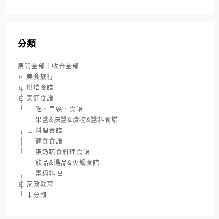
分類
展開全部
|
收合全部
美食旅行
烘焙食譜
烹飪食譜
吃‧早餐‧食譜
果醬&抹醬&漬物&醬料食譜
料理食譜
麵食食譜
蛋奶蔬食料理食譜
飲品&湯品&火鍋食譜
電鍋料理
家政教育
未分類