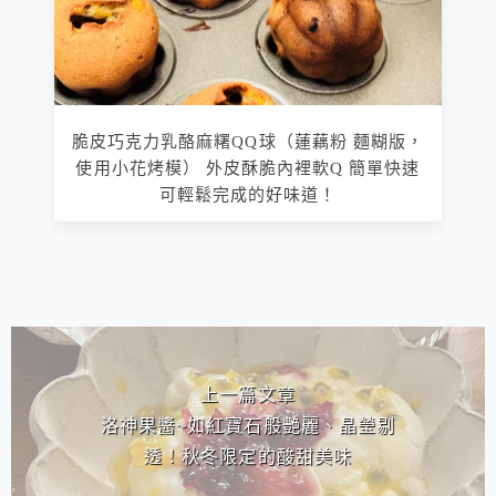
脆皮巧克力乳酪麻糬QQ球（蓮藕粉 麵糊版，
使用小花烤模） 外皮酥脆內裡軟Q 簡單快速
可輕鬆完成的好味道！
相連文章
上一篇文章
洛神果醬~如紅寶石般艷麗、晶瑩剔
透！秋冬限定的酸甜美味