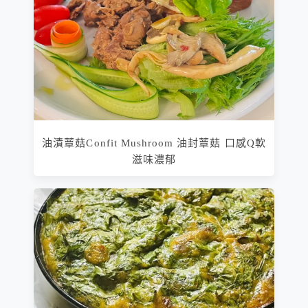
油漬蕈菇Confit Mushroom 油封蕈菇 口感Q軟
滋味濃郁