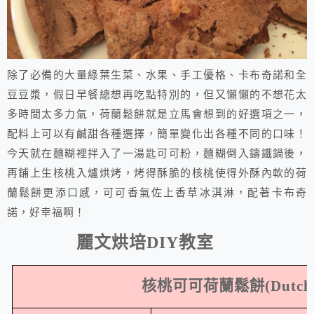
除了必備的大量綠葉生菜、水果、手工優格、卡布奇諾和全
豆豆漿，
假日早餐總想再吃點特別的，但又懶懶的不想花太
多時間太多力氣，荷蘭鬆餅就是立馬會想到的好選項之一，
配料上可以有鹹甜各種選擇，簡單變化出各種不同的口味！
今天就在麵糊裡拌入了一湯匙可可粉，麵糊倒入鑄鐵鍋後，
再鋪上生核桃入爐烘烤，烤得酥脆的核桃使得外酥內軟的荷
蘭鬆餅更添口感，可可香氣佐上香草冰淇淋，配著卡布奇
諾，好幸福啊！
麗文烘培
DIY
教室
核桃可可荷蘭鬆餅
(Dutch