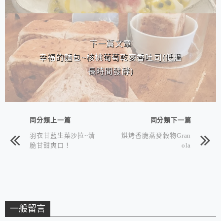
下一篇文章
幸福的麵包~核桃葡萄乾麥香吐司(低溫
長時間發酵)
同分類上一篇
同分類下一篇
羽衣甘藍生菜沙拉~清
烘烤香脆燕麥穀物Gran
脆甘甜爽口！
ola
一般留言