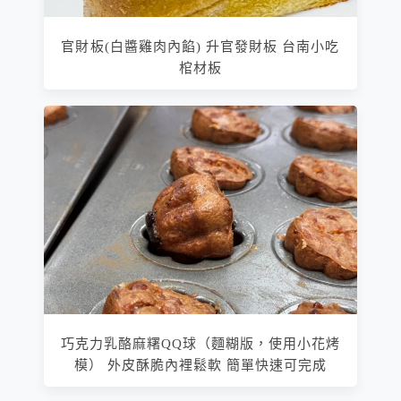
官財板(白醬雞肉內餡) 升官發財板 台南小吃
棺材板
巧克力乳酪麻糬QQ球（麵糊版，使用小花烤
模） 外皮酥脆內裡鬆軟 簡單快速可完成