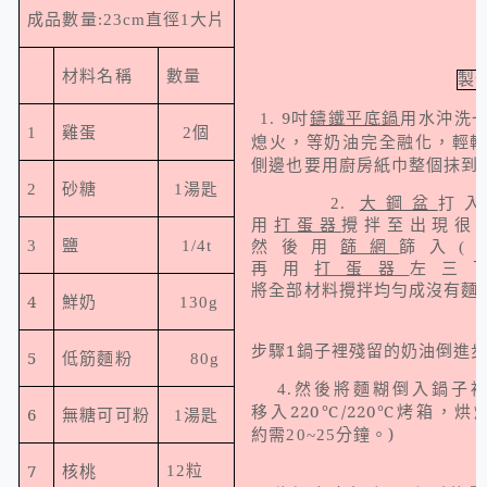
成品數量
:23cm
直徑
1
大片
材料名稱
數量
製
9
吋
1.
鑄鐵平底鍋
用水沖洗
1
雞蛋
2
個
熄火，等奶油完全融化，輕
側邊也要用廚房紙巾整個抹到
2
砂糖
1
湯匙
2.
大鋼盆
打
用
打蛋器
攪拌至出現很
3
鹽
1/4t
然後用
篩網
篩入
(
再用
打蛋器
左三
將全部材料攪拌均勻成沒有麵
4
鮮奶
130g
步驟
1
鍋
子裡殘留的奶油倒進
5
低筋麵粉
80g
4.
然後將麵糊倒入鍋子
220
℃
/220
℃
6
無糖可可粉
移入
烤箱，烘
1
湯匙
)
約需
20~25
分鐘。
7
核桃
12
粒