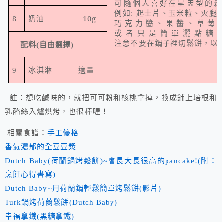
可隨個人喜好在呈盅型的
例如
:
起士片、玉米粒、火腿
8
10g
奶油
巧克力醬、果醬、草莓
或者只是簡單灑點糖
注意不要在鍋子裡切鬆餅，以
配料
(
自由選擇
)
適量
9
冰淇淋
註：想吃鹹味的，就把可可粉和核桃拿掉，換成鋪上培根和
乳酪絲入爐烘烤，也很棒喔！
相關食譜：
手工優格
香氣濃郁的全豆豆漿
Dutch Baby(荷蘭鍋烤鬆餅)~會長大長很高的pancake!(附：
烹飪心得書寫)
Dutch Baby~用荷蘭鍋輕鬆簡單烤鬆餅(影片)
Turk鍋烤荷蘭鬆餅(Dutch Baby)
幸福拿鐵(黑糖拿鐵)