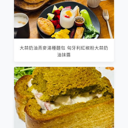
大蒜奶油燕麥湯種麵包 匈牙利紅椒粉大蒜奶
油抹醬