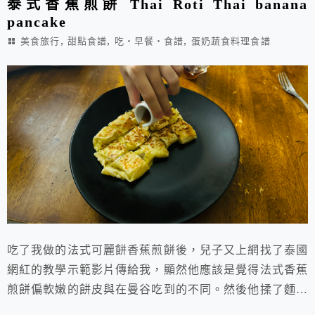
泰式香蕉煎餅 Thai Roti Thai banana
pancake
,
,
,
美食旅行
甜點食譜
吃‧早餐‧食譜
蛋奶蔬食料理食譜
吃了我做的法式可麗餅香蕉煎餅後，兒子又上網找了泰國
網紅的教學示範影片傳給我，顯然他應該是覺得法式香蕉
煎餅偏軟嫩的餅皮與在曼谷吃到的不同。然後他揉了麵糰
冷藏，兩天後的今天我當他的小幫手，成功完成了真正的