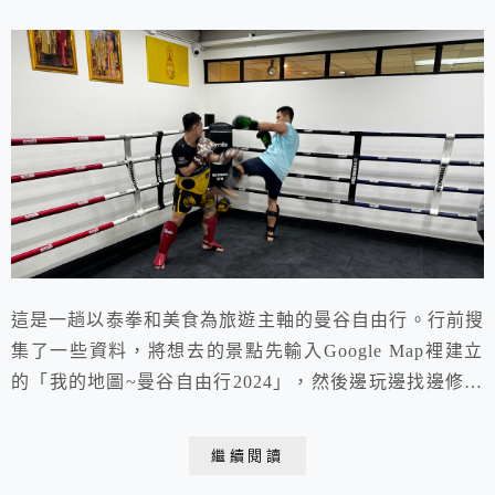
這是一趟以泰拳和美食為旅遊主軸的曼谷自由行。行前搜
集了一些資料，將想去的景點先輸入Google Map裡建立
的「我的地圖~曼谷自由行2024」，然後邊玩邊找邊修正
計畫，相當隨性自在、悠閒彈性，自由行就是不要給自己
太大壓力嘍！泰拳訓練過程中的打擊和踢擊非常痛快，難
繼續閱讀
怪兒子會深深著迷。泰國菜好吃，泰拳紓壓又有趣，曼谷