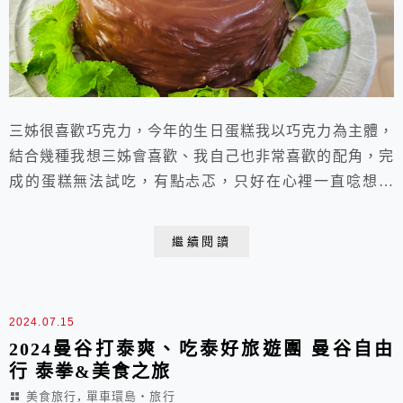
三姊很喜歡巧克力，今年的生日蛋糕我以巧克力為主體，
結合幾種我想三姊會喜歡、我自己也非常喜歡的配角，完
成的蛋糕無法試吃，有點忐忑，只好在心裡一直唸想著
「變好吃喔！一定會好吃的！」還好真的真的非常美味
呢！能夠為親愛的家人手做食物是很幸福的，希望能一直
繼續閱讀
保有這樣的幸福。 蛋糕體是大理石乳酪布朗尼和可可海
綿蛋糕，一紮實一鬆軟，夾餡有咖啡酒糖液、巧克力奶油
霜飾（chocolate butter cream)、...
2024.07.15
2024曼谷打泰爽、吃泰好旅遊團 曼谷自由
行 泰拳&美食之旅
,
美食旅行
單車環島‧旅行