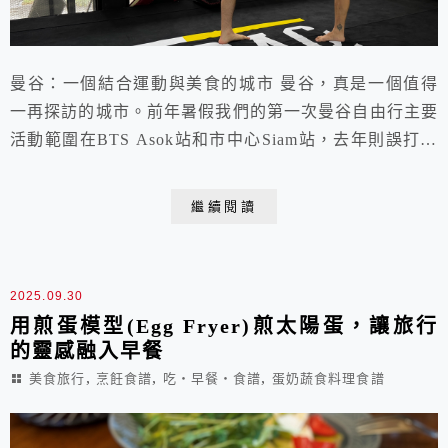
曼谷：一個結合運動與美食的城市 曼谷，真是一個值得
一再探訪的城市。前年暑假我們的第一次曼谷自由行主要
活動範圍在BTS Asok站和市中心Siam站，去年則誤打誤
撞選中了自由行旅人心目中的「寶藏站」On nut站， 雖
然不是觀光熱區，但其實搭車到Siam也只要15分鐘，物
繼續閱讀
價很「在地價」，生活氛圍更接地氣。兩次開心的暑假曼
谷雨季美食泰拳之旅，讓我們迫不急待在今年寒假又再安
排了六天五夜，看看乾燥炎熱的旅...
2025.09.30
用煎蛋模型(Egg Fryer)煎太陽蛋，讓旅行
的靈感融入早餐
,
,
,
美食旅行
烹飪食譜
吃‧早餐‧食譜
蛋奶蔬食料理食譜