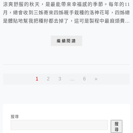
涼爽舒服的秋天，是最能帶來幸福感的季節。每年的11
月，總會收到三姊寄來四姊親手栽種的洛神花萼，四姊總
是體貼地幫我把種籽都去掉了，這可是製程中最麻煩費時
的部分啊！艷紅漂亮的花萼，做成酸甜爽脆的蜜餞或軟Q
的果醬都好美味！自己做的洛神果醬軟Q酸甜，不像市售
繼續閱讀
多數果醬只有甜味，而吃不到水果本身的風味。因為最辛
苦麻煩的部份姊姊們都已經幫忙處理了，我只需花點時間
就可製作出足足可吃上一整年的美味美麗果醬，真的是
好...
1
2
3
...
6
»
搜尋
搜
尋