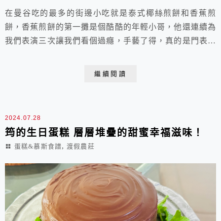
在曼谷吃的最多的街邊小吃就是泰式椰絲煎餅和香蕉煎
餅，香蕉煎餅的第一攤是個酷酷的年輕小哥，他還連續為
我們表演三次讓我們看個過癮，手藝了得，真的是門表演
藝術。基本上他們都是使用手工麵糰現做現煎，麵糰有些
會「泡」在乳瑪琳裡，所以很香，煎好後剪成小片，再淋
繼續閱讀
上大量煉乳食用。我將法式香蕉巧克力可麗餅結合泰式香
蕉煎餅，做出來七八分像，沒有煉乳，淋上楓糖漿和現融
的85%巧克力也很好吃。 香蕉煎餅 材料： A.可麗...
2024.07.28
筠的生日蛋糕 層層堆疊的甜蜜幸福滋味！
,
蛋糕&慕斯食譜
渡假農莊