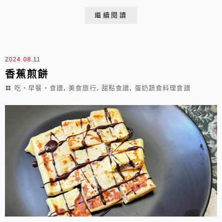
泰式香蕉煎餅，非常美味！與在曼谷吃到的有差異嗎？兒
繼續閱讀
子說差不多，但自己做的比較厚一點。因為他香蕉切得較
厚些，也鋪得比較多，還有餅皮有些地方攤得不夠薄，而
且受限於我們最大的平底鍋鍋底直徑只有25公分，餅皮...
2024.08.11
香蕉煎餅
,
,
,
吃‧早餐‧食譜
美食旅行
甜點食譜
蛋奶蔬食料理食譜