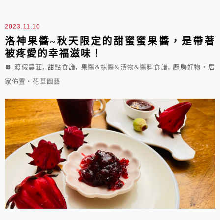
自由行真是太讚了，才剛結束兩週的旅行，已經開始想著
下一趟了。 曼谷自由行行前待辦事項 5...
2023.11.10
洛神果醬~秋天限定的甜蜜蜜果醬，是帶著
被疼愛的幸福滋味！
,
,
,
渡假農莊
甜點食譜
果醬&抹醬&漬物&醬料食譜
廚房好物‧居
家佈置‧花草園藝