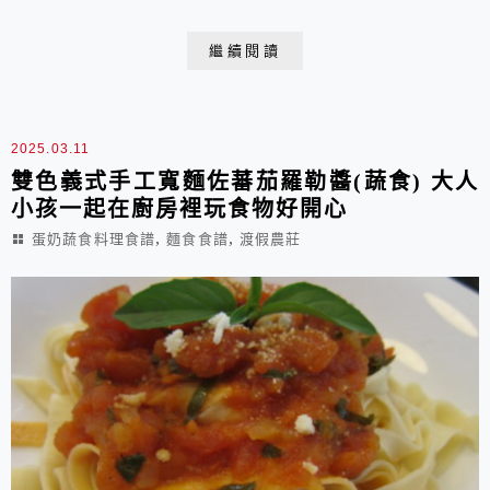
麼能錯過在這裡體驗泰拳的機會呢？在這篇文章中，我將
分享我們一家三口第二次在曼谷打泰拳與品嚐當地美食的
繼續閱讀
旅遊紀錄，讓我們一起來探索這座城市的魅力吧！ 去年
我們的曼谷行主要活動範圍在BTS Asok站和市中心Siam
站，今年則誤打誤撞選中了自由行旅人心目中...
2025.03.11
雙色義式手工寬麵佐蕃茄羅勒醬(蔬食) 大人
小孩一起在廚房裡玩食物好開心
,
,
蛋奶蔬食料理食譜
麵食食譜
渡假農莊