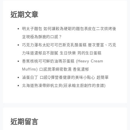
近期文章
明太子麵包 如何讓較為硬韌的麵包表皮在二次烘烤後
呈現極為酥脆的口感？
巧克力瀑布太妃可可巴斯克乳酪蛋糕 層次豐富、巧克
力味道濃郁且不甜膩 生日快樂 筠的生日蛋糕
香蕉核桃可可鮮奶油瑪芬蛋糕 (Heavy Cream
Muffins) 口感潤澤綿密軟濡 香氣濃郁
滷蛋白丁 口感Q彈營養健康的美味小點心 超簡單
北海道熟凍帶卵帆立貝(莊承翰主廚創作的食譜)
近期留言