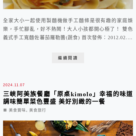
全家大小一起使用製麵機做手工麵條是很有趣的家庭娛
樂，手忙腳亂，好不熱鬧！大人小孩都開心極了！ 雙色
義式手工寬麵佐蕃茄羅勒醬(蔬食) 首次發佈：2012.02.04
成品份量：4人份 材料： 原味麵糰 中筋麵粉200g 雞蛋2
顆 橄欖油1/2t 鹽1/4t 番茄麵糰 中筋麵粉200g 雞蛋1顆 番
繼續閱讀
茄糊60g 蕃茄羅勒醬 大蒜1瓣 牛番茄8顆 洋蔥1顆 糖 適量
鹽 適量 羅勒 適量 作法： 製做原味...
2024.11.07
三峽阿美族餐廳「原桌kimolo」幸福的味道
調味簡單菜色豐盛 美好別緻的一餐
,
美食賞味
美食旅行