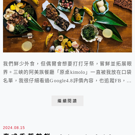
我們鮮少外食，但偶爾會想要打打牙祭，嘗鮮並拓展眼
界。三峽的阿美族餐廳「原桌kimolo」一直被我放在口袋
名單，我很仔細看過Google4.8評價內容，也追蹤FB，感
覺應該會是適合我們的一家餐廳，但因為假日
11:00~16:30營業，正好是我們的運動時間，而且又
繼續閱讀
「遠」在三峽，所以一直找不到機會過去。直到前不久在
FB上看到有顧客外帶「原桌」餐點回家擺盤享用，那一
大桌真是太吸睛了！ㄟˇ！那我也可以來仿效...
2024.08.15