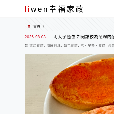
menu
li
wen幸福家政
首頁
/
wen0115
2026.08.03
明太子麵包 如何讓較為硬韌的
,
,
,
,
烘焙食譜
海鮮料理
麵包食譜
吃‧早餐‧食譜
果