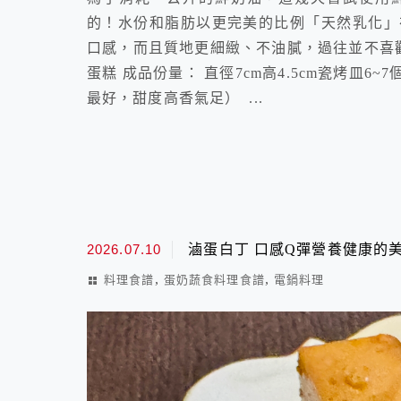
的！水份和脂肪以更完美的比例「天然乳化」
口感，而且質地更細緻、不油膩，過往並不喜歡
蛋糕 成品份量： 直徑7cm高4.5cm瓷烤皿6~7
最好，甜度高香氣足） ...
2026.07.10
滷蛋白丁 口感Q彈營養健康的
,
,
料理食譜
蛋奶蔬食料理食譜
電鍋料理