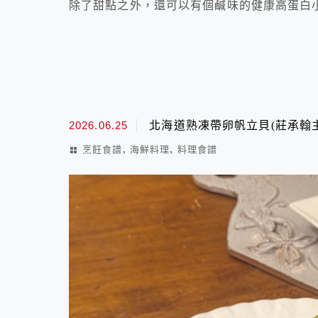
除了甜點之外，還可以有個鹹味的健康高蛋白小點
2026.06.25
北海道熟凍帶卵帆立貝(莊承翰
,
,
烹飪食譜
海鮮料理
料理食譜