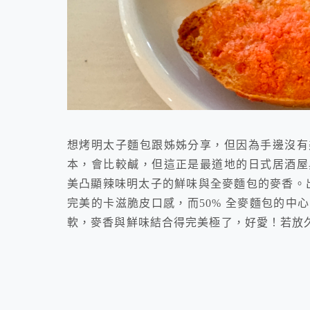
想烤明太子麵包跟姊姊分享，但因為手邊沒有
本，會比較鹹，但這正是最道地的日式居酒屋
美凸顯辣味明太子的鮮味與全麥麵包的麥香。出
完美的卡滋脆皮口感，而50% 全麥麵包的中
軟，麥香與鮮味結合得完美極了，好愛！若放久了