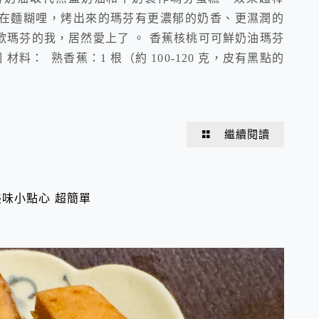
在麵糊哩，烤出來的瑪芬有更濃郁的奶香、更濕潤的
瑪芬的我，居然愛上了 。 香蕉核桃可可鮮奶油瑪芬
個 材料： 熟香蕉：1 根（約 100-120 克，皮有黑點的
繼續閱讀
美味小點心 超簡單