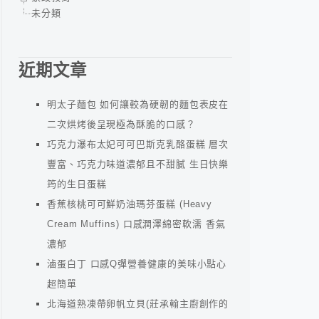
未分類
近期文章
明太子麵包 如何讓較為硬韌的麵包表皮在
二次烘烤後呈現極為酥脆的口感？
巧克力瀑布太妃可可巴斯克乳酪蛋糕 層次
豐富、巧克力味道濃郁且不甜膩 生日快樂
筠的生日蛋糕
香蕉核桃可可鮮奶油瑪芬蛋糕 (Heavy
Cream Muffins) 口感潤澤綿密軟濡 香氣
濃郁
滷蛋白丁 口感Q彈營養健康的美味小點心
超簡單
北海道熟凍帶卵帆立貝(莊承翰主廚創作的