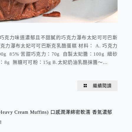
巧克力味道濃郁且不甜膩的巧克力瀑布太妃可可巴斯
克力瀑布太妃可可巴斯克乳酪蛋糕 材料： A. 巧克力
 85% 苦甜巧克力：70g 自製太妃醬：100g 細砂
：8g 無糖可可粉：15g B.太妃奶油乳酪抹醬～...
繼續閱讀
vy Cream Muffins) 口感潤澤綿密軟濡 香氣濃郁
譜