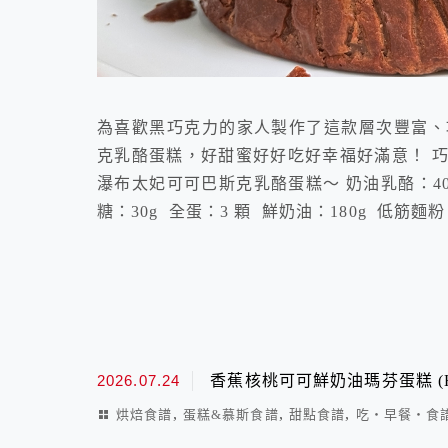
為喜歡黑巧克力的家人製作了這款層次豐富、
克乳酪蛋糕，好甜蜜好好吃好幸福好滿意！ 巧
瀑布太妃可可巴斯克乳酪蛋糕～ 奶油乳酪：400g
糖：30g 全蛋：3 顆 鮮奶油：180g 低筋麵粉
2026.07.24
香蕉核桃可可鮮奶油瑪芬蛋糕 (Hea
,
,
,
烘焙食譜
蛋糕&慕斯食譜
甜點食譜
吃‧早餐‧食