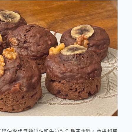
鮮奶油取代無鹽奶油和牛奶製作瑪芬蛋糕，效果超棒