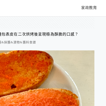
家政教育
麵包表皮在二次烘烤後呈現極為酥脆的口感？
醬&抹醬&漬物&醬料食譜