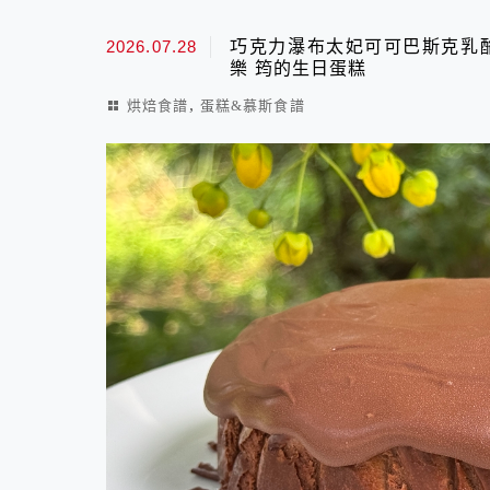
2026.07.28
巧克力瀑布太妃可可巴斯克乳酪
樂 筠的生日蛋糕
,
烘焙食譜
蛋糕&慕斯食譜