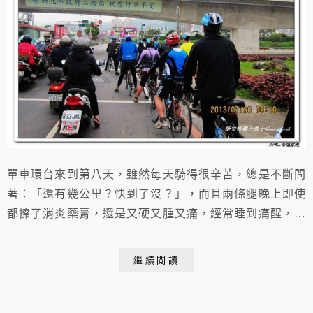
單車環台來到第八天，雖然每天騎得很辛苦，總是不斷問
著：「還有幾公里？快到了沒？」，而且兩條腿晚上即使
都擦了消炎藥膏，還是又硬又腫又痛，經常睡到痛醒，但
是臨到旅程尾聲，心頭竟然浮現一絲絲不捨....今天單腳
穿上了護膝，比較使得上力，也輕鬆多了，不過一遇到上
繼續閱讀
坡，總還是段艱辛的挑戰。但或許真是幾天的鍛鍊下來有
了成效，今天上午難得的一段悠閒逛大溪老街和晚上的
「自由吃」新竹夜市，走起路來比較不像 之前的舉步...