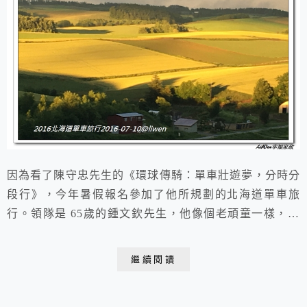
因為看了陳守忠先生的《環球傳騎：單車壯遊夢，分時分
段行》，今年暑假報名參加了他所規劃的北海道單車旅
行。領隊是 65歲的鍾文欽先生，他像個老頑童一樣，可
愛逗趣，有源源不絕的旅遊經驗和趣聞與大家分享，總是
笑咪咪、當牧羊人負責押隊、還張羅這照顧那，想想一般
繼續閱讀
人退休的年紀，鍾Sir卻仍賣力工作、努力玩、樂在工作
中，真是令人欽佩羨慕！美食、美景、運動，有趣好玩！