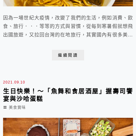
因為一場世紀大疫情，改變了我們的生活，例如消費、飲
食、旅行．．．等等的方式與習慣，從每到寒暑假就想飛
出國旅遊，又拉回台灣的在地旅行，其實國內有很多美景
與美食完全不輸歐美與日本！我們這次三人就花不到2萬
元住了五星飯店又嚐了許多美食。一直覺得「飲食」、
繼續閱讀
「運動」與「旅行」都擁有「把全家人串在一起」的力
量，所以能把這三者結合在一起真的太棒了！尤其我們一
家三口都愛吃美食，又都視運動為不可或缺的日常。這趟
2021.09.10
台南...
生日快樂！～「魚舞和食居酒屋」握壽司饗
宴與沙哈蛋糕
美食賞味