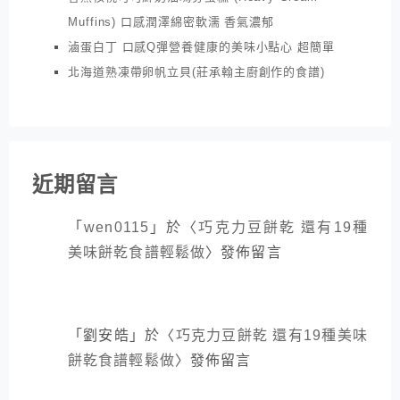
Muffins) 口感潤澤綿密軟濡 香氣濃郁
滷蛋白丁 口感Q彈營養健康的美味小點心 超簡單
北海道熟凍帶卵帆立貝(莊承翰主廚創作的食譜)
近期留言
「
wen0115
」於〈
巧克力豆餅乾 還有19種
美味餅乾食譜輕鬆做
〉發佈留言
「
劉安皓
」於〈
巧克力豆餅乾 還有19種美味
餅乾食譜輕鬆做
〉發佈留言