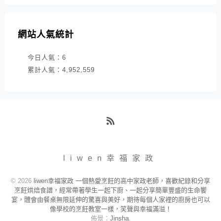
網站人氣統計
今日人氣：
6
累計人氣：
4,952,559
RSS
liwen幸福家政
© 2026
liwen幸福家政 一個熱愛烹飪的高中家政老師，喜歡紀錄和分享
烹飪烘焙食譜，經常帶著學生一起下廚、一起分享簡單豐盛的生命饗
宴，體會由餐桌無限延伸的驚喜與美好，期待每個人家裡的廚房也可以
像學校的烹飪教室一樣，笑聲與幸福滿溢！
佈景：
Jinsha
.