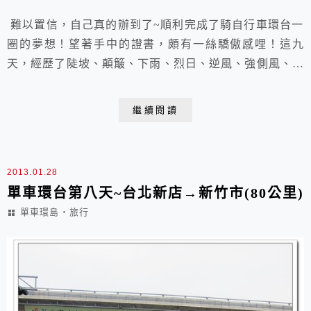
難以置信，自己真的辦到了~順利完成了騎自行車環台一
圈的夢想！望著手中的證書，頗有一絲驕傲感哩！這九
天，經歷了陡坡、顛簸、下雨、烈日、逆風、強側風、險
惡的路況，數度艱難到萌生想要放棄的念頭，但終究咬著
牙撐下去，也有3位隊友因天雨路滑和強側風摔車受傷，
繼續閱讀
但他們也都忍著腿腳傷繼續騎乘，堅持到最後。生平第一
次體會到：再怎麼努力也跟不上別人的艱難，真的真的使
盡了全力，真的不是不努力啊！經常一開始明明跟著隊
2013.01.28
伍...
單車環台第八天~台北新店→新竹市(80公里)
單車環島‧旅行