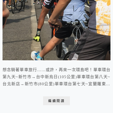
想念騎著單車旅行……或許，再來一次環島吧！單車環台
第九天~新竹市→台中新烏日(105公里)單車環台第八天~
台北新店→新竹市(80公里)單車環台第七天~宜蘭羅東→
台北新店(81公里，喘不過氣的北宜公路)單車環台第六天
~花蓮瑞穗→宜蘭羅東(81公里)單車環台第五天~台東知本
繼續閱讀
→花蓮瑞穗(110公里)單車環台第四天~屏東車城→台東知
本(106公里，攻壽卡，最艱難的一段路程)單車環台第三