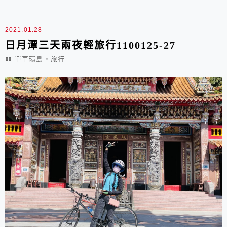
福開啟美好的一天，然後當天中午或晚上會找一家喜歡的
餐廳享用美食再次慶祝，延續生日的喜悅。生日，也是母
2021.01.28
難日...
日月潭三天兩夜輕旅行1100125-27
單車環島‧旅行