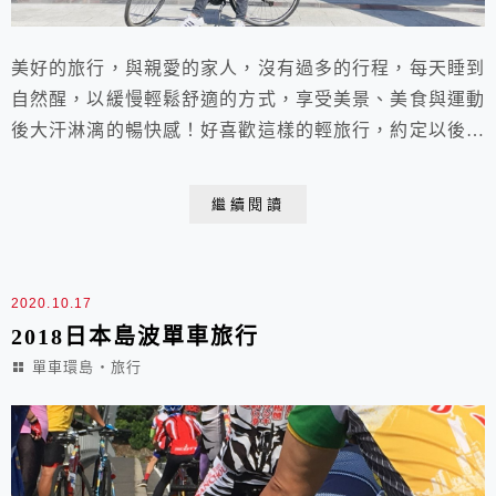
美好的旅行，與親愛的家人，沒有過多的行程，每天睡到
自然醒，以緩慢輕鬆舒適的方式，享受美景、美食與運動
後大汗淋漓的暢快感！好喜歡這樣的輕旅行，約定以後每
年都要在寒暑假非假日來一趟日月潭自行車環潭美食之旅
喔！日月潭環潭自行車道被CNNGO票選為全球十大最美
繼續閱讀
自行車道之一，全程約30公里，我們在捷安特日月潭單
車休閒服務站租公路車（超好騎！），因為上坡路段不
少，所以還是多花點錢租輛公路車可以比較輕鬆爬坡。
2020.10.17
從...
2018日本島波單車旅行
單車環島‧旅行