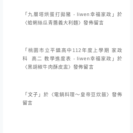
「
九層塔烘蛋打拋豬 - liwen幸福家政
」於
〈
蛤蜊絲瓜青醬義大利麵
〉發佈留言
「
桃園市立平鎮高中112年度上學期 家政
科 高二 教學進度表 - liwen幸福家政
」於
〈
黑胡椒牛肉酥皮盅
〉發佈留言
「
文子
」於〈
電鍋料理～皇帝豆炊飯
〉發佈
留言