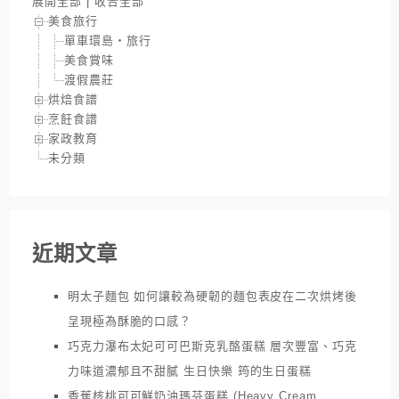
展開全部
|
收合全部
美食旅行
單車環島‧旅行
美食賞味
渡假農莊
烘焙食譜
烹飪食譜
家政教育
未分類
近期文章
明太子麵包 如何讓較為硬韌的麵包表皮在二次烘烤後
呈現極為酥脆的口感？
巧克力瀑布太妃可可巴斯克乳酪蛋糕 層次豐富、巧克
力味道濃郁且不甜膩 生日快樂 筠的生日蛋糕
香蕉核桃可可鮮奶油瑪芬蛋糕 (Heavy Cream