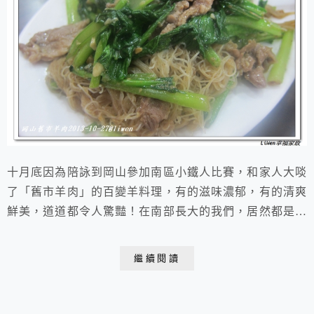
十月底因為陪詠到岡山參加南區小鐵人比賽，和家人大啖
了「舊市羊肉」的百變羊料理，有的滋味濃郁，有的清爽
鮮美，道道都令人驚豔！在南部長大的我們，居然都是第
一次品嘗岡山有名的羊肉爐、羊料理，真是渠尺天涯的美
味！我們約十一點進餐廳，裏頭已經有兩三桌客人，十二
繼續閱讀
點不到，外面等候的食客已大排長龍。我一邊嘗著滋味迥
異的各式羊肉美食，一邊在心裡揣想，一定還有很多台灣
的特色美食仍未品嚐，我們已經完成開車環島和單車環