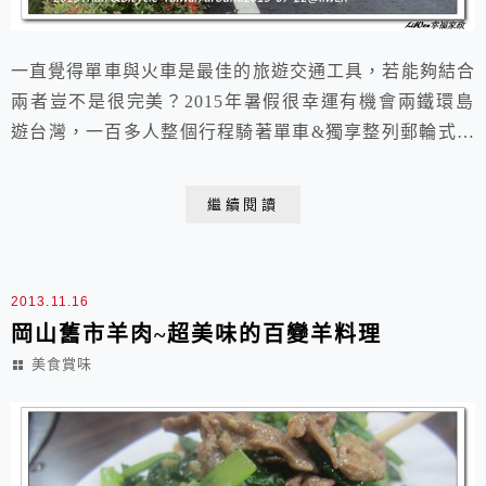
一直覺得單車與火車是最佳的旅遊交通工具，若能夠結合
兩者豈不是很完美？2015年暑假很幸運有機會兩鐵環島
遊台灣，一百多人整個行程騎著單車&獨享整列郵輪式火
車，好壯觀熱鬧啊！不過人多騎車其實比較危險。不同於
第一次跟著捷安特單車環台的挑戰與辛苦，這一次的環島
繼續閱讀
節奏比較慢，可以乘著風、愉悅地欣賞沿途的美景，冬山
河自行車道、七星潭單車道、池上環训自行車道、天堂之
路、關山環鎮自行車道、屏鵝公路沿著台灣海...
2013.11.16
岡山舊市羊肉~超美味的百變羊料理
美食賞味