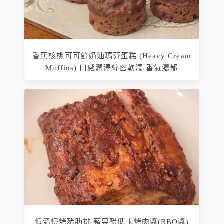
香蕉核桃可可鮮奶油瑪芬蛋糕 (Heavy Cream
Muffins) 口感潤澤綿密軟濡 香氣濃郁
低溫慢烤豬肋排 蘋果醋低卡烤肉醬(BBQ醬)