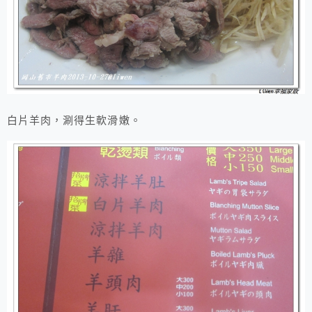
白片羊肉，涮得生軟滑嫩。