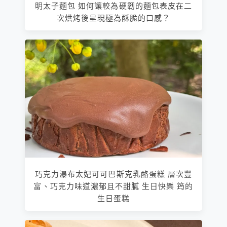
明太子麵包 如何讓較為硬韌的麵包表皮在二
次烘烤後呈現極為酥脆的口感？
巧克力瀑布太妃可可巴斯克乳酪蛋糕 層次豐
富、巧克力味道濃郁且不甜膩 生日快樂 筠的
生日蛋糕