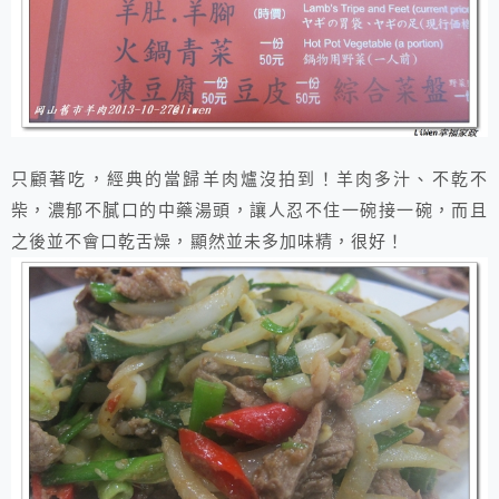
只顧著吃，經典的當歸羊肉爐沒拍到！羊肉多汁、不乾不
柴，濃郁不膩口的中藥湯頭，讓人忍不住一碗接一碗，而且
之後並不會口乾舌燥，顯然並未多加味精，很好！