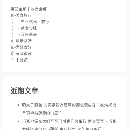
展開全部
|
收合全部
美食旅行
單車環島‧旅行
美食賞味
渡假農莊
烘焙食譜
烹飪食譜
家政教育
未分類
近期文章
明太子麵包 如何讓較為硬韌的麵包表皮在二次烘烤後
呈現極為酥脆的口感？
巧克力瀑布太妃可可巴斯克乳酪蛋糕 層次豐富、巧克
力味道濃郁且不甜膩 生日快樂 筠的生日蛋糕