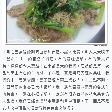
十月底因為陪詠到岡山參加南區小鐵人比賽，和家人大啖了
「舊市羊肉」的百變羊料理，有的滋味濃郁，有的清爽鮮
美，道道都令人驚豔！在南部長大的我們，居然都是第一次
品嘗岡山有名的羊肉爐、羊料理，真是渠尺天涯的美味！我
們約十一點進餐廳，裏頭已經有兩三桌客人，十二點不到，
外面等候的食客已大排長龍。我一邊嘗著滋味迥異的各式羊
肉美食，一邊在心裡揣想，一定還有很多台灣的特色美食仍
未品嚐，我們已經完成開車環島和單車環島，下一回是不是
安排火車環島來個台灣特色美食之旅呢？