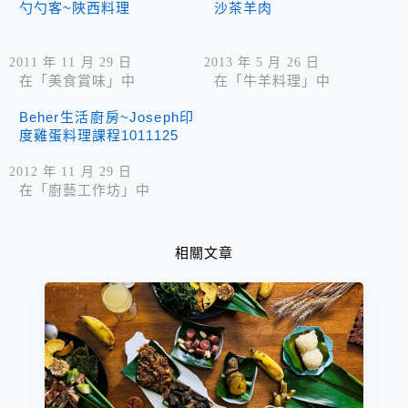
勺勺客~陜西料理
沙茶羊肉
2011 年 11 月 29 日
2013 年 5 月 26 日
在「美食賞味」中
在「牛羊料理」中
Beher生活廚房~Joseph印
度雞蛋料理課程1011125
2012 年 11 月 29 日
在「廚藝工作坊」中
相關文章