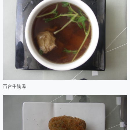
百合牛腩湯