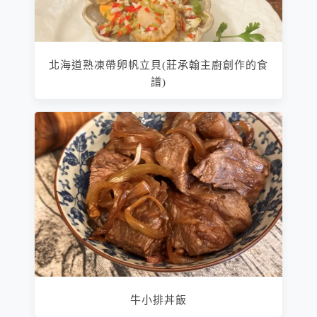
北海道熟凍帶卵帆立貝(莊承翰主廚創作的食
譜)
牛小排丼飯