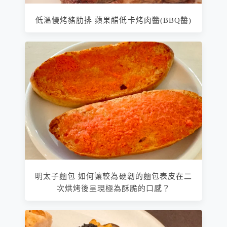
低溫慢烤豬肋排 蘋果醋低卡烤肉醬(BBQ醬)
明太子麵包 如何讓較為硬韌的麵包表皮在二
次烘烤後呈現極為酥脆的口感？