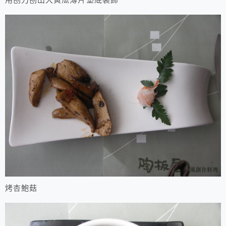
用刨刀刨出大黃瓜薄片墊底裝飾
烤杏鮑菇