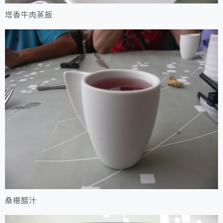
塔香牛肉蒸飯
桑椹醋汁