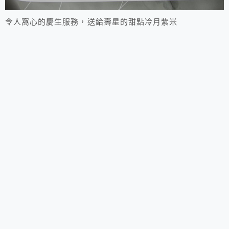
令人窩心的慶生服務，送給壽星的甜點冷月紫米