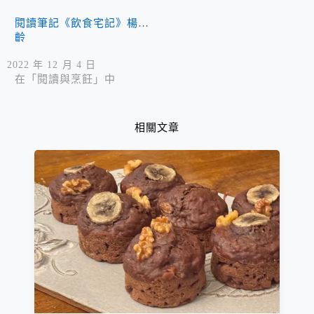
閱讀筆記《飲食宅記》楊佳
齡
2022 年 12 月 4 日
在「閱讀與烹飪」中
相關文章