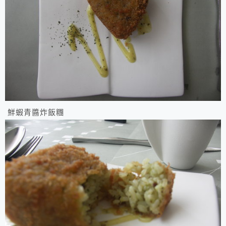
鮮蝦青醬炸飯糰