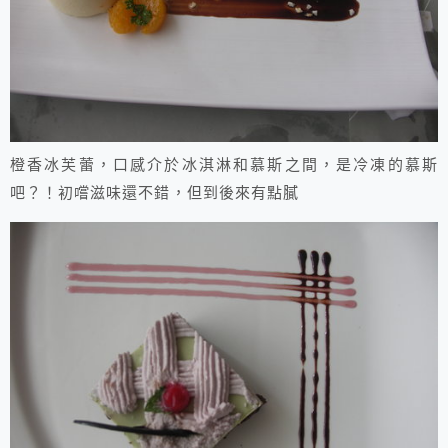
橙香冰芙蕾，口感介於冰淇淋和慕斯之間，是冷凍的慕斯
吧？！初嚐滋味還不錯，但到後來有點膩