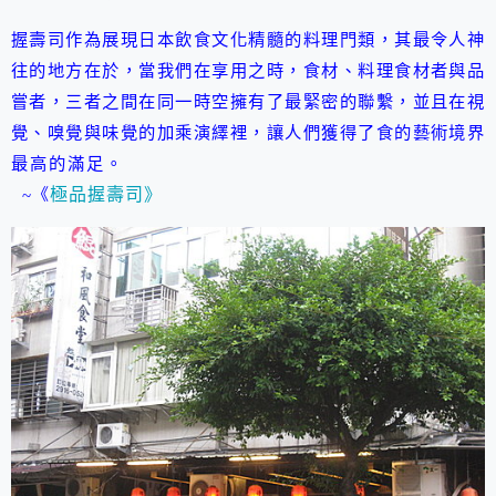
握壽司作為展現日本飲食文化精髓的料理門類，其最令人神
往的地方在於，當我們在享用之時，食材、料理食材者與品
嘗者，三者之間在同一時空擁有了最緊密的聯繫，並且在視
覺、嗅覺與味覺的加乘演繹裡，讓人們獲得了食的藝術境界
最高的滿足。
極品握壽司》
~《