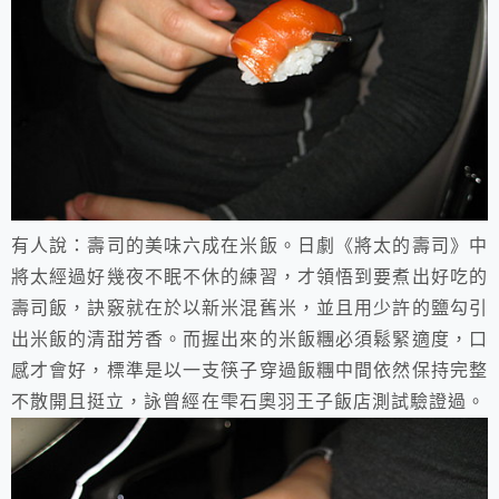
有人說：壽司的美味六成在米飯。日劇《將太的壽司》中
將太經過好幾夜不眠不休的練習，才領悟到要煮出好吃的
壽司飯，訣竅就在於以新米混舊米，並且用少許的鹽勾引
出米飯的清甜芳香。而握出來的米飯糰必須鬆緊適度，口
感才會好，標準是以一支筷子穿過飯糰中間依然保持完整
不散開且挺立，詠曾經在雫石奧羽王子飯店測試驗證過。