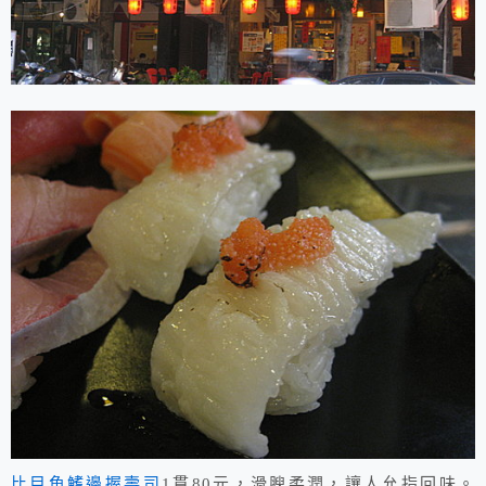
比目魚鰭邊握壽司
1貫80元，滑腴柔潤，讓人允指回味。