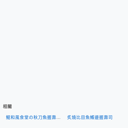
相關
炙燒比目魚鰭邊握壽司
鯤和風食堂の秋刀魚握壽司