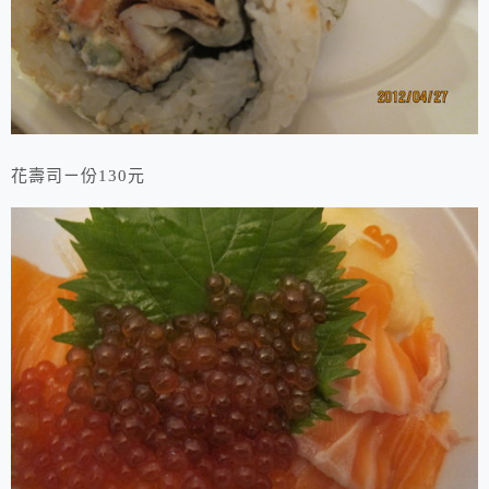
花壽司ㄧ份130元