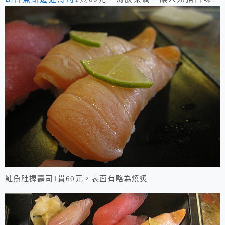
鮭魚肚握壽司1貫60元，表面有略為燒炙