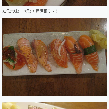
鮭魚六味(360元)，喔伊西ㄋㄟ！