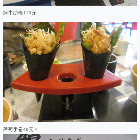
烤牛肋條110元
蘆筍手卷40元。