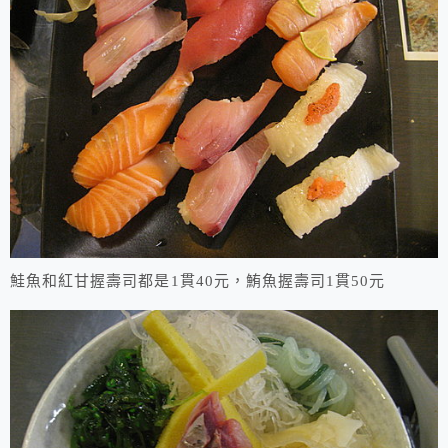
鮭魚和紅甘握壽司都是1貫40元，鮪魚握壽司1貫50元