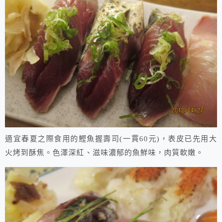
適宜春夏之際食用的鰹魚握壽司(一貫60元)，表皮已先用大
火烤到酥焦。色澤深紅、滋味濃郁的魚鮮味，肉質軟嫩。