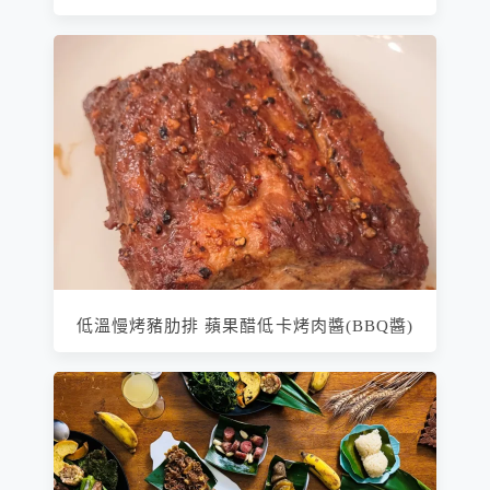
低溫慢烤豬肋排 蘋果醋低卡烤肉醬(BBQ醬)