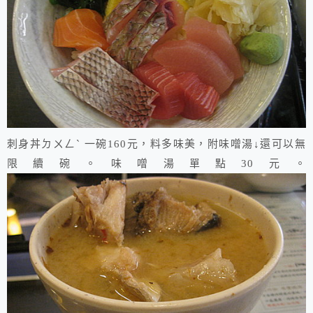
刺身丼ㄉㄨㄥˋ 一碗160元，料多味美，附味噌湯↓還可以無
限續碗。味噌湯單點30元。