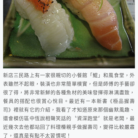
新店三民路上有一家很親切的小餐館「鯤」和風食堂，外
表雖然不起眼，裝潢也非常簡單樸實，但是師傅的手藝卻
很了得，將非常新鮮的各種魚材的美味發揮得淋漓盡致，
餐具的搭配也很賞心悅目。最近有ㄧ本新書《極品握壽
司》裡就有它的介紹，我看了才知道原來那個幽默風趣、
還會模仿區中恆說相聲笑話的〝資深跑堂〞就是老闆，最
近幾次去他都站回了料理檯親手做握壽司，變得比較嚴肅
了，還真是有點不太習慣呢！