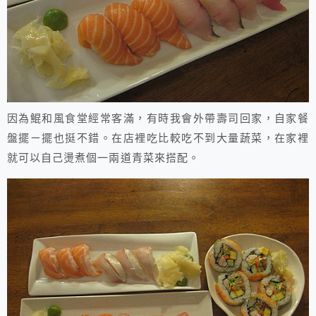
因為鯤和風食堂經常客滿，有時我會外帶壽司回家，自家餐
盤擺ㄧ擺也挺不錯。在店裡吃比較吃不到大量蔬菜，在家裡
就可以自己燙煮個一兩道青菜來搭配。