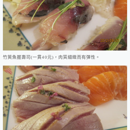
竹筴魚握壽司(一貫40元)，肉質細緻而有彈性。