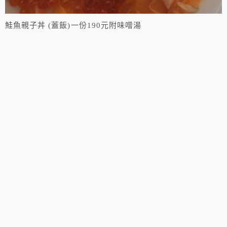
鮭魚親子丼 (蓋飯)一份190元附味噌湯