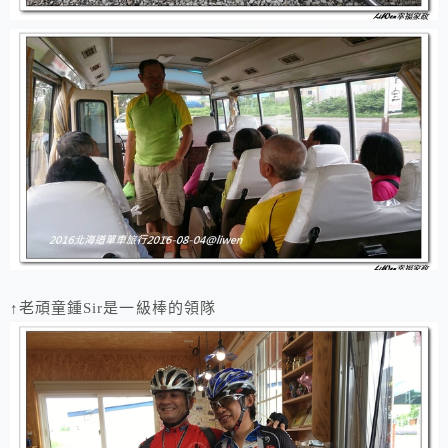
↑老頑童鍾Sir是一級棒的領隊