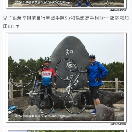
兒子很榮幸與前自行車國手陳Sir和攝影高手柯Sir一起挑戰知
床山
上下