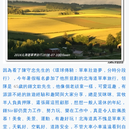
因為看了陳守忠先生
的
《
環
球
傳騎
：
單
車
壯遊夢
，
分時分
段
行》，今年暑假報名參加了他所規劃的北海道單車旅行。領
隊是
65
歲的鍾文欽先生，他像個老頑童一樣，可愛逗趣，有
源源不絕的旅遊經驗和趣聞與大家分享，總是笑咪咪、當牧
羊人負責押隊、還張羅這照顧那，想想一般人退休的年紀，
鍾Sir
卻仍賣力工作、努力玩、樂在工作中，真是令人欽佩羨
慕！美食、美景、運動，有趣好玩！北海道真不愧是單車天
堂，天氣好、空氣好、道路安全，不管大車小車遠遠看到自