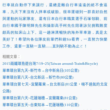
行車就自動停下來讓行，還總是離自行車遠遠的絕不會逼
車，九天下來沒有人摔車或破胎。很幸運碰到一群喜好自然
與運動的玩家隊友、還有日本自行車職業選手石塚領騎、前
自行車國手陳明輝先生和攝影高手柯先生陪著詠兒挑戰難度
頗高的知床
山
上下
。
這一
趟淋漓暢快的海外單車遊，真是太
美好了！希望向各位隊友前輩們和鐘Sir
看齊，一直努力快樂
工作、還要一直騎一直騎…..
直到騎不動為止ㄛ
！
相關文章：
2015兩鐵環島遊台灣7/19~25(Taiwan around-Train&Bicycle)
單車環台第九天~新竹市→台中新烏日(105公里)
單車環台第八天~台北新店→新竹市(80公里)
單車環台第七天~宜蘭羅東→台北新店(81公里，喘不過氣的北宜
公路)
單車環台第六天~花蓮瑞穗→宜蘭羅東(81公里)
單車環台第五天~台東知本→花蓮瑞穗(110公里)