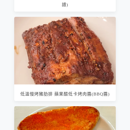
譜)
低溫慢烤豬肋排 蘋果醋低卡烤肉醬(BBQ醬)