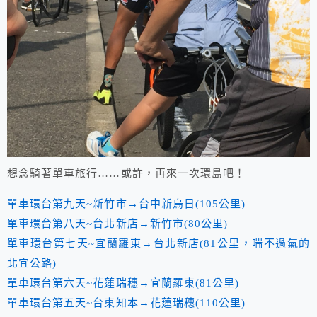
想念騎著單車旅行……或許，再來一次環島吧！
單車環台第九天~新竹市→台中新烏日(105公里)
單車環台第八天~台北新店→新竹市(80公里)
單車環台第七天~宜蘭羅東→台北新店(81公里，喘不過氣的
北宜公路)
單車環台第六天~花蓮瑞穗→宜蘭羅東(81公里)
單車環台第五天~台東知本→花蓮瑞穗(110公里)