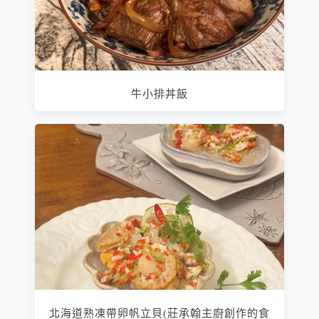
牛小排丼飯
北海道熟凍帶卵帆立貝(莊承翰主廚創作的食