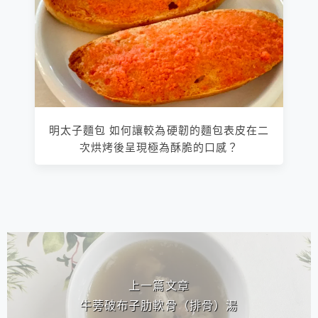
明太子麵包 如何讓較為硬韌的麵包表皮在二
次烘烤後呈現極為酥脆的口感？
相連文章
上一篇文章
牛蒡破布子肋軟骨（排骨）湯