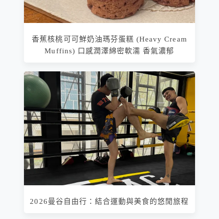
香蕉核桃可可鮮奶油瑪芬蛋糕 (Heavy Cream
Muffins) 口感潤澤綿密軟濡 香氣濃郁
2026曼谷自由行：結合運動與美食的悠閒旅程