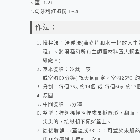
3.鹽 1/2t
4.匈牙利紅椒粉 1~2t
作法：
攪拌法：湯種法(燕麥片和水一起放入
種」。將湯種和所有主麵糰材料置大鋼
細緻。)
基本發酵：冷藏一夜
或室溫60分鐘( 視天氣而定，室溫25°C 約需
分割：每個75g 約14個 或 每個60g 約17
滾圓
中間發酵 15分鐘
整型：桿麵棍輕輕桿成長橢圓形，翻面
尖尖的，接縫朝下擺烤盤上。
最後發酵：(室溫或38°C ，可置於未加
再10分鐘後重複劃一次。