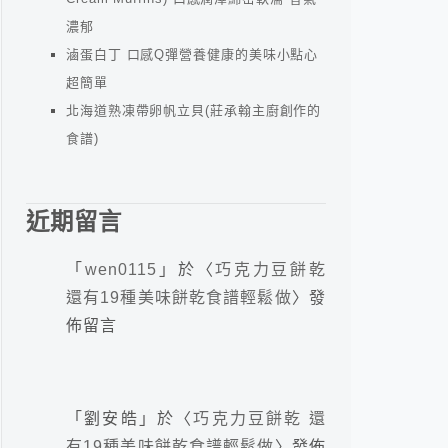
濃郁
滷蛋白丁 口感Q彈營養健康的美味小點心
超簡單
北海道熟凍帶卵帆立貝(莊承翰主廚創作的
食譜)
近期留言
「
wen0115
」於〈
巧克力豆餅乾
還有19種美味餅乾食譜輕鬆做
〉發
佈留言
「
劉安皓
」於〈
巧克力豆餅乾 還
有19種美味餅乾食譜輕鬆做
〉發佈