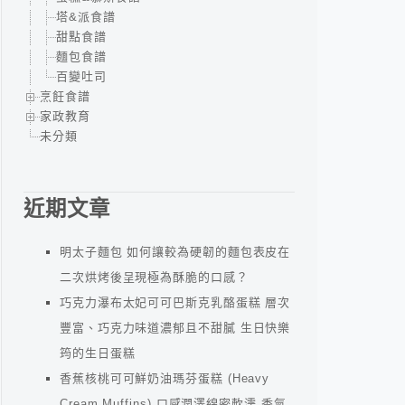
塔&派食譜
甜點食譜
麵包食譜
百變吐司
烹飪食譜
家政教育
未分類
近期文章
明太子麵包 如何讓較為硬韌的麵包表皮在
二次烘烤後呈現極為酥脆的口感？
巧克力瀑布太妃可可巴斯克乳酪蛋糕 層次
豐富、巧克力味道濃郁且不甜膩 生日快樂
筠的生日蛋糕
香蕉核桃可可鮮奶油瑪芬蛋糕 (Heavy
Cream Muffins) 口感潤澤綿密軟濡 香氣