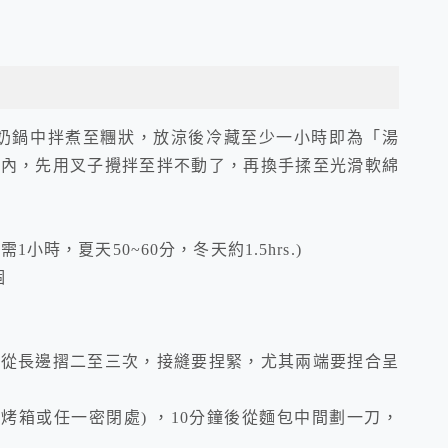
牛奶鍋中拌煮至糰狀，放涼後冷藏至少一小時即為「湯
盆內，先用叉子攪拌至拌不動了，再換手揉至光滑軟綿
1小時，夏天50~60分，冬天約1.5hrs.)
個
，從長邊摺二至三次，接縫要捏緊，尤其兩端要捏合呈
熱烤箱或任一密閉處) ，10分鐘後從麵包中間劃一刀，