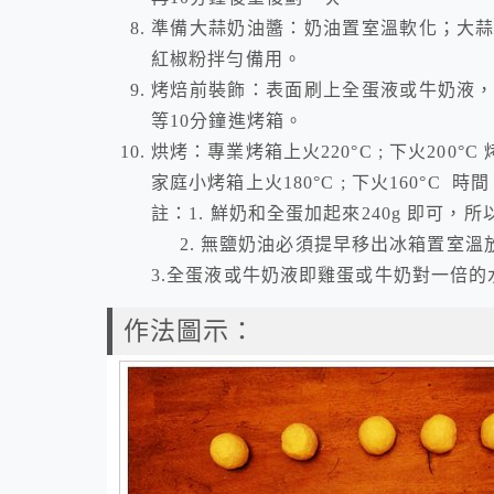
準備大蒜奶油醬：奶油置室溫軟化；大
紅椒粉拌勻備用。
烤焙前裝飾：表面刷上全蛋液或牛奶液
等10分鐘進烤箱。
烘烤：專業烤箱上火220°C ; 下火200°
家庭小烤箱上火180°C ; 下火160°C 時
註：1. 鮮奶和全蛋加起來240g 即可，
2. 無鹽奶油必須提早移出冰箱置室溫
3.全蛋液或牛奶液即雞蛋或牛奶對一倍的水，例
作法圖示：