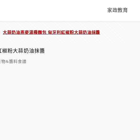
家政教育
大蒜奶油燕麥湯種麵包 匈牙利紅椒粉大蒜奶油抹醬
/
紅椒粉大蒜奶油抹醬
漬物&醬料食譜