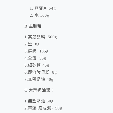
燕麥片 64g
水 160g
B.
主麵糰：
1.高筋麵粉 500g
2.鹽 8g
3.鮮奶 185g
4.全蛋 55g
5.細砂糖 45g
6.即溶酵母粉 8g
7.無鹽奶油 40g
C.大蒜奶油醬：
1.無鹽奶油 50g
2.蒜頭(磨成泥) 50g