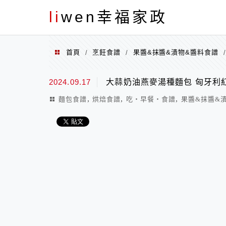
menu
li
wen幸福家政
首頁
烹飪食譜
果醬&抹醬&漬物&醬料食譜
/
/
2024.09.17
大蒜奶油燕麥湯種麵包 匈牙利
,
,
,
麵包食譜
烘焙食譜
吃‧早餐‧食譜
果醬&抹醬&