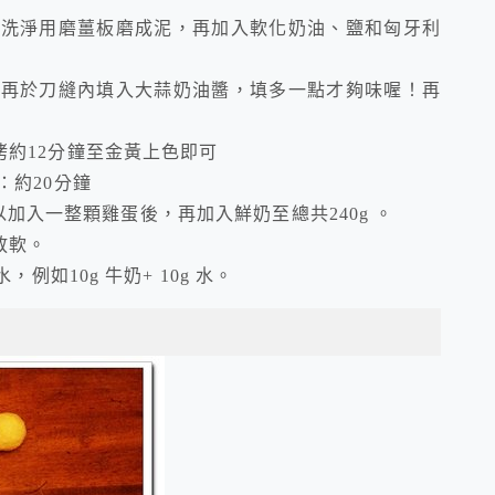
蒜洗淨用磨薑板磨成泥，再加入軟化奶油、鹽和匈牙利
，再於刀縫內填入大蒜奶油醬，填多一點才夠味喔！再
C 烤約12分鐘至金黃上色即可
間：約20分鐘
所以加入一整顆雞蛋後，再加入鮮奶至總共240g 。
放軟。
如10g 牛奶+ 10g 水。