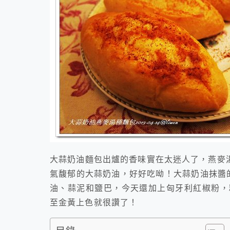
大蒜奶油麵包出爐的香味實在太迷人了，燕麥
氣馥郁的大蒜奶油，好好吃呦！大蒜奶油抹醬
油、蒜泥和鹽巴，今天還加上匈牙利紅椒粉，
至金黃上色就很讚了！