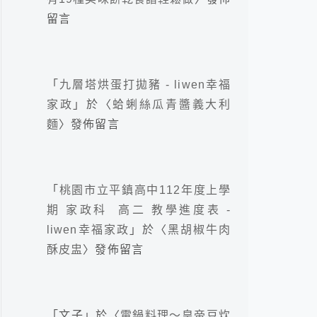
留言
「
九層塔烘蛋打拋豬 - liwen幸福
家政
」於〈
蛤蜊絲瓜青醬義大利
麵
〉發佈留言
「
桃園市立平鎮高中112年度上學
期 家政科 高二 教學進度表 -
liwen幸福家政
」於〈
黑胡椒牛肉
酥皮盅
〉發佈留言
「
文子
」於〈
電鍋料理～皇帝豆炊