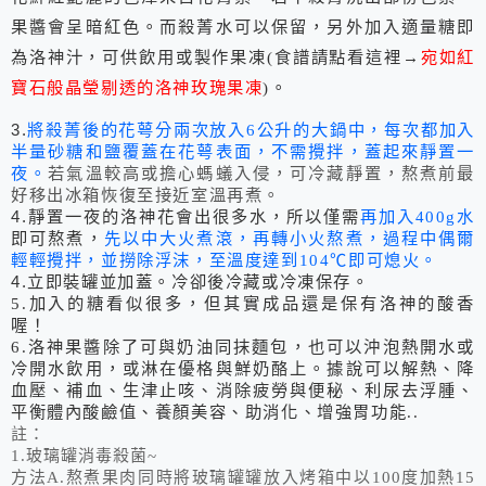
果醬會呈暗紅色。而殺菁水可以保留，另外加入適量糖即
為洛神汁，可供飲用或製作果凍
(
食譜請點看這裡→
宛如紅
寶石般晶瑩剔透的洛神玫瑰果凍
)
。
3.
將殺菁後的花萼分兩次放入
6
公升的大鍋中，每次都加入
半量砂糖和鹽覆蓋在花萼表面，不需攪拌，蓋起來靜置一
夜。
若氣溫較高或擔心螞蟻入侵，可冷藏靜置，熬煮前最
好移出冰箱恢復至接近室溫再煮。
4.
靜置一夜的洛神花會出很多水，所以僅需
再加入
400g
水
即可熬煮，
先以中大火煮滾，再轉小火熬煮，過程中偶爾
輕輕攪拌，並撈除浮沫，至溫度達到
104
℃即可熄火。
4.
立即裝罐並加蓋。冷卻後冷藏或冷凍保存。
5.
加入的糖看似很多，但其實成品還是保有洛神的酸香
喔！
6.
洛神果醬除了可與奶油同抹麵包，也可以沖泡熱開水或
冷開水飲用，或淋在優格與鮮奶酪上。據說可以解熱、降
血壓、補血、生津止咳、消除疲勞與便秘、利尿去浮腫、
平衡體內酸鹼值、養顏美容、助消化、增強胃功能
..
註：
1.
玻璃罐消毒殺菌
~
方法
A.
熬煮果肉同時將玻璃罐罐放入烤箱中以
100
度加熱
15