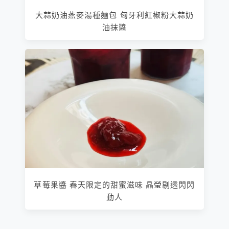
大蒜奶油燕麥湯種麵包 匈牙利紅椒粉大蒜奶
油抹醬
草莓果醬 春天限定的甜蜜滋味 晶瑩剔透閃閃
動人