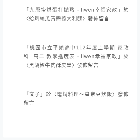
「
九層塔烘蛋打拋豬 - liwen幸福家政
」於
〈
蛤蜊絲瓜青醬義大利麵
〉發佈留言
「
桃園市立平鎮高中112年度上學期 家政
科 高二 教學進度表 - liwen幸福家政
」於
〈
黑胡椒牛肉酥皮盅
〉發佈留言
「
文子
」於〈
電鍋料理～皇帝豆炊飯
〉發佈
留言