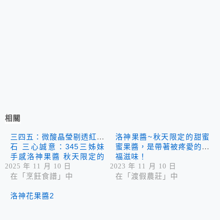
相關
三四五：微酸晶瑩剔透紅寶
洛神果醬~秋天限定的甜蜜
石 三心誠意：345三姊妹
蜜果醬，是帶著被疼愛的幸
手感洛神果醬 秋天限定的
福滋味！
甜蜜果醬，帶著被疼愛的幸
2025 年 11 月 10 日
2023 年 11 月 10 日
福滋味！
在「烹飪食譜」中
在「渡假農莊」中
洛神花果醬2