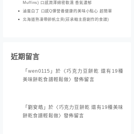
Muffins) 口感潤澤綿密軟濡 香氣濃郁
滷蛋白丁 口感Q彈營養健康的美味小點心 超簡單
北海道熟凍帶卵帆立貝(莊承翰主廚創作的食譜)
近期留言
「
wen0115
」於〈
巧克力豆餅乾 還有19種
美味餅乾食譜輕鬆做
〉發佈留言
「
劉安皓
」於〈
巧克力豆餅乾 還有19種美味
餅乾食譜輕鬆做
〉發佈留言