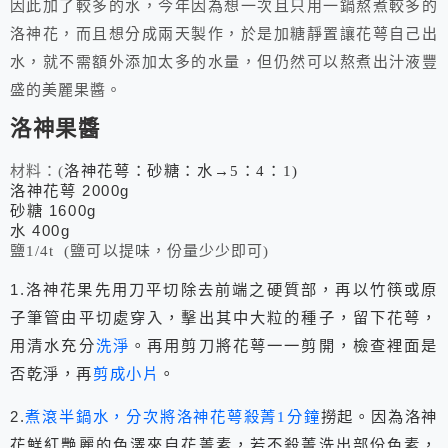
因此加了較多的水，今年因為想一次且只用一鍋熬煮較多的
洛神花，而且想分成兩天製作，於是加糖靜置讓花萼自己出
水，就不需額外添加太多的水量，但仍然可以熬煮出汁液豐
盛的美麗果醬。
洛神果醬
洛神花萼：砂糖：水→
5
：
4
：
1)
材料：
(
洛神花萼
2000g
砂糖
1600g
水
400g
鹽
1/4t (
鹽可以提味，份量少少即可
)
1.
洛神花果先用刀平切除去前端之硬質部，再以竹筷或原
子筆管由平切處穿入，擊出其中大粒的種子，留下花萼，
用清水充分
洗淨
。再用剪刀將花萼一一剪開，檢查裡面是
否乾淨，再
剪成小片
。
2.
煮滾半鍋水，分次將洛神花萼殺菁
1
分鐘
撈起。因為洛神
花鮮紅艷麗的色澤來自花菁素，若不殺菁洗出部份色素，