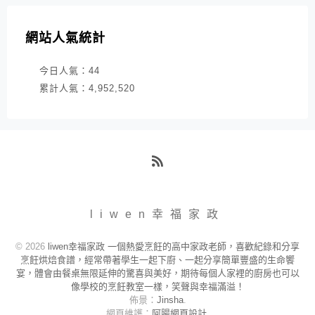
網站人氣統計
今日人氣：
44
累計人氣：
4,952,520
RSS
liwen幸福家政
© 2026
liwen幸福家政 一個熱愛烹飪的高中家政老師，喜歡紀錄和分享
烹飪烘焙食譜，經常帶著學生一起下廚、一起分享簡單豐盛的生命饗
宴，體會由餐桌無限延伸的驚喜與美好，期待每個人家裡的廚房也可以
像學校的烹飪教室一樣，笑聲與幸福滿溢！
佈景：
Jinsha
.
網頁維護：
阿腸網頁設計
.