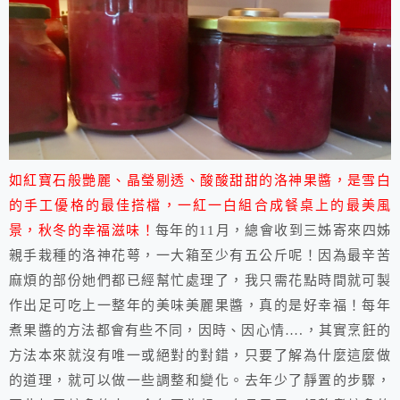
如紅寶石般艷麗、晶瑩剔透、酸酸甜甜的洛神果醬，是雪白
的手工優格的最佳搭檔，一紅一白組合成餐桌上的最美風
景，秋冬的幸福滋味！
每年的11月，總會收到三姊寄來四姊
親手栽種的洛神花萼，一大箱至少有五公斤呢！因為最辛苦
麻煩的部份她們都已經幫忙處理了，我只需花點時間就可製
作出足可吃上一整年的美味美麗果醬，真的是好幸福！每年
煮果醬的方法都會有些不同，因時、因心情….，其實烹飪的
方法本來就沒有唯一或絕對的對錯，只要了解為什麼這麼做
的道理，就可以做一些調整和變化。去年少了靜置的步驟，