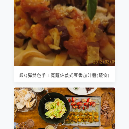
超Q彈雙色手工寬麵佐義式豆香茄汁醬(蔬食)