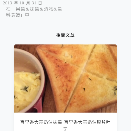
2013 年 10 月 31 日
在「果醬&抹醬&漬物&醬
料食譜」中
相關文章
百里香大蒜奶油抹醬 百里香大蒜奶油厚片吐
司