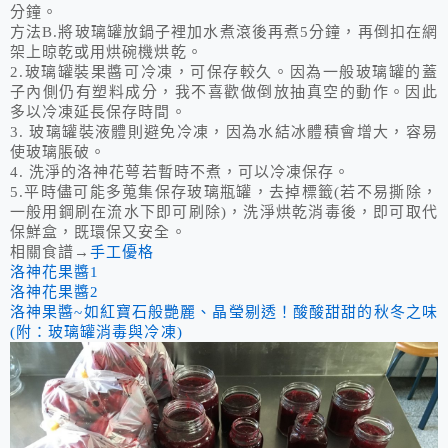
分鐘。
方法
B.
將玻璃罐放鍋子裡加水煮滾後再煮
5
分鐘，再倒扣在網
架上晾乾或用烘碗機烘乾。
2.
玻璃罐裝果醬可冷凍，可保存較久。因為一般玻璃罐的蓋
子內側仍有塑料成分，我不喜歡做倒放抽真空的動作。因此
多以冷凍延長保存時間。
3.
玻璃罐裝液體則避免冷凍，因為水結冰體積會增大，容易
使玻璃脹破。
4. 洗淨的洛神花萼若暫時不煮，可以冷凍保存。
5.平時儘可能多蒐集保存玻璃瓶罐，去掉標籤(若不易撕除，
一般用鋼刷在流水下即可刷除)，洗淨烘乾消毒後，即可取代
保鮮盒，既環保又安全。
相關食譜→
手工優格
洛神花果醬1
洛神花果醬2
洛神果醬~如紅寶石般艷麗、晶瑩剔透！酸酸甜甜的秋冬之味
(附：玻璃罐消毒與冷凍)