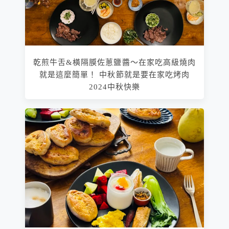
乾煎牛舌&橫隔膜佐蔥鹽醬～在家吃高級燒肉
就是這麼簡單！ 中秋節就是要在家吃烤肉
2024中秋快樂