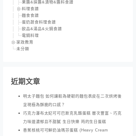
果醬&抹醬&漬物&醬料食譜
料理食譜
麵食食譜
蛋奶蔬食料理食譜
飲品&湯品&火鍋食譜
電鍋料理
家政教育
未分類
近期文章
明太子麵包 如何讓較為硬韌的麵包表皮在二次烘烤後
呈現極為酥脆的口感？
巧克力瀑布太妃可可巴斯克乳酪蛋糕 層次豐富、巧克
力味道濃郁且不甜膩 生日快樂 筠的生日蛋糕
香蕉核桃可可鮮奶油瑪芬蛋糕 (Heavy Cream