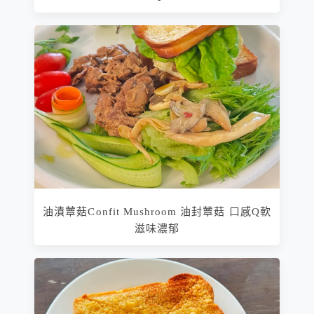
油漬蕈菇Confit Mushroom 油封蕈菇 口感Q軟
滋味濃郁