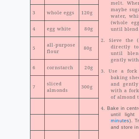
melt. When
maybe suga
3
whole eggs
120g
water, whi
(whole egg
4
egg white
80g
until blend
2. Sieve the (
all-purpose
directly t
5
80g
flour
until ble
gently with
6
cornstarch
20g
3. Use a fork
baking shee
sliced
and gently
7
300g
almonds
with a fork
of almond t
4.
Bake in centr
until ligh
minutes
). T
and store in