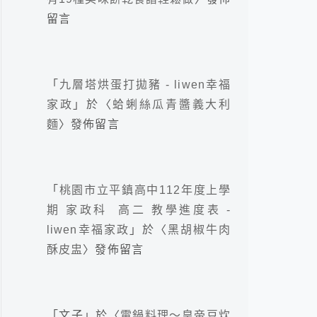
留言
「
九層塔烘蛋打拋豬 - liwen幸福
家政
」於〈
蛤蜊絲瓜青醬義大利
麵
〉發佈留言
「
桃園市立平鎮高中112年度上學
期 家政科 高二 教學進度表 -
liwen幸福家政
」於〈
黑胡椒牛肉
酥皮盅
〉發佈留言
「
文子
」於〈
電鍋料理～皇帝豆炊