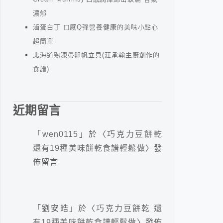
濃郁
滷蛋白丁 口感Q彈營養健康的美味小點心
超簡單
北海道熟凍帶卵帆立貝(莊承翰主廚創作的
食譜)
近期留言
「
wen0115
」於〈
巧克力豆餅乾
還有19種美味餅乾食譜輕鬆做
〉發
佈留言
「
劉安皓
」於〈
巧克力豆餅乾 還
有19種美味餅乾食譜輕鬆做
〉發佈