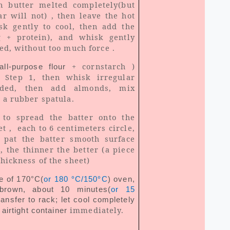
 butter melted completely(but
r will not) , then leave the hot
sk gently to cool, then add the
 + protein), and whisk gently
ed, without too much force .
+ cornstarch )
all-purpose flour
o Step 1, then whisk irregular
nded, then add almonds, mix
 a rubber spatula.
 to spread the batter onto the
t , each to 6 centimeters circle,
 pat the batter smooth surface
, the thinner the better (a piece
hickness of the sheet)
°
°
e of 170°C(
or
180
C/150
C
) oven,
t brown, about 10 minutes(
or 15
ransfer to rack; let cool completely
immediately.
 airtight container