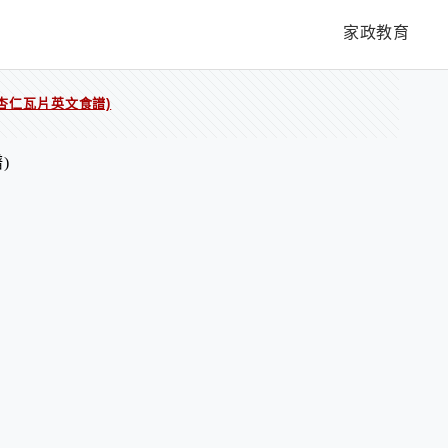
家政教育
es(杏仁瓦片英文食譜)
)