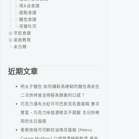
塔&派食譜
甜點食譜
麵包食譜
百變吐司
烹飪食譜
家政教育
未分類
近期文章
明太子麵包 如何讓較為硬韌的麵包表皮在
二次烘烤後呈現極為酥脆的口感？
巧克力瀑布太妃可可巴斯克乳酪蛋糕 層次
豐富、巧克力味道濃郁且不甜膩 生日快樂
筠的生日蛋糕
香蕉核桃可可鮮奶油瑪芬蛋糕 (Heavy
Cream Muffins) 口感潤澤綿密軟濡 香氣