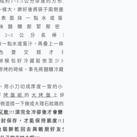
成約1~1.5公分厚度的方形片狀，
一樣大，擀好後將袋子兩側邊剪開，
糰表面抹一點水或蛋汁，
味麵糰壓緊壓密實，
2~3公分長棒狀，
抹一點水或蛋汁，再疊上一條長棒，
色要交錯才行，
鮮模包好冷藏鬆弛至少
30
分鐘
想烤的時候，事先將麵糰冷藏回軟，
，用小刀切成厚度一致的小圓餅，
好
烤盤紙
的
大烤盤
上烘烤。
稍微混揉一下做成大理石紋路的餅乾。
又軟
!!!
須完全冷卻後才會變硬脆，
密封保存，才能保持脆度
!!
所以，
盒裝餅乾
回去與親朋好友分享！