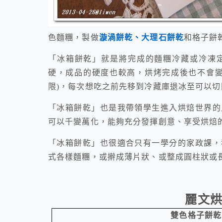
色麵糰，製做
漩渦餅乾、大理石餅乾
和格子餅
「冰箱餅乾」就是將完成的麵糰冷藏或冷凍
硬，成品的硬度也較高，烘烤完成後也不會變
限)，每次想吃之前先移到冷藏庫退冰至可以
「冰箱餅乾」也是我帶領學生進入烘焙世界的
可以千變萬化，能夠充分發揮創意、享受烘焙
「冰箱餅乾」也很適合只有一學分的家政課，
式各樣麵糰，或擀成薄片狀、或整成圓柱狀或
麗文
雙色格子餅乾