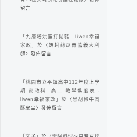
留言
「
九層塔烘蛋打拋豬 - liwen幸福
家政
」於〈
蛤蜊絲瓜青醬義大利
麵
〉發佈留言
「
桃園市立平鎮高中112年度上學
期 家政科 高二 教學進度表 -
liwen幸福家政
」於〈
黑胡椒牛肉
酥皮盅
〉發佈留言
「
文子
」於〈
電鍋料理～皇帝豆炊