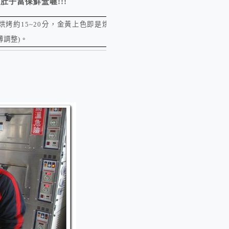
的肚子當保鮮盒喔
!!!
烘烤約15~
20
分，金黃上色即是烘烤完成
薄調整)。