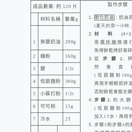
製作步驟
成品數量
:
約
120
片
軟化奶油
：奶油
材料名稱
數量
g
(夏天約需一小時
材料
(1+2
1
無鹽奶油
200g
用
攪拌機
慢速
免得餅乾烤好易
2
糖粉
160g
從
步驟
2.
然後直
3
鹽
1/2t
(
低筋麵粉
180
4
低筋麵粉
360g
再用手輕輕抓拌
否則餅乾會變太
5
小蘇打粉
1/2t
步驟
2.
的大鋼
6
可可粉
15g
(
低筋麵粉
180
加入
1T
水
，
再用
7
冷水
2T
步驟
3
和步驟
4
的