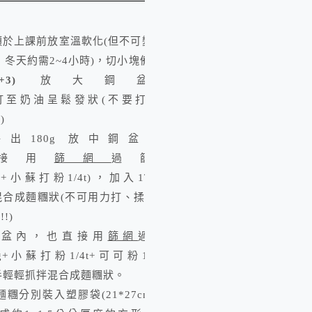
須於上課前放室溫軟化
(
但不可變液體
)
，
冬天約需
2~4
小時
)
，切小塊備用
+3)
放大鋼盆，
打
至奶油呈鬆發狀
(
不要打太發
,
碎
)
秤出
180g
放中鋼盆內，
接用
篩網
過篩入
g
+
小蘇打粉
1/4t)
，加入
1T
水
，
混合成麵糰狀
(
不可用力打、揉、拍，
硬
!!)
盆內，也直接用
篩網
過篩入
g
+
小蘇打粉
1/4t+
可可粉
15g
)
，
手輕輕抓拌混合成麵糰狀。
麵糰分別裝入塑膠袋(21*27cm)內，