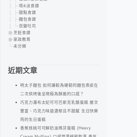
塔&派食譜
甜點食譜
麵包食譜
百變吐司
烹飪食譜
家政教育
未分類
近期文章
明太子麵包 如何讓較為硬韌的麵包表皮在
二次烘烤後呈現極為酥脆的口感？
巧克力瀑布太妃可可巴斯克乳酪蛋糕 層次
豐富、巧克力味道濃郁且不甜膩 生日快樂
筠的生日蛋糕
香蕉核桃可可鮮奶油瑪芬蛋糕 (Heavy
Cream Muffins) 口感潤澤綿密軟濡 香氣