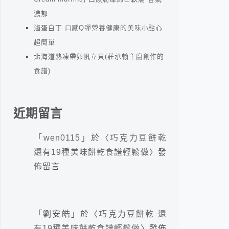
濃郁
滷蛋白丁 口感Q彈營養健康的美味小點心
超簡單
北海道熟凍帶卵帆立貝(莊承翰主廚創作的
食譜)
近期留言
「
wen0115
」於〈
巧克力豆餅乾
還有19種美味餅乾食譜輕鬆做
〉發
佈留言
「
劉安皓
」於〈
巧克力豆餅乾 還
有19種美味餅乾食譜輕鬆做
〉發佈