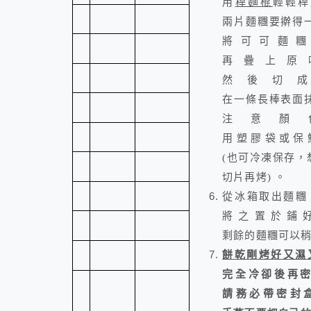
用
桿麵棍
輕輕桿
兩片麵糰要擀得
將可可麵
再疊上原
然後切成
在一條長棒表面
注意顏
用塑膠袋或保
(
也可冷凍保存，
。
切片再烤
)
從冰箱取出麵糰
將之置於鋪
剩餘的麵糰可以
餅乾剛烤好又濕
完全冷卻後再
請
務必帶密封