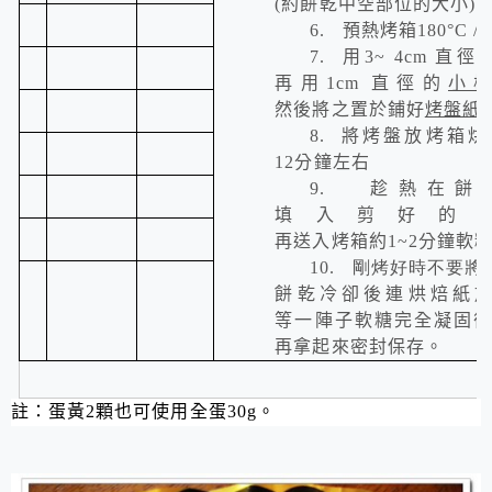
(
約餅乾中空部位的大小
)
6.
預熱烤箱
180
°
C
/ 
7.
用
3~ 4cm
直徑
再用
1cm
直徑的
小
然後將之置於鋪好
烤盤紙
8.
將烤盤放烤箱烘
12
分鐘左右
9.
趁熱在餅
填入剪好的
再送入烤箱約
1~2
分鐘軟
10.
剛烤好時不要將
餅乾冷卻後連烘焙紙
等一陣子軟糖完全凝固
再拿起來密封保存。
註：蛋黃
2
顆也可使用全蛋
30g
。