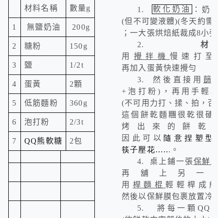
材料名稱
數量
g
1.
軟化奶油
：奶
(
但不可變液體
)(
冬天約需
1
無鹽奶油
200g
；一大張烘焙紙裁成8小
2.
2
糖粉
150g
用
攪拌機
慢速打至
3
鹽
1/2t
再加入蛋黃快速攪勻
3.
然後直接用
篩
4
蛋黃
2
顆
+
泡打粉
)
，再用手輕
5
低筋麵粉
360g
(
不可用力打、揉、拍，否
這個餅乾麵糰很乾很硬
6
泡打粉
2/3t
烤出來的餅乾
因此可以
隨意捏塑型
7
QQ
熊軟糖
2
包
筷子壓花…..
.
。
4.
桌上鋪一張
保鮮
再舖上另一
用
桿麵棍
輕輕桿成
然後以保鮮膜包裹放置冷
5.
將每一顆
QQ