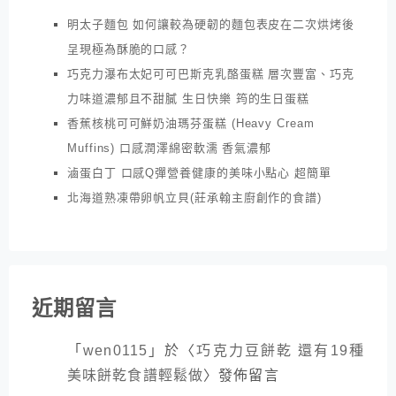
明太子麵包 如何讓較為硬韌的麵包表皮在二次烘烤後
呈現極為酥脆的口感？
巧克力瀑布太妃可可巴斯克乳酪蛋糕 層次豐富、巧克
力味道濃郁且不甜膩 生日快樂 筠的生日蛋糕
香蕉核桃可可鮮奶油瑪芬蛋糕 (Heavy Cream
Muffins) 口感潤澤綿密軟濡 香氣濃郁
滷蛋白丁 口感Q彈營養健康的美味小點心 超簡單
北海道熟凍帶卵帆立貝(莊承翰主廚創作的食譜)
近期留言
「
wen0115
」於〈
巧克力豆餅乾 還有19種
美味餅乾食譜輕鬆做
〉發佈留言