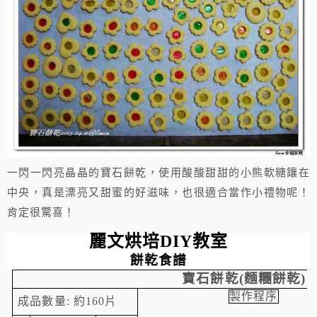
一閃一閃亮晶晶的寶石餅乾，使用酸酸甜甜的小熊軟糖鑲在
中央，真是漂亮又甜蜜的好滋味，也很適合當作小禮物呢！
肯定很驚喜！
麗文烘培
DIY
教室
餅乾食譜
寶石餅乾
(
麵糰餅乾
)
製作程序
成品數量
:
約
160
片