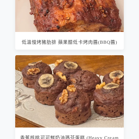
低溫慢烤豬肋排 蘋果醋低卡烤肉醬(BBQ醬)
香蕉核桃可可鮮奶油瑪芬蛋糕 (Heavy Cream