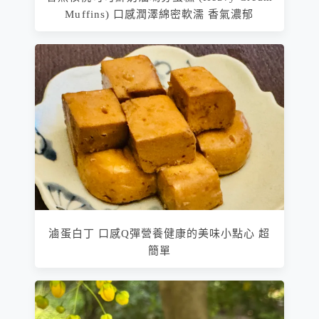
Muffins) 口感潤澤綿密軟濡 香氣濃郁
滷蛋白丁 口感Q彈營養健康的美味小點心 超
簡單