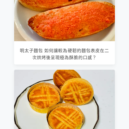
明太子麵包 如何讓較為硬韌的麵包表皮在二
次烘烤後呈現極為酥脆的口感？