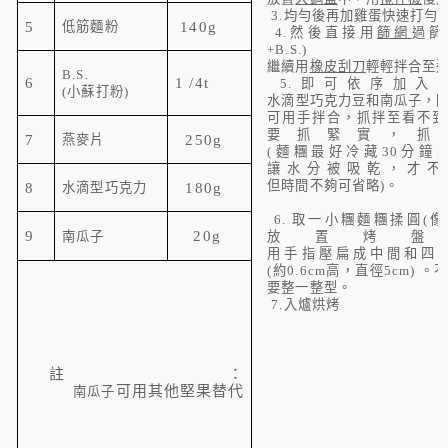
3.
均勻後再加
雞蛋
快速打勻
5
低筋麵粉
140g
4.
然後直接用
篩網
過篩
+B.S.
)
繼續用
橡皮刮刀
輕輕拌合至
B.S.
6
1 /4t
5.
即可依序加入
(
小蘇打粉
)
水滴型巧克力豆
和
南瓜子
，
可用手拌合，抓拌至看不到
要抓緊實，抓
7
燕麥片
250g
(
麵糰最好冷藏
30
分鐘
讓水分被吸乾，才不
但時間不夠可省略
)
。
8
水滴型巧克力
180g
6.
取一小糰麵糰揉圓
(
像
9
20g
南瓜子
放置烤盤
用手指壓扁成中間和四
(
約
0.6cm
高，直徑
5cm)
。
要整一整型。
入爐烘烤
7.
註：
可用其他
堅果替代
南瓜子