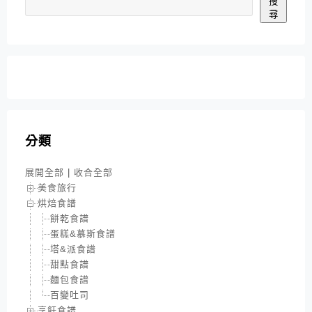
搜
尋
分類
展開全部
|
收合全部
美食旅行
烘焙食譜
餅乾食譜
蛋糕&慕斯食譜
塔&派食譜
甜點食譜
麵包食譜
百變吐司
烹飪食譜