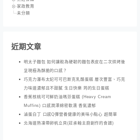
家政教育
未分類
近期文章
明太子麵包 如何讓較為硬韌的麵包表皮在二次烘烤後
呈現極為酥脆的口感？
巧克力瀑布太妃可可巴斯克乳酪蛋糕 層次豐富、巧克
力味道濃郁且不甜膩 生日快樂 筠的生日蛋糕
香蕉核桃可可鮮奶油瑪芬蛋糕 (Heavy Cream
Muffins) 口感潤澤綿密軟濡 香氣濃郁
滷蛋白丁 口感Q彈營養健康的美味小點心 超簡單
北海道熟凍帶卵帆立貝(莊承翰主廚創作的食譜)