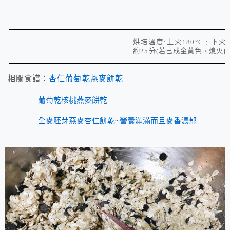
烘培溫度
:
上火
180
°
C ;
下火
約
25
分
(
若已成金黃色可熄火
相關食譜：
杏仁葡萄乾燕麥餅乾
葡萄乾核桃燕麥餅乾
全麥胚芽燕麥杏仁餅乾~營養滿滿而且麥香濃郁