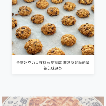
全麥巧克力豆核桃燕麥餅乾 非常酥鬆脆的營
養美味餅乾
相連文章