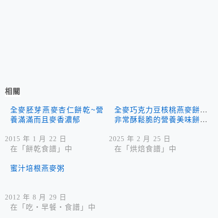
相關
全麥胚芽燕麥杏仁餅乾~營
全麥巧克力豆核桃燕麥餅乾
養滿滿而且麥香濃郁
非常酥鬆脆的營養美味餅乾
2015 年 1 月 22 日
2025 年 2 月 25 日
在「餅乾食譜」中
在「烘焙食譜」中
蜜汁培根燕麥粥
2012 年 8 月 29 日
在「吃‧早餐‧食譜」中