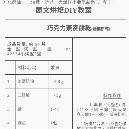
3.3g
奶油、
1.2g
糖，所以一天最好不要吃超過
5
片喔！」
麗文烘培
DIY
教室
巧克力燕麥餅乾
(
麵糰餅乾
)
成品數量
:
約
60
片
全盤烤盤
1
盤
or
42*34
小烤盤
2
盤
材料名稱
數量
1
無鹽奶油
200g
2
二砂糖
75g
製作程序
1.
準備
:
無鹽奶油
3
鹽
1/4t
(
但不可變液體
)(
夏天約
冬天需
3~4
小時
)
，或者切小
4
雞蛋
1
個
2.
糖油拌合法﹕
(
無鹽奶油
放置
大鋼盆
中，用
攪拌機
慢