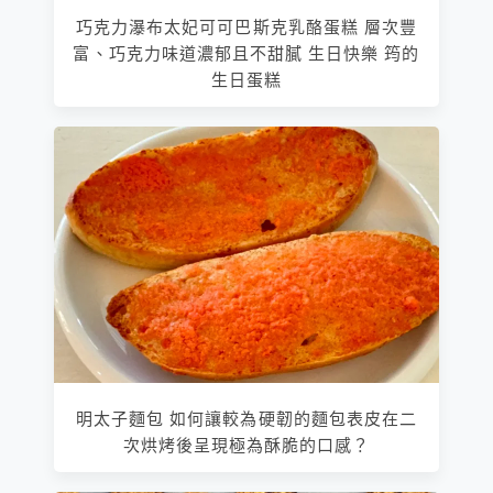
巧克力瀑布太妃可可巴斯克乳酪蛋糕 層次豐
富、巧克力味道濃郁且不甜膩 生日快樂 筠的
生日蛋糕
明太子麵包 如何讓較為硬韌的麵包表皮在二
次烘烤後呈現極為酥脆的口感？