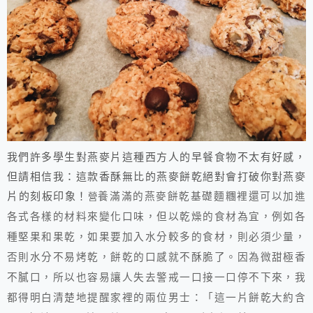
我們
許多學生對燕麥片這種西方人的早餐食物不太有好感，
但請相信我：這款香酥無比的燕麥餅乾絕對會打破你對燕麥
片的刻板印象！
養滿滿的燕麥餅乾基礎麵糰裡還可以加進
營
各式各樣的材料來變化口味，但以乾燥的食材為宜，例如各
種堅果和果乾，如果要加入水分較多的食材，則必須少量，
否則水分不易烤乾，餅乾的口感就不酥脆了。因為微甜極香
不膩口，所以也容易讓人失去警戒一口接一口停不下來，我
都得明白清楚地提醒家裡的兩位男士：「這一片餅乾大約含