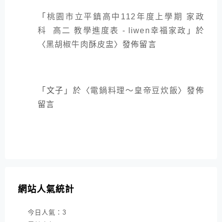
「
桃園市立平鎮高中112年度上學期 家政
科 高二 教學進度表 - liwen幸福家政
」於
〈
黑胡椒牛肉酥皮盅
〉發佈留言
「
文子
」於〈
電鍋料理～皇帝豆炊飯
〉發佈
留言
網站人氣統計
今日人氣：
3