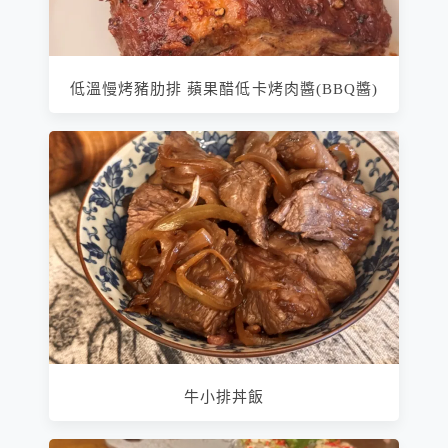
低溫慢烤豬肋排 蘋果醋低卡烤肉醬(BBQ醬)
牛小排丼飯