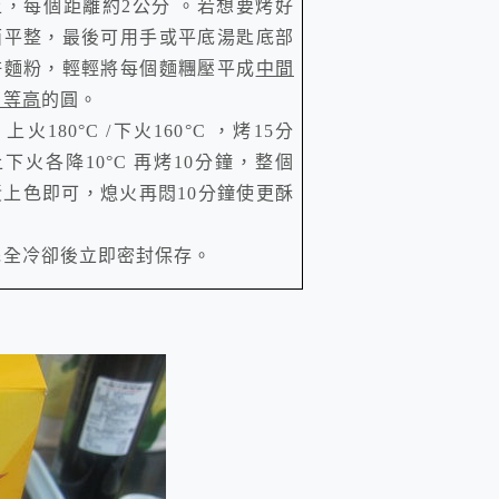
上，每個距離約
2
公分 。若想要烤好
面平整，最後可用手或平底湯匙底部
許麵粉，輕輕將每個麵糰壓平成
中間
周等高
的圓。
：上火
180°C
/
下火
160°C
，烤
15
分
上下火各降
10°C
再烤
10
分鐘，整個
黃上色即可，熄火再悶
10
分鐘使更酥
完全冷卻後立即密封保存。