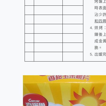
烤盤
時表
沾少
和四
烘烤
鐘後
成金
脆。
出爐