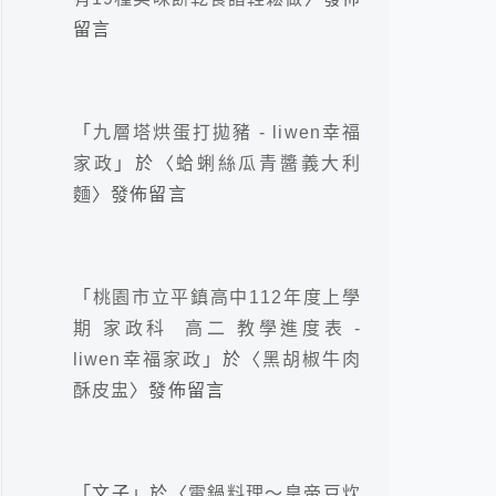
留言
「
九層塔烘蛋打拋豬 - liwen幸福
家政
」於〈
蛤蜊絲瓜青醬義大利
麵
〉發佈留言
「
桃園市立平鎮高中112年度上學
期 家政科 高二 教學進度表 -
liwen幸福家政
」於〈
黑胡椒牛肉
酥皮盅
〉發佈留言
「
文子
」於〈
電鍋料理～皇帝豆炊