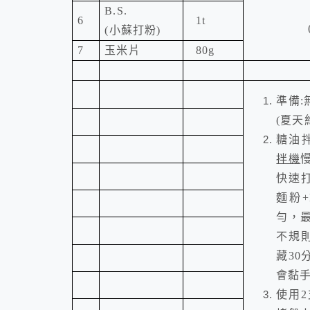
B.S.
6
1t
(
小蘇打粉
)
7
玉米片
80g
準備
:
(
夏天
糖油
拌機
快速
麵粉
+
勻，
不規
藏
30
會黏
使用
2