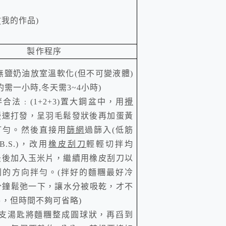
(
我的作品
)
製作程序
無鹽奶油放室溫軟化
(
但不可變液體
)
約需一小時
,
冬天需
3~4
小時
)
拌合法﹕
(1+2+3
)
置大鋼盆中，用
攪
慢速打發，呈羽毛鬆發狀後再加蛋黃
打勻。然後直接用
篩網
過篩入
(
低筋
B.S.)
，改用
橡皮刮刀
輕輕切拌均
最後加入玉米片，繼續用橡皮刮刀以
則的方向拌勻。
(
拌好的麵糰最好冷
分鐘鬆弛一下，讓水分被吸乾，才不
手，但時間不夠可省略
)
支湯匙將麵糰整成圓球狀，再舀到