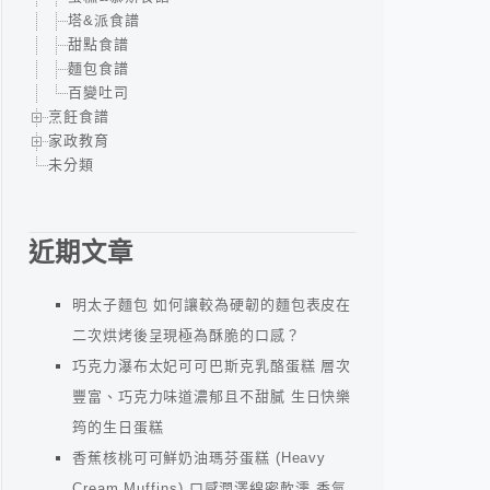
塔&派食譜
甜點食譜
麵包食譜
百變吐司
烹飪食譜
家政教育
未分類
近期文章
明太子麵包 如何讓較為硬韌的麵包表皮在
二次烘烤後呈現極為酥脆的口感？
巧克力瀑布太妃可可巴斯克乳酪蛋糕 層次
豐富、巧克力味道濃郁且不甜膩 生日快樂
筠的生日蛋糕
香蕉核桃可可鮮奶油瑪芬蛋糕 (Heavy
Cream Muffins) 口感潤澤綿密軟濡 香氣