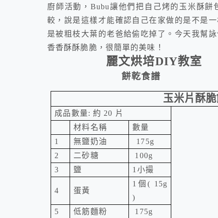
廚師活動，Bubu讓他們把自己烤的玉米酥
較，說是這樣才能確認自己在家做的是不是一
是被粗枝大葉的老爸給偷吃掉了。今天我幫詠
香香酥酥脆脆，很簡單的美味！
麗文烘培
DIY
教室
餅乾食譜
玉米片酥脆
成品數量
:
約
20
片
材料名稱
數量
1
無鹽奶油
175g
2
二砂糖
100g
3
鹽
1
小撮
1
個
( 15g
4
蛋黃
)
5
低筋麵粉
175g