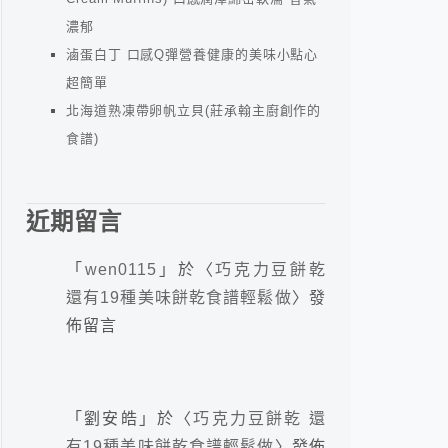
濃郁
滷蛋白丁 口感Q彈營養健康的美味小點心
超簡單
北海道熟凍帶卵帆立貝(莊承翰主廚創作的
食譜)
近期留言
「
wen0115
」於〈
巧克力豆餅乾
還有19種美味餅乾食譜輕鬆做
〉發
佈留言
「
劉安皓
」於〈
巧克力豆餅乾 還
有19種美味餅乾食譜輕鬆做
〉發佈