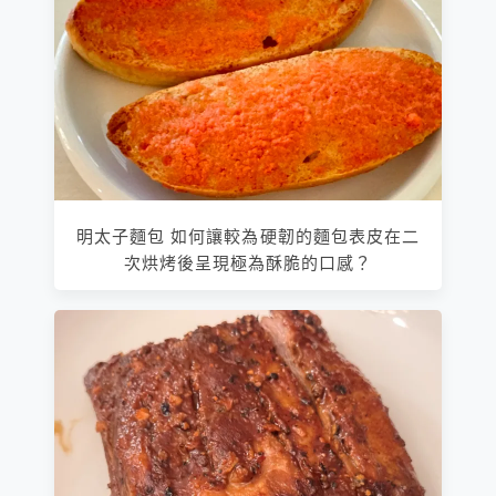
明太子麵包 如何讓較為硬韌的麵包表皮在二
次烘烤後呈現極為酥脆的口感？