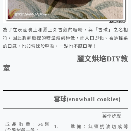
為了在表面裹上和灑上如雪般的糖粉，與「雪球」之名相
符，因此將麵糰裡的糖量減到極低，而入口即化、香酥輕柔
的口感，也如雪球般輕盈，一點也不膩口喔！
麗文烘培
DIY
教
室
雪球
(snowball cookies)
製作步驟
成品數量
: 64顆
1.
準備：
切成
薄
無鹽奶油
(全盤烤盤一盤；