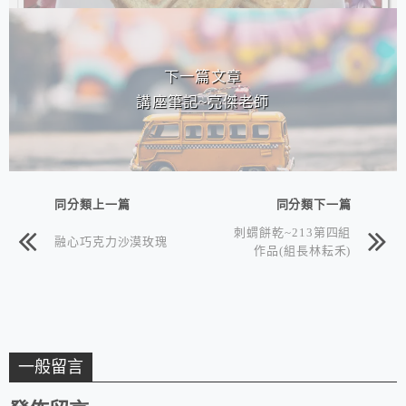
下一篇文章
講座筆記~亮傑老師
同分類上一篇
同分類下一篇
刺蝟餅乾~213第四組
融心巧克力沙漠玫瑰
作品(組長林耘禾)
一般留言