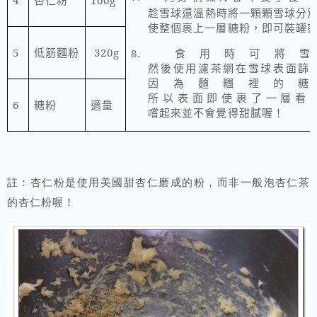
杏仁粉
趁雪球還溫熱時將一顆顆雪球分
使整個裹上一層糖粉，即可裝罐
5
320g
8.
食用時可將雪
低筋麵粉
然後使用濾茶網在雪球表面篩
因為麵糰裡的糖
所以表面即使裹了一層看
6
糖粉
適量
嚐起來並不會覺得甜膩喔！
註：杏仁粉是使用美國甜杏仁磨成的粉，而非一般泡杏仁茶
的杏仁粉喔！