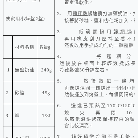
置室溫軟化。
2.
用
攪拌機
慢速攪打
，
無鹽奶油
或家用小烤盤
2
盤)
接著將
和
加入，
砂糖、鹽
杏仁粉
3.
用
篩網
過
低筋麵粉
再用
橡皮刮刀
壓拌至看不
然後改用手抓成均勻的一糰麵糰
材料名稱
數量
g
4.
將麵糰分
然後放在桌面上輕輕滾揉成長
1
240g
冷藏鬆弛
30
分鐘左右。
無鹽奶油
5.
然後將每一條均
再像搓湯圓一樣搓出一個個小圓
2
48g
砂糖
然後擺放到烤盤上，每個間隔約
3
6.
送進已預熱至
170
°
C/150
°
C
熄火再悶
10
3
1/8t
鹽
以較低溫烘烤來保持較白的顏
會比較漂亮。
7.
烤好稍微冷卻不燙手後，
4
100g