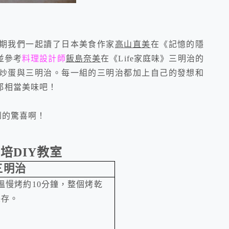
期我們一起讀了日本美食作家
高山直美
在《記憶的隱
並參考
料理設計師
飯島奈美
在《
Life
家庭味》三明治的
炒蛋與三明治。每一組的三明治都加上自己的發想和
都相當美味吧！
到的驚喜啊！
烘培
DIY
教室
三明治
溫慢烤約
10
分鐘
，
整個烤乾
保存。