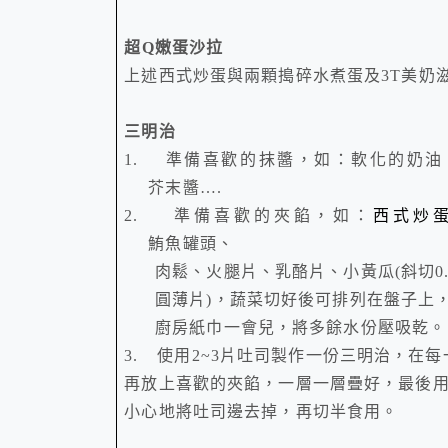
超
Q
嫩蛋沙拉
上述西式炒蛋與兩顆搗碎水煮蛋及
3T
美奶
三明治
1.
準備喜歡的抹醬，如：軟化的奶油
芥末醬
….
2.
準備喜歡的夾餡，如：
西式炒
鮪魚罐頭、
肉鬆、火腿片、乳酪片、小黃瓜
(
斜切
0
圓薄片
)
，蔬菜切好後可排列在盤子上
廚房紙巾
一會兒，將多餘水份壓吸乾。
3.
使用
2~3
片吐司製作一份三明治，在每
再放上喜歡的夾餡，一層一層疊好，最後
小心地將吐司邊去掉，再切半食用。