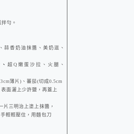
滋拌勻。
、蒜香奶油抹醬、美奶滋、
蛋、
超
Q
嫩蛋沙拉、火腿、
.3c
m
薄片
)
、蕃茄
(
切成
0.5c
m
，表面灑上少許鹽，再蓋上
一片三明治上塗上抹醬，
用手輕輕壓住，用麵包刀