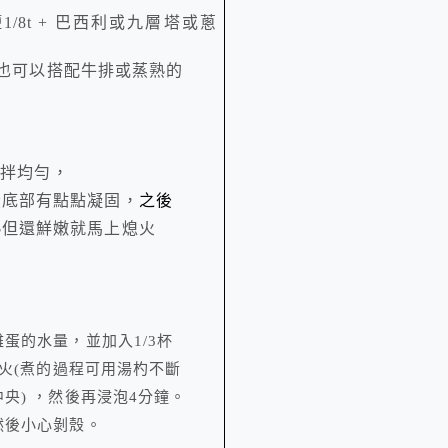
鹽
1/8t +
巴西利或九層塔或蔥
也可以搭配牛排或蒸熟的
攪拌均勻，
蛋底部有點點凝固，
之後
熟但還鮮嫩就馬上熄火
雞蛋的水量，並加入
1/3
杯
火
(
煮的過程可用湯杓不斷
中央
)
，然後再浸泡
4
分鐘。
然後小心剝殼。