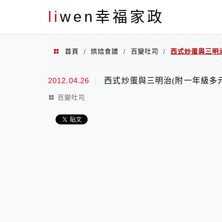
menu
li
wen幸福家政
首頁
烘焙食譜
百變吐司
西式炒蛋與三明
/
/
/
2012.04.26
西式炒蛋與三明治(附一年級多
百變吐司