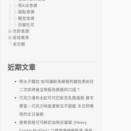
塔&派食譜
甜點食譜
麵包食譜
百變吐司
烹飪食譜
家政教育
未分類
近期文章
明太子麵包 如何讓較為硬韌的麵包表皮在
二次烘烤後呈現極為酥脆的口感？
巧克力瀑布太妃可可巴斯克乳酪蛋糕 層次
豐富、巧克力味道濃郁且不甜膩 生日快樂
筠的生日蛋糕
香蕉核桃可可鮮奶油瑪芬蛋糕 (Heavy
Cream Muffins) 口感潤澤綿密軟濡 香氣