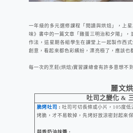
一年級的多元選修課程「閱讀與烘焙」，上星
味》書中的一篇文章
「雞蛋三明治和夕陽」，
作法，這星期各組學生在課堂上一起製作西式
創意，看起來都色彩繽紛，漂亮極了，應該也
每一次的烹飪
(
烘焙
)
實習課總會有許多意想不
麗文
吐司之變化
&
脆烤吐司
:
吐司可切長條或小片
，
105
度低
烤脆，才不易軟掉
，
先烤好放涼密封起來
蒜香奶油抹醬
: