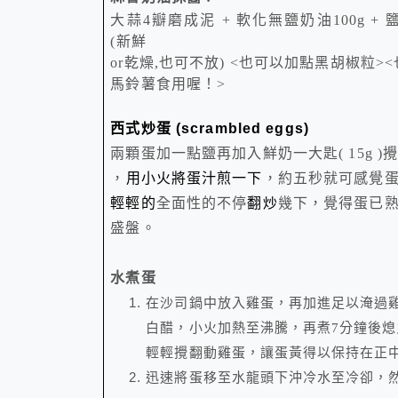
大蒜
4
瓣磨成泥
+
軟化
無鹽奶油
100g
+
(
新鮮
or
乾燥
,
也可不放
)
<
也可以加點黑胡椒粒
><
馬鈴薯食用喔！
>
西式炒蛋
(scrambled eggs)
兩顆蛋加一點鹽再加入鮮奶一大匙
( 15g )
，
用小火將蛋汁煎一下
，約五秒就可感覺
輕輕的
全面性的不停
翻炒
幾下，覺得蛋已
盛盤。
水煮蛋
在沙司鍋中放入雞蛋，再加進足以淹過
白醋，小火加熱至沸騰，再煮
7
分鐘後熄
輕輕攪翻動雞蛋，讓蛋黃得以保持在正
迅速將蛋移至水龍頭下沖冷水至冷卻，