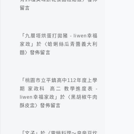
留言
「
九層塔烘蛋打拋豬 - liwen幸福
家政
」於〈
蛤蜊絲瓜青醬義大利
麵
〉發佈留言
「
桃園市立平鎮高中112年度上學
期 家政科 高二 教學進度表 -
liwen幸福家政
」於〈
黑胡椒牛肉
酥皮盅
〉發佈留言
「
文子
」於〈
電鍋料理～皇帝豆炊