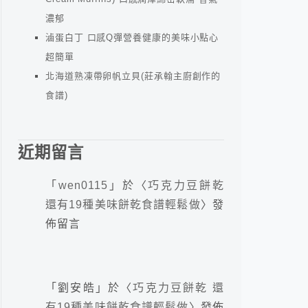
濃郁
滷蛋白丁 口感Q彈營養健康的美味小點心
超簡單
北海道熟凍帶卵帆立貝(莊承翰主廚創作的
食譜)
近期留言
「
wen0115
」於〈
巧克力豆餅乾
還有19種美味餅乾食譜輕鬆做
〉發
佈留言
「
劉安皓
」於〈
巧克力豆餅乾 還
有19種美味餅乾食譜輕鬆做
〉發佈