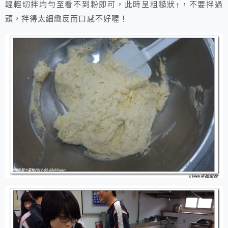
輕輕切拌均勻至看不到粉即可，此時呈粗糙狀↑，不要拌過
頭，拌得太細緻反而口感不好喔！