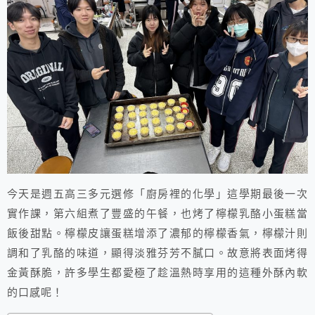
今天是週五高三多元選修「廚房裡的化學」這學期最後一次
實作課，第六組煮了豐盛的午餐，也烤了檸檬乳酪小蛋糕當
飯後甜點
。檸檬皮讓蛋糕增添了濃郁的檸檬香氣，檸檬汁則
調和了乳酪的味道，顯得淡雅芬芳不膩口。故意將表面烤得
金黃酥脆，許多學生都愛極了趁溫熱時享用的這種外酥內軟
的口感呢！