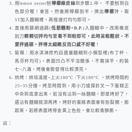
用lemon zester刨
檸檬綠皮絲
到步驟2.中， 不要刨到白
色部分喔！會苦。然後將檸檬剖半，擠出
檸檬汁
，取
5T加入麵糊裡，再慢速打均勻即可。
直接用篩網過篩(
低筋麵粉+B.P.
)入麵糊中，改用橡皮
刮刀
輕輕切拌均勻至看不到粉即可，此時呈粗糙狀，不
要拌過頭，拌得太細緻反而口感不好喔
！
裝模：用冰淇淋挖杓舀適量麵糊到小模型裡(布丁杯、
馬芬杯均可)，表面凹凸不平沒關係，不需抹平，約裝
七~八滿，烤後會膨發得比較漂亮。
烘烤：烘培溫度~上火180°C /下火180°C ，烘烤時間約
25~35分鐘，烤至時間到，用小刀或探針叉一下蛋糕正
中央到底拿出來，若沒有沾到一絲麵糊，即是烤好了，
還沾有麵糊就須再烤。烤好的蛋糕表面會有些裂開，膨
起來，若
將表面烤得金黃上色些，會比較香酥脆
。
註：