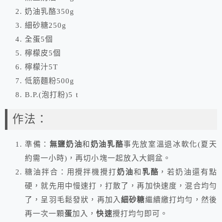
奶油乳酪350g
細砂糖250g
全蛋5個
檸檬皮5個
檸檬汁5T
低筋麵粉500g
B.P.(泡打粉)5 t
作法：
準備：
無鹽奶油
和
奶油乳酪
事先放室溫退冰軟化(夏天
約需一小時)，再切小塊一起放入大鋼盆。
糖油拌合：用攪拌機攪打
奶油
和
乳酪
，若奶油還有點
硬，就先用中慢速打，打散了，再加快速度，混合均勻
了，呈羽毛鬆發狀，再加入
細砂糖
繼續繳打均勻，然後
再一次一顆
蛋
加入，
快速
攪打均勻即可。