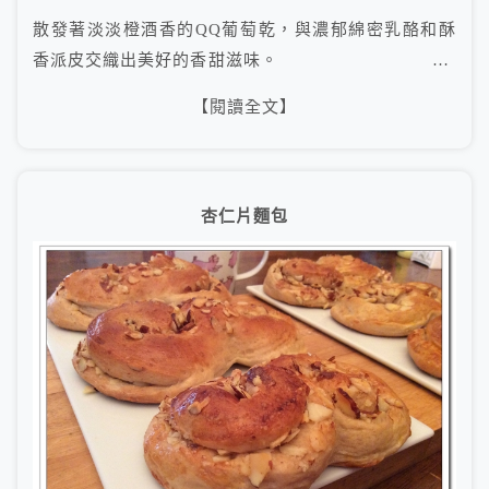
散發著淡淡橙酒香的QQ葡萄乾，與濃郁綿密乳酪和酥
香派皮交織出美好的香甜滋味。 …
【閱讀全文】
杏仁片麵包