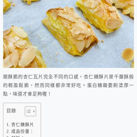
跟酥脆的杏仁瓦片完全不同的口感，杏仁糖酥片是千層酥般
的輕盈鬆脆，然而同樣都非常好吃。蛋白糖霜要刷塗厚一
點，味道才會足夠喔！
目錄
杏仁糖酥片
成品份量：