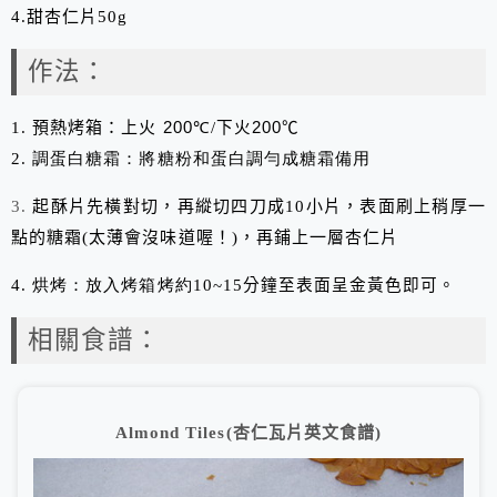
4.甜杏仁片
50g
作法：
1.
預熱烤箱：上火
200
℃
/
下火
200
℃
2.
調蛋白糖霜：
將糖粉和蛋白調勻成糖霜備用
3.
起酥片先橫對切，再縱切四刀成
10
小片，表面刷上稍厚一
點的糖霜
(
太薄會沒味道喔！
)
，再鋪上一層杏仁片
4. 烘烤：放入烤箱烤約
10~
15
分鐘至表面呈金黃色即可。
相關食譜：
Almond Tiles(杏仁瓦片英文食譜)