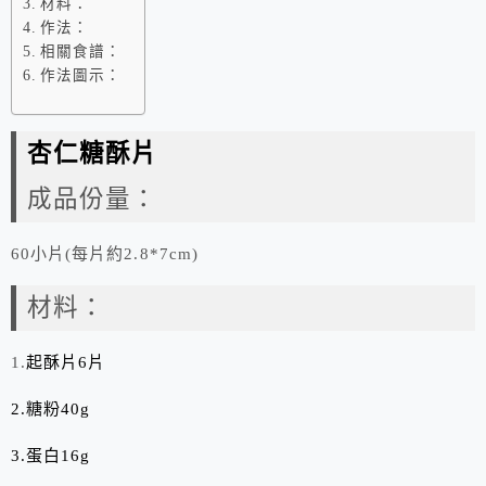
材料：
作法：
相關食譜：
作法圖示：
杏仁糖酥片
成品份量：
60小片(每片約2.8*7cm)
材料：
1.
起酥片
6
片
2.糖粉
40g
3.蛋白
16g