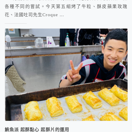
各種不同的嘗試。今天第五組烤了牛粒、酥皮蘋果玫瑰
花、法國吐司先生Croque …
鮪魚派 起酥點心 起酥片的運用