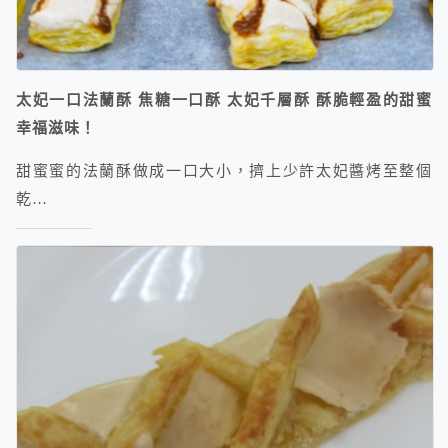
太妃一口法蘭酥 焦糖一口酥 太妃千層酥 酥脆輕盈的甜蜜
幸福滋味！
甜蜜蜜的法蘭酥做成一口大小，擠上少許太妃醬烤至整個
乾…