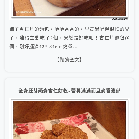
鋪了杏仁片的麵包，酥酥香香的，早晨胃醒得很慢的兒
子，難得主動吃了2個，果然是好吃吧！杏仁片麵包(6
個，剛好擺滿42* 34c m烤盤…
【閱讀全文】
全麥胚芽燕麥杏仁餅乾~營養滿滿而且麥香濃郁