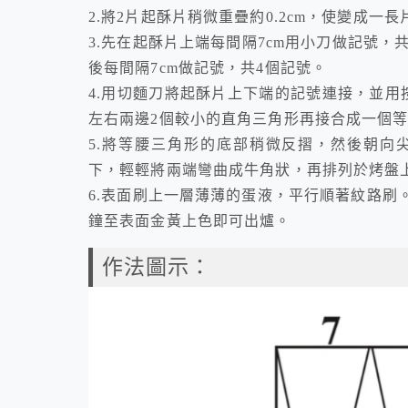
2.將2片起酥片稍微重疊約0.2cm，使變成
3.先在起酥片上端每間隔7cm用小刀做記號，
後每間隔7cm做記號，共4個記號。
4.用切麵刀將起酥片上下端的記號連接，並用
左右兩邊2個較小的直角三角形再接合成一個
5.將等腰三角形的底部稍微反摺，然後朝向
下，輕輕將兩端彎曲成牛角狀，再排列於烤盤
6.表面刷上一層薄薄的蛋液，平行順著紋路刷。 7.
鐘至表面金黃上色即可出爐。
作法圖示：