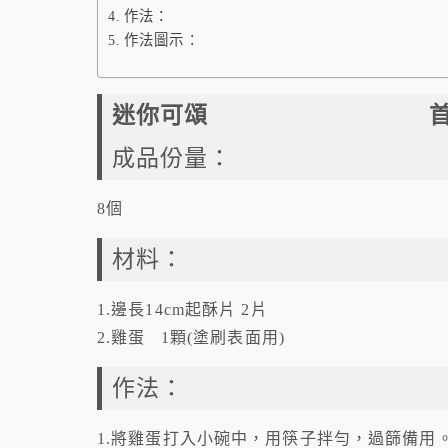
作法：
作法圖示：
迷你可頌 首次發佈20
成品份量：
8個
材料：
1.邊長14cm起酥片 2片
2.雞蛋 1顆(塗刷表面用)
作法：
1.將雞蛋打入小碗中，用筷子拌勻，過篩備用