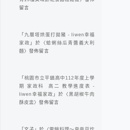
留言
「
九層塔烘蛋打拋豬 - liwen幸福
家政
」於〈
蛤蜊絲瓜青醬義大利
麵
〉發佈留言
「
桃園市立平鎮高中112年度上學
期 家政科 高二 教學進度表 -
liwen幸福家政
」於〈
黑胡椒牛肉
酥皮盅
〉發佈留言
「
文子
」於〈
電鍋料理～皇帝豆炊