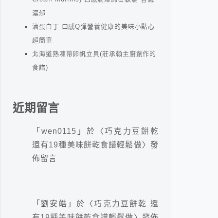
濃郁
滷蛋白丁 口感Q彈營養健康的美味小點心
超簡單
北海道熟凍帶卵帆立貝(莊承翰主廚創作的
食譜)
近期留言
「
wen0115
」於〈
巧克力豆餅乾
還有19種美味餅乾食譜輕鬆做
〉發
佈留言
「
劉安皓
」於〈
巧克力豆餅乾 還
有19種美味餅乾食譜輕鬆做
〉發佈