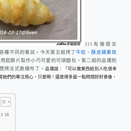
3
15有幾個女
各種不同的嘗試。今天第五組烤了
牛粒
、
酥皮蘋果玫
還用起酥片製作小巧可愛的可頌麵包。第二組的品儒則
慧烤法式脆糖布丁。
品儒說：「可以做東西給別人吃很幸
賞她們的專注用心，只是啊！還是得多留一點時間好好善後，
18