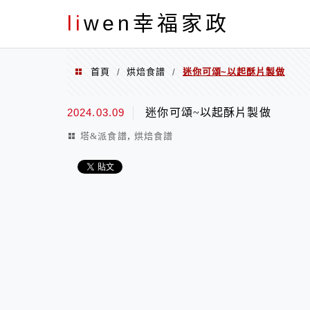
menu
li
wen幸福家政
首頁
烘焙食譜
迷你可頌~以起酥片製做
/
/
2024.03.09
迷你可頌~以起酥片製做
,
塔&派食譜
烘焙食譜