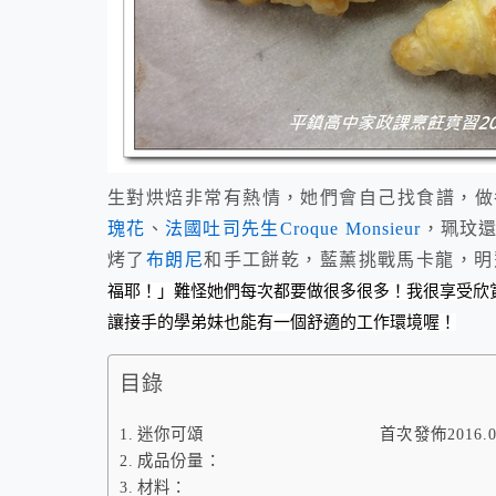
生對烘焙非常有熱情，她們會自己找食譜，做
瑰花
、
法國吐司先生Croque Monsieur
，珮玟
烤了
布朗尼
和手工餅乾，藍薰挑戰馬卡龍，明
福耶！」難怪她們每次都要做很多很多！我很享受欣
讓接手的學弟妹也能有一個舒適的工作環境喔！
目錄
迷你可頌 首次發佈2016.03.
成品份量：
材料：