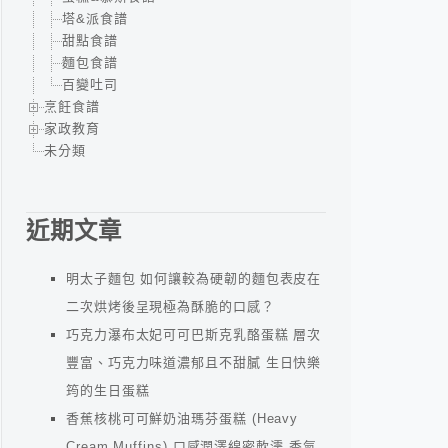
塔&派食譜
甜點食譜
麵包食譜
百變吐司
烹飪食譜
家政教育
未分類
近期文章
明太子麵包 如何讓較為硬韌的麵包表皮在
二次烘烤後呈現極為酥脆的口感？
巧克力瀑布太妃可可巴斯克乳酪蛋糕 層次
豐富、巧克力味道濃郁且不甜膩 生日快樂
筠的生日蛋糕
香蕉核桃可可鮮奶油瑪芬蛋糕 (Heavy
Cream Muffins) 口感潤澤綿密軟濡 香氣