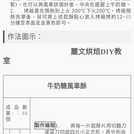
緊
)
。也可以將風車狀摺好後，中央在擺壓上牛奶糖。
2.
烤箱要先預熱到上火
200
℃
下火
200
℃
，烤箱預
熱完畢後，就可將上述起酥點心放入烤箱烤約
12
~15
分鐘至表面呈金黃色即可。
作法圖示：
麗文烘焙
DIY
教
室
牛奶糖風車酥
成品數
量
:
：
16
個
製作過程
1.
將每一片起酥片用切麵刀
或菜刀切成四片小正方形，再分別自