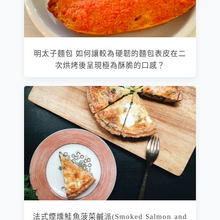
明太子麵包 如何讓較為硬韌的麵包表皮在二
次烘烤後呈現極為酥脆的口感？
法式煙燻鮭魚菠菜鹹派(Smoked Salmon and