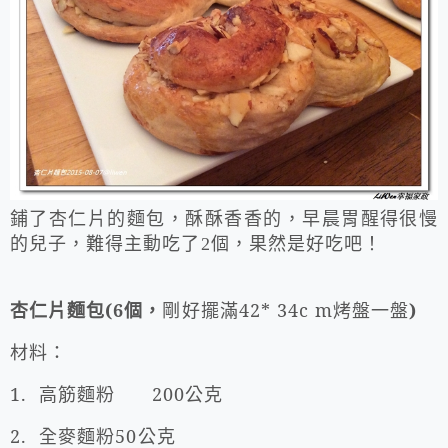
鋪了杏仁片的麵包，酥酥香香的，早晨胃醒得很慢
的兒子，難得主動吃了2個，果然是好吃吧！
杏仁片麵包
(6
個，
剛好擺滿
42* 34c m
烤盤一盤
)
材料：
1.
高筋麵粉
200
公克
2.
全麥麵粉
50
公克