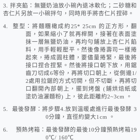
3.
拌夾餡：無鹽奶油放小碗內退冰軟化；二砂糖和
杏仁片另放一小碗拌勻，同時用手將杏仁片捏碎。
4.
整型：將麵糰橄成約
25* 25cm
的正方形，翻
面，如果縮小了就再桿開，接著在表面塗
抹一層無鹽奶油，再均勻鋪放上杏仁片餡
料，用手輕輕壓平。然後像捲壽司一樣捲
起來，捲成圓柱體，要儘量捲緊，最後將
接口捏合捏緊。然後將接口朝下放，用鋸
齒刀切成
6
等份，再將切口朝上，從側邊
1/
2
處用拉鋸的方式切開，但不切斷，再將切
口翻開內部朝上，擺到烤盤
(
鋪烘焙紙或
塗奶油灑麵粉
)
上，彼此距離約
2~3cm
。
5.
最後發酵：將步驟
4.
放到溫暖處進行最後發酵
3
0
分鐘，直徑約變大
1cm
。
6.
預熱烤箱：最後發酵的最後
10
分鐘預熱烤箱
19
0
℃
/ 160
℃