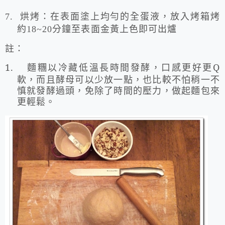
7.
烘烤：在表面塗上均勻的全蛋液，放入烤箱烤
約
18~20
分鐘至表面金黃上色即可出爐
註：
1.
麵糰以冷藏低溫長時間發酵，口感更好更
Q
軟，而且酵母可以少放一點，也比較不怕稍一不
慎就發酵過頭，免除了時間的壓力，做起麵包來
更輕鬆。