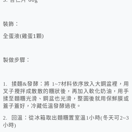
裝飾：
全蛋液(雞蛋
1
顆)
製做步驟：
1.
揉麵
&
發酵：將
1~7
材料依序放入大鋼盆裡，用
叉子攪拌成散散的糰狀後，再加入軟化奶油，用手
揉至麵糰光滑、鋼盆也光滑，整圓後就用保鮮膜或
蓋子蓋好，冷藏低溫發酵過夜。
2.
回溫：從冰箱取出麵糰置室溫
1
小時
(
冬天可
2~3
小時
)