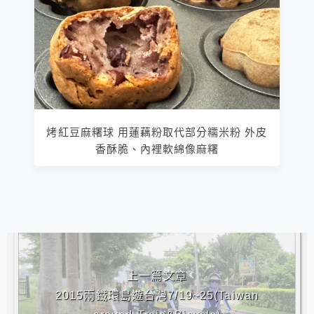
烤紅豆麻糬球 用蓮藕粉取代部分糯米粉 外皮
香酥脆、內裡軟綿像麻糬
相連文章
上一篇文章
2015兩鐵環島遊台灣7/19~25(Taiwan