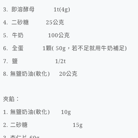
3.
即溶酵母
1t(4g)
4.
二砂糖
25
公克
5.
牛奶
100
公克
6.
全蛋
1
顆
( 50g
，若不足就用牛奶補足
)
7.
鹽
1/2t
8.
無鹽奶油
(
軟化
) 20
公克
夾餡：
1.
無鹽奶油
(
軟化
) 10g
2.
二砂糖
15g
3.
杏仁片
60g