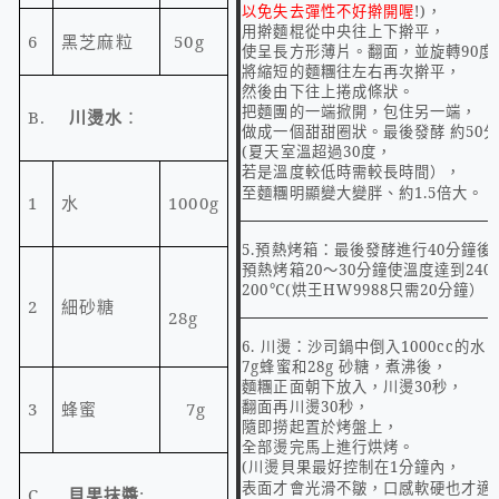
以免失去彈性不好擀開喔
!)，
用擀麵棍從中央往上下擀平，
6
黑芝麻粒
50g
使呈長方形薄片。翻面，並旋轉
90
度
將縮短的麵糰往左右再次擀平，
然後由下往上捲成條狀。
把麵團的一端掀開，包住另一端，
B.
川燙水
：
做成一個甜甜圈狀。最後發酵 約50
(夏天室溫超過30度，
若是溫度較低時需較長時間），
至麵糰明顯變大變胖、約
1.5
倍大。
1
水
1000g
5.
預熱烤箱：最後發酵進行40分鐘後
預熱烤箱20～30分鐘使溫度達到
240
200
℃(烘王HW9988只需20分鐘）
2
細砂糖
28g
6.
川燙：沙司鍋中倒入
1000cc
的水
7g
蜂蜜和
28g
砂糖，煮沸後，
麵糰正面朝下放入，川燙
30
秒，
翻面再川燙
30
秒，
3
蜂蜜
7g
隨即撈起置於烤盤上，
全部燙完馬上進行烘烤。
(
川燙貝果最好控制在
1
分鐘內，
表面才會光滑不皺，口感軟硬也才適
C.
貝果抹醬
: