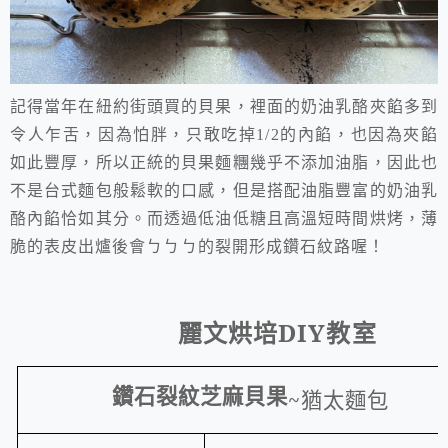
記得當年在紐約街頭買的貝果，裡面的奶油乳酪夾餡多到
令人乍舌，因為怕胖，只敢吃掉
1/2
的內餡，也因為夾餡
如此豐厚，所以正統的貝果麵糰幾乎不添加油脂，因此也
不是台式麵包般鬆軟的口感，但是搭配油脂豐富的奶油乳
酪內餡恰如其分。而透過低油低糖且高溫短時間烘烤，薄
脆的表皮出爐後會ㄅㄅㄅ的裂開形成鑽石紋路喔！
麗文烘培
DIY
教室
鑽石裂紋芝麻貝果
~
猶太麵包