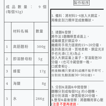
製作程序
成品數量：
9
個
(
每個
92g)
1.
備料：將材料
1~6
放入大鋼盆，
用橡皮刮刀攪拌混成散糰狀。
材料名稱
數量
2.
揉麵
&
發酵：
將作法
1
麵糰移置桌面上，
或繼續置於鋼盆中，
繼續用手用力搓揉約
15
～
20
分鐘，
1
高筋麵粉
500g
直到表面光滑、質地柔軟、鋼盆光滑
手也光滑
(
三光
)
為止，
放入大鋼盆蓋上蓋子，室溫鬆弛
30
2
即溶酵母粉
5g
分鐘。
(
也可冷藏發酵一晚，
口感會較
Q，
然後麵糰只要揉到成糰不黏手即可，
3
蜂蜜
17g
分割前先翻面醒30~50分鐘)
。
4
海鹽
8g
3.
分割
&
滾圓
&
中間發酵：
麵糰分割成每個
92g
的小麵糰，
並分別滾圓，靜置鬆弛
20
分鐘。
5
水
266g
4.
整型
&
最後發酵：將麵糰用掌心壓
(
注意不要再揉過，