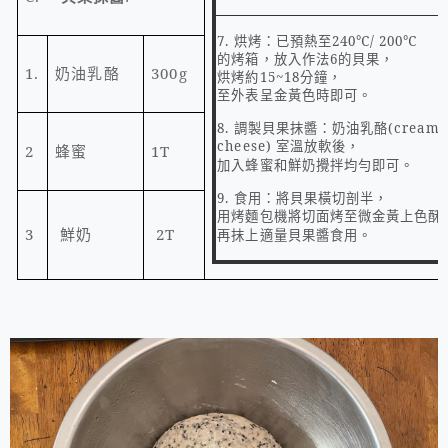
7.
烘烤：已預熱至
240
℃
/ 200
℃
的烤箱，放入作法
6
的貝果，
1.
奶油乳酪
300g
烘烤約
15~18
分鐘，
至外表呈金黃色時即可。
8.
調製貝果抹醬：奶油乳酪
(cream
cheese)
室溫放軟後，
2
蜂蜜
1T
加入蜂蜜和鮮奶攪拌均勻即可。
9.
食用：將貝果橫切剖半，
用烤麵包機將切面烤至微金黃上色酥
3
鮮奶
2T
再抹上適量貝果醬食用。