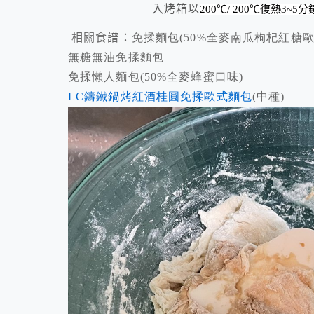
入烤箱以
200
℃
/ 200
℃復熱3~5
相關食譜：
免揉麵包(50%
全麥南瓜枸杞紅糖歐
無糖無油免揉麵包
免揉懶人麵包(50%
全麥蜂蜜口味)
LC鑄鐵鍋烤紅酒桂圓免揉歐式麵包
(中種)