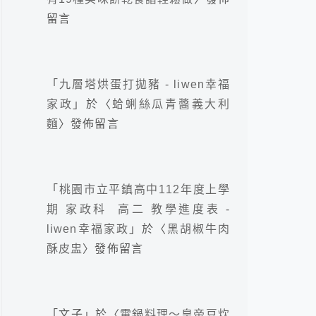
留言
「
九層塔烘蛋打拋豬 - liwen幸福
家政
」於〈
蛤蜊絲瓜青醬義大利
麵
〉發佈留言
「
桃園市立平鎮高中112年度上學
期 家政科 高二 教學進度表 -
liwen幸福家政
」於〈
黑胡椒牛肉
酥皮盅
〉發佈留言
「
文子
」於〈
電鍋料理～皇帝豆炊