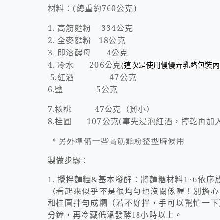
材料：
(
總重約
760
公克
)
1.
高筋麵粉
334
公克
2.
全麥麵粉
18
公克
3.
即溶酵母
4
公克
4. 冷水
206
公克
(這次是使用慢慢弄乳酪包裝內
5.
紅酒
47
公克
6.
鹽
5
公克
7.
核桃
47
公克（掰小）
8.
桂圓
107
公克
(
事先浸泡紅酒，擰乾再加
＊另外準備一些高筋麵粉整型時候用
製做步驟：
1.
攪拌麵糰
&
基本發酵：將麵糰材料
1~6
依序
（看起來似乎不是很均勻也沒關係喔！別擔心
和桂圓拌勻成糰（若不好拌，手可以幫忙一下
分鐘，再冷藏低溫發酵
18
小時以上。