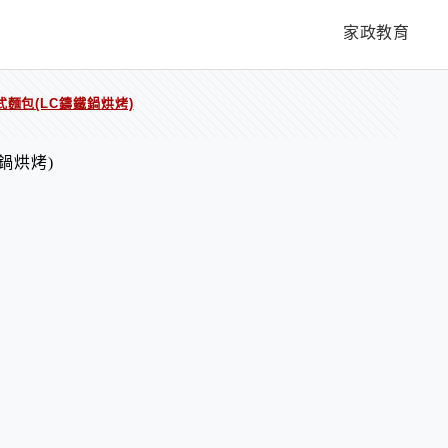
家政教育
麵包(LC鑄鐵鍋烘烤)
鍋烘烤)