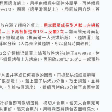
翻面讓底朝上，用手由麵糰中間往外壓平，再將麵糰
進來
1/3
， 翻面（讓平滑面朝上），整圓放回容器，蓋
用掌跟壓成長型片狀→左邊折
糰放在灑了麵粉的桌上→
壓→上下再各折進來
1/3
→反覆
2
次
→翻面讓光滑面朝
分不鏽鋼湯鍋（裡面鋪一大張烘焙紙），麵糰灑上麵
酵
80
分鐘（因為是冷藏麵糰，所以發酵時間較長）
2
公分鑄鐵湯鍋蓋上鍋蓋放進烤箱
(
烘王
HW9988
，烤
不鏽鋼烤盤上入烤箱
)
，再開啟
200
℃
/ 200
℃
一起預熱
刀片畫井字或任何喜歡的圖案，再抓起烘焙紙連麵糰一
子很燙喔！
)
，蓋上蓋子烘烤
20
分後，取出鍋蓋，並將
色，則維持原溫度），繼續再烤約
20
分鐘至表面金黃
冷卻後即可像切蛋糕一樣切片食用。當天未食用完可
味更好，隔天食用前，用噴霧器將麵包表面噴滿水，