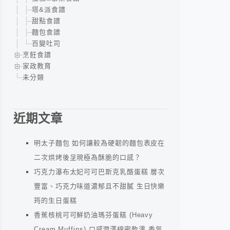
塔&派食譜
甜點食譜
麵包食譜
百變吐司
烹飪食譜
家政教育
未分類
近期文章
明太子麵包 如何讓較為硬韌的麵包表皮在
二次烘烤後呈現極為酥脆的口感？
巧克力瀑布太妃可可巴斯克乳酪蛋糕 層次
豐富、巧克力味道濃郁且不甜膩 生日快樂
筠的生日蛋糕
香蕉核桃可可鮮奶油瑪芬蛋糕 (Heavy
Cream Muffins) 口感潤澤綿密軟濡 香氣