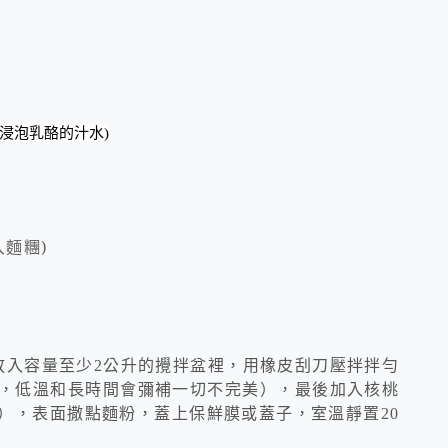
浸泡乳酪的汁水)
入麵糰
)
放入容量至少
2
公升的攪拌盆裡，用橡皮刮刀壓拌拌勻
，低溫和長時間會彌補一切不完美），最後加入核桃
），表面撒點麵粉，蓋上保鮮膜或蓋子，室溫靜置
20