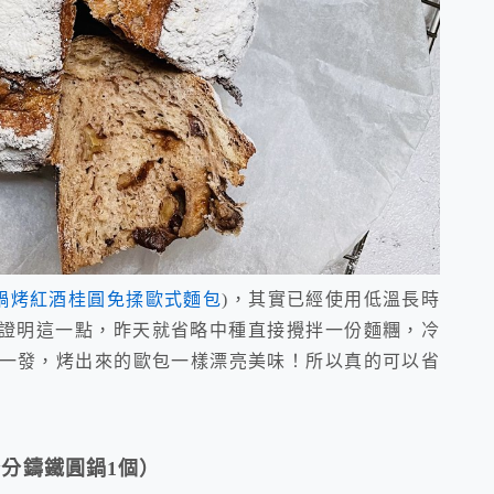
鐵鍋烤紅酒桂圓免揉歐式麵包
)，其實已經使用低溫長時
證明這一點，昨天就省略中種直接攪拌一份麵糰，冷
發一發，烤出來的歐包一樣漂亮美味！所以真的可以省
公分鑄鐵圓鍋
1
個）