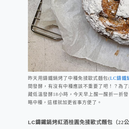
昨天用鑄鐵鍋烤了中種免揉歐式麵包(
LC鑄
間發酵，有沒有中種應該不重要了吧！？為了
藏低溫發酵18小時，今天早上醒一醒折一折
略中種，這樣就加更省事方便了。
LC
鑄鐵鍋烤紅酒桂圓免揉歐式麵包（
22