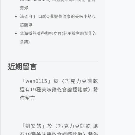
濃郁
滷蛋白丁 口感Q彈營養健康的美味小點心
超簡單
北海道熟凍帶卵帆立貝(莊承翰主廚創作的
食譜)
近期留言
「
wen0115
」於〈
巧克力豆餅乾
還有19種美味餅乾食譜輕鬆做
〉發
佈留言
「
劉安皓
」於〈
巧克力豆餅乾 還
有19種美味餅乾食譜輕鬆做
〉發佈