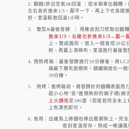
2.
翻麵
(
排出空氣
)&
回溫
：從冰箱拿出麵糰，
左右各折進來
1/3
，壓平一下，再上下也各摺
好，室溫鬆弛回溫
1
小時。
3.
整型
&
最後發酵
：
用橡皮刮刀挖取出麵
進來
1/3
，右邊也折進來
1/3
→壓一
上，整成圓形，放入一個直徑
20
公
粉，再蓋上濕棉布，室溫進行最後發
4.
預熱烤箱：最後發酵進行
50
分鐘後，將
LC2
箱最下層先放網架，鑄鐵鍋放在一個
30
分鐘。
5.
烘烤：進烤箱前，將發酵好的麵糰表面用
起小心地
“
丟
“
進預熱好的鍋子裡
(
鍋
上火調低
至
180
度（但是若完全未上
上色漂亮即可。
6.
食用：出爐馬上將麵包移出置網架上，完全
密封室溫保存，熟成一晚讓風