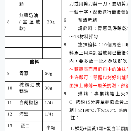
刀或用剪刀剪一刀，要切剪深
顆
一個十字，然後進行最後發酵
無鹽奶油
預熱烤箱
8
(室溫放
20g
軟)
調餡料：青蔥洗淨晾乾切
～13材料拌勻
塗抹餡料：10個青蔥口
料馬上用湯匙舀放到已最後發
內，要多放一些才夠味好吃
餡料
～麵糰表面用餡料中的油抹勻
9
青蔥
60g
少许即可。等麵包烤好出爐略
橄欖油或
面抹上薄薄一層美奶滋，然後
10
30g
鵝油
烘烤：專業烤箱上火
2
C
烤約
15
分鐘至麵包金黃上
11
白胡椒粉
1/4t
箱
上火
190
°C
/
下火
160°C
烤
約
1
12
海鹽
1/4t
註：
13
蛋白
半顆
1.
鮮奶+蛋黃1顆+蛋白半顆總