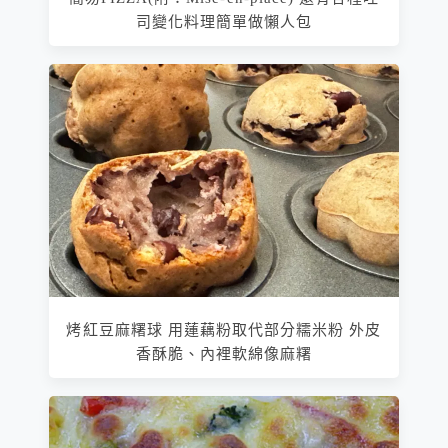
司變化料理簡單做懶人包
烤紅豆麻糬球 用蓮藕粉取代部分糯米粉 外皮
香酥脆、內裡軟綿像麻糬