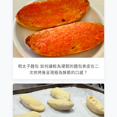
明太子麵包 如何讓較為硬韌的麵包表皮在二
次烘烤後呈現極為酥脆的口感？