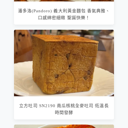
潘多洛(Pandoro) 義大利黃金麵包 香氣典雅、
口感綿密細緻 聖誕快樂！
立方吐司 SN2190 南瓜核桃全麥吐司 低溫長
時間發酵