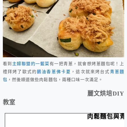
看到
主婦聯盟的一籃菜
有一把青蔥，就會想烤蔥麵包呢！上
禮拜烤了歐式的
鵝油香蔥佛卡夏
，這次就來烤台式
青蔥麵
包
，然後順道做些肉鬆麵包，兩種口味一次滿足。
麗文烘培
DIY
教室
肉鬆麵包與青