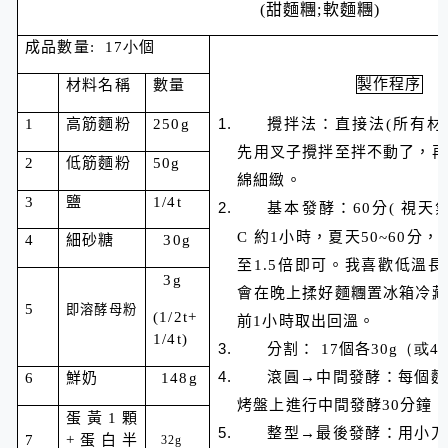
(
甜麵糰
;
軟麵糰
)
成品數量
: 17小
個
製作程序
材料名稱
數量
1
高筋麵粉
250g
攪拌法：直接法
(
所有材
先用叉子攪拌至拌不動了，再
2
低筋麵粉
50g
綿細緻。
3
鹽
1/4t
基本發酵：
60
分
(
視天
C
約
1
小時，夏天
50~60
分，
4
細砂糖
30g
至
1.5
倍即可。我喜歡低溫長
3g
會在晚上揉好麵糰置冰箱冷藏
5
即溶酵母粉
(1/2t+
前1小時取出回溫。
1/4t)
分割：
17
個各30
g（或4
滾圓→中間發酵：每個麵
6
鮮奶
148g
烤盤上進行中間發酵30分鐘
蛋黃1顆
整型→最後發酵：用小刀
7
+蛋白半
32g