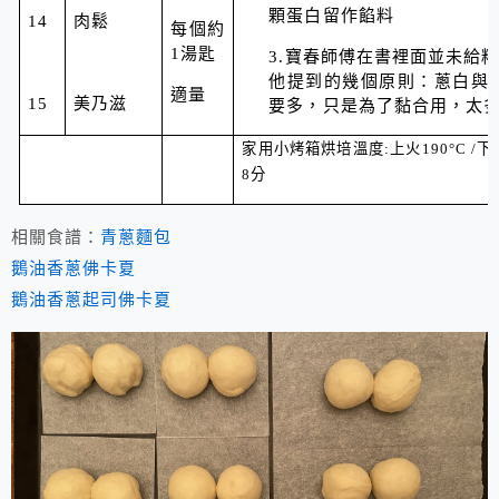
顆蛋白留作餡料
14
肉鬆
每個約
1湯匙
3.寶春師傅在書裡面並未給
他提到的幾個原則：蔥白與蔥
適量
15
美乃滋
要多，只是為了黏合用，太
家用小烤箱烘培溫度
:
上火
190
°C
/
下
8
分
相關食譜：
青蔥麵包
鵝油香蔥佛卡夏
鵝油香蔥起司佛卡夏