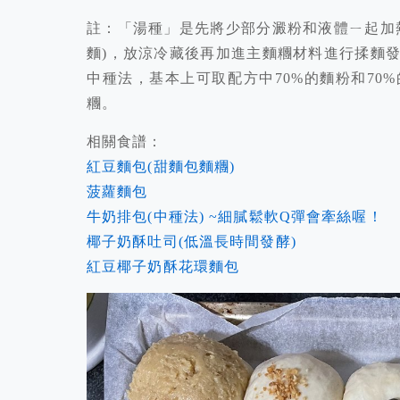
註：「湯種」是先將少部分澱粉和液體ㄧ起加
麵)
，放涼冷藏後再加進主麵糰材料進行揉麵
中種法，基本上可取配方中70%
的麵粉和70%
糰。
相關食譜：
紅豆麵包(甜麵包麵糰)
菠蘿麵包
牛奶排包(中種法) ~細膩鬆軟Q彈會牽絲喔！
椰子奶酥吐司(低溫長時間發酵)
紅豆椰子奶酥花環麵包