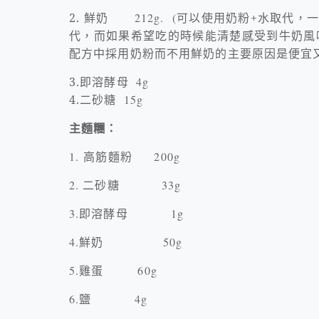
2.
鮮奶
212g. (
可以使用奶粉
+
水取代，
代，
而如果希望吃的時候能清楚感受到牛奶風
配方中採用奶
粉而不用鮮奶的主要原因是便宜
3.
即溶酵母
4g
4.
二砂糖
15g
主麵糰：
1.
高筋麵粉
200g
2.
二砂糖
33g
3.
即溶酵母
1g
4.
鮮奶
50g
5.
雞蛋
60g
6.
鹽
4g