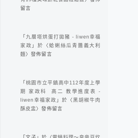
留言
「
九層塔烘蛋打拋豬 - liwen幸福
家政
」於〈
蛤蜊絲瓜青醬義大利
麵
〉發佈留言
「
桃園市立平鎮高中112年度上學
期 家政科 高二 教學進度表 -
liwen幸福家政
」於〈
黑胡椒牛肉
酥皮盅
〉發佈留言
「
文子
」於〈
電鍋料理～皇帝豆炊