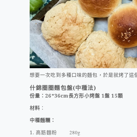
想要一次吃到多種口味的麵包，於是就烤了這
什錦圈圈麵包盤
(
中種法
)
份量：
26*36cm
長方形小烤盤
1
盤
15
顆
材料
：
中種麵糰：
1.
高筋麵粉
280g