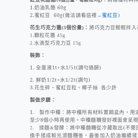
1.奶油乳酪 60g
2.蜜紅豆 60g(做法請看這裡→
蜜紅豆
)
花生巧克力醬
個份量
：
將巧克力豆輕輕拌入
(3
)
顆粒花醬
1.
45g
水滴型巧克力豆
2.
15g
裝飾：
1.
全蛋液
1t+
水
1/5t(
調勻過篩
)
2.
鮮奶
1/2t+
水
1/2t(
調勻
)
3.
花生碎、蜜紅豆粒、椰子絲
各少許
製做步驟：
1.
製作中種：將中種所有材料置鋼盆內，用
至少
8
個小時再使用。中種麵糰發好裡面會呈
2.
揉麵
&
發酵：將中種麵糰從冷藏取出
(
不需
換手揉成較光滑麵糰後，最後加入奶油繼續揉