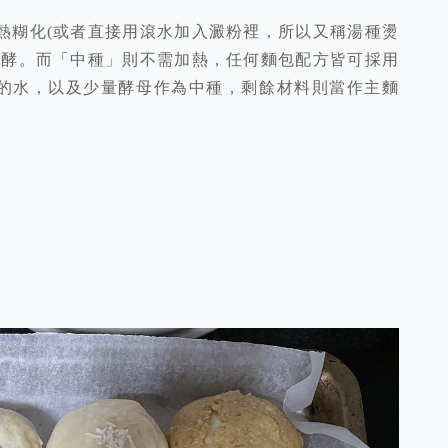
熱糊化(
或者直接用滾水加入澱粉裡，所以又稱湯種燙
發酵。而「中種」則不需加熱，任
何麵包配方皆可採用
的水，以及少量酵母作為中種，剩餘材料則當作主麵