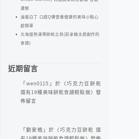
濃郁
滷蛋白丁 口感Q彈營養健康的美味小點心
超簡單
北海道熟凍帶卵帆立貝(莊承翰主廚創作的
食譜)
近期留言
「
wen0115
」於〈
巧克力豆餅乾
還有19種美味餅乾食譜輕鬆做
〉發
佈留言
「
劉安皓
」於〈
巧克力豆餅乾 還
有19種美味餅乾食譜輕鬆做
〉發佈