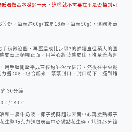
藏低溫做基本發酵一天，這樣就不需要在乎是否揉到可
5
等份，每顆約
60g(
或是
18
顆，每顆
50g)
，滾圓後蓋
右手稍微滾圓，再壓扁成比步驟
的麵糰直徑稍大的圓
3
蘿皮蓋上麵糰正面，用掌心將菠蘿皮往下推至蓋滿麵
，用手壓開壓平成直徑約
8~9cm
圓形，然後在中央擺
克力醬
20g
，包合起來，緊緊封口，封口朝下，
擺到烤
發酵
30
分鐘
80
℃
/180
℃
液和一層牛奶液，椰子奶酥麵包表面中心再撒點椰子
，花生醬巧克力麵包表面中心撒點花生碎，烤約
25
分鐘