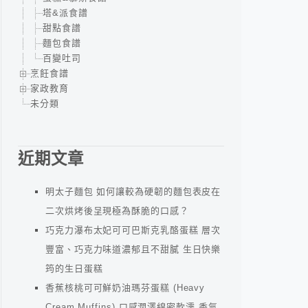
塔&派食譜
甜點食譜
麵包食譜
百變吐司
烹飪食譜
家政教育
未分類
近期文章
明太子麵包 如何讓較為硬韌的麵包表皮在
二次烘烤後呈現極為酥脆的口感？
巧克力瀑布太妃可可巴斯克乳酪蛋糕 層次
豐富、巧克力味道濃郁且不甜膩 生日快樂
筠的生日蛋糕
香蕉核桃可可鮮奶油瑪芬蛋糕 (Heavy
Cream Muffins) 口感潤澤綿密軟濡 香氣