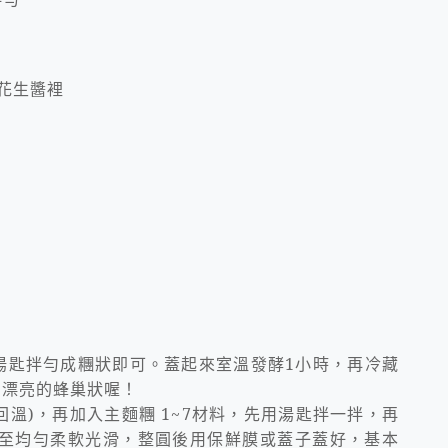
花生醬裡
湯匙拌勻成糰狀即可。蓋起來室溫發酵
1
小時，再冷藏
現漂亮的蜂巢狀喔！
回溫
)
，再加入主麵糰
1~7
材料，先用湯匙拌一拌，再
至均勻柔軟光滑，整圓後用保鮮膜或蓋子蓋好，基本