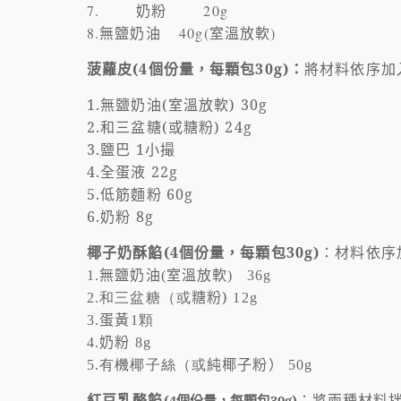
7.
奶粉
20g
8.
無鹽奶油
40g(
)
室溫放軟
菠蘿皮
(4
個份量，每顆包
30g)
：
將材料依序加
1.
無鹽奶油
(
室溫放軟
) 30g
2.
和三盆糖
(
或糖粉
) 24g
3.
鹽巴
1
小撮
4.
全蛋液
22g
5.
低筋麵粉
60g
6.
奶粉
8g
椰子奶酥餡
(4
個份量，每顆包
30g)
：材料依序
無鹽奶油
室溫放軟
1.
(
) 36g
糖粉)
2.和三盆糖（或
12g
蛋黃
3.
1
顆
奶粉
4.
8g
純椰子粉）
5.有機椰子絲（或
50g
：將兩種材料
(
4
個份量，每顆包
30g)
紅豆乳酪餡