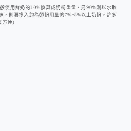
一般使用鮮奶的
10%
換算成奶粉重量，另
90%
則以水取
許多
味，則要摻入約為麵粉用量的
7%~8%
以上奶粉。
又方便
)