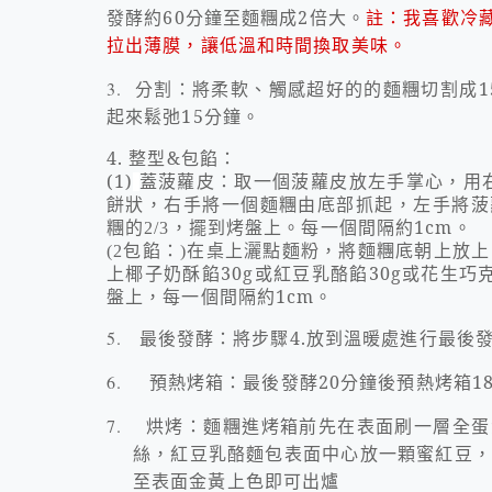
發酵約
60
分鐘至麵糰成
2
倍大。
註：我喜歡冷
拉出薄膜，讓低溫和時間換取美味。
3.
分割：將柔軟、觸感超好的的麵糰切割成
1
起來鬆弛
15
分鐘。
4.
整型
&
包餡：
(1)
蓋菠蘿皮：取一個菠蘿皮放左手掌心，用
餅狀，右手將一個麵糰由底部抓起，左手將菠
糰的
，擺到烤盤上。
每一個間隔約
1cm
。
2/3
包餡：
在桌上灑點麵粉，將麵糰底朝上放上
(2
)
上椰子奶酥餡
30g
或紅豆乳酪餡
30g
或花生巧
盤上，
每一個間隔約
1cm
。
5.
最後發酵：將步驟
4.
放到溫暖處進行最後
6.
預熱烤箱：最後發酵
20
分鐘後預熱烤箱
1
7.
烘烤：麵糰進烤箱前先在表面刷一層全蛋
絲，紅豆乳酪麵包表面中心放一顆蜜紅豆
至表面金黃上色即可出爐