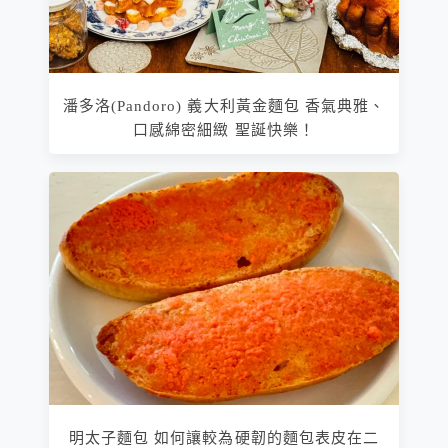
潘多洛(Pandoro) 義大利黃金麵包 香氣典雅、
口感綿密細緻 聖誕快樂！
明太子麵包 如何讓較為硬韌的麵包表皮在二