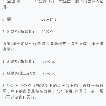
5.
液 35公克（
全蛋
打一顆雞蛋，剩下的留做內餡
)
用
6.
1/2t+1/4t
鹽
7.
無鹽奶油
(
軟化
) 20
公克
內餡
(椰子
奶酥～這是減油減糖配方，清爽不膩，椰子味
濃厚
)
：
1.
無鹽奶油
(
軟化
) 90公克
2.
純糖粉或二砂糖
30公克
3.
全蛋液45公克（麵糰剩下的蛋液若不夠，再打一顆雞
蛋，剩下的留著最後裝飾用；也可使用3顆蛋黃，剩下蛋
白可以做杏仁瓦片）