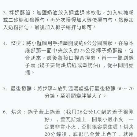
3.
拌奶酥餡：無鹽奶油放入鋼盆退冰軟化，加入純糖粉
或二砂糖和鹽攪勻，再分次慢慢加入雞蛋攪勻勻，然後加
入奶粉拌勻，最後加入椰子絲拌勻即可。
4.
整型：將小麵糰用手指壓開成約9公分圓餅狀，在原本
底部那一面中央放入約25公克椰子奶酥餡，包
合起來，最後將接口捏合捏緊，再一一擺到鍋
子裏
(鍋子要
鋪烘焙紙或塗奶油
) ，從中間開始
擺
。
5.
最後發酵：將步驟
4.
放到溫暖處進行最後發酵
60～70
分鐘，至明顯變胖變大了。
6. 烘烤：鍋子蓋上鍋蓋（我用26公分LC鍋的蓋子很剛
好），置瓦斯爐上
，開最小最小火，一
定要非常小火，否則很容易焦喔！烘烤
20分鐘後，底部已金黃上色了，就用