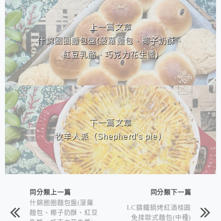
相連文章
上一篇文章
什錦圈圈麵包盤(菠蘿麵包、椰子奶酥、
紅豆乳酪、巧克力花生醬)
下一篇文章
牧羊人派（Shepherd's pie）
同分類上一篇
同分類下一篇
什錦圈圈麵包盤(菠蘿
LC鑄鐵鍋烤紅酒桂圓
麵包、椰子奶酥、紅豆
免揉歐式麵包(中種)