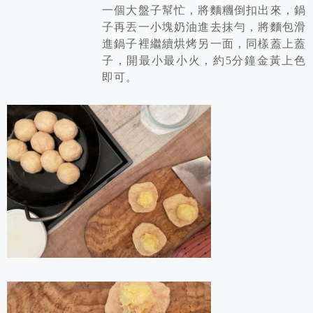
一個大盤子幫忙，將麵糰倒扣出來，鍋
子再丟一小塊奶油進去抹勻，將麵包滑
進鍋子裡繼續烘烤另一面，同樣蓋上蓋
子，開最小最小火，約5分鐘金黃上色
即可。