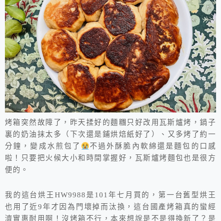
烤箱
突然故障了，昨天揉好的麵糰只好改用瓦斯爐烤，鍋子
裏的奶油抹太多（下次還是鋪烘焙紙好了）、又多烤了約一
分鐘，變成水煎包了
不過外酥脆內軟綿還是麵包的口感
啦！只要把火候大小和時間掌握好，瓦斯爐烤麵包也是很方
便的。
我的這台烘王HW9988是101年七月買的，第一台舊型烘王
也用了近9年才因為門壞掉而汰換，這台國產烤箱真的蠻經
濟實惠耐用啊！沒烤箱不行，本來想說是不是得換新了？是