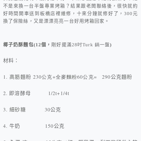
不是來換一台半盤專業烤箱？結果跟老闆聯絡後，很快就約
好時間開車送到板橋店裡維修，十來分鐘就修好了，300元
換了保險絲，又是漂漂亮亮一台好用烤箱回家。
椰子奶酥麵包
(12
個，
剛好擺滿
28吋Turk 鍋
一盤
)
材料：
1.
230公克+全麥麵粉60公克= 290
高筋麵粉
公克麵粉
2.
1/2t+1/4t
即溶酵母
3.
30
細砂糖
公克
4.
150
牛奶
公克