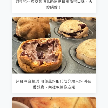
肉桂捲～香草奶油乳酪黑糖蜂蜜核桃口味，美
妙絕倫！
烤紅豆麻糬球 用蓮藕粉取代部分糯米粉 外皮
香酥脆、內裡軟綿像麻糬