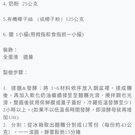
4.
奶粉
25公克
5.有機椰子絲 （或椰子粉）125公克
6.
鹽
1
小撮
(
用拇指和食指抓一小撮
)
裝飾：
全蛋液
適量
製做步驟：
&
1.
揉麵
發酵：將
1~6
材料依序放入鋼盆裡，揉成糰
後，再加入軟化奶油繼續揉至至麵糰光滑、攪拌鋼也光
滑，整圓後就用保鮮膜或蓋子蓋好，冷藏低溫發酵至少
1
2
小時以上。
(
如果不以低溫長時間發酵，即溶酵母就再增
1/4t
加
)
2.
分割
：從冰箱取出麵糰分割成12等份（每份約43公
克），一一滾圓，靜置鬆弛15分鐘