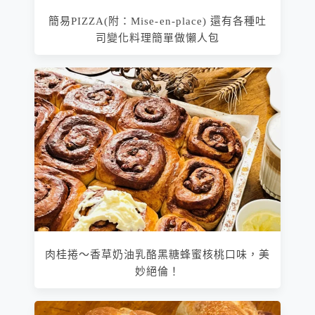
簡易PIZZA(附：Mise-en-place) 還有各種吐
司變化料理簡單做懶人包
肉桂捲～香草奶油乳酪黑糖蜂蜜核桃口味，美
妙絕倫！