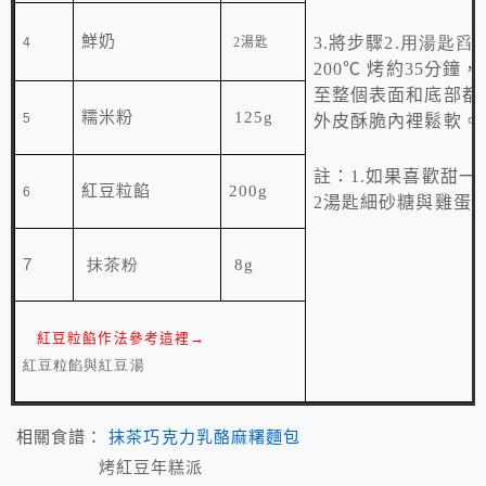
鮮奶
3.
將步驟
2.用湯匙舀
4
2湯匙
200
℃
烤約35分鐘，
至整個表面和底部都
糯米粉
125g
5
外皮酥脆內裡鬆軟。
註：1.如果喜歡甜一
紅豆粒餡
200g
6
2湯匙細砂糖與雞蛋
7
抹茶粉
8g
紅豆粒餡作法參考這裡→
紅豆粒餡與紅豆湯
相關食譜：
抹茶巧克力乳酪麻糬麵包
烤紅豆年糕派