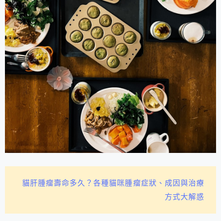
貓肝腫瘤壽命多久？各種貓咪腫瘤症狀、成因與治療
方式大解惑