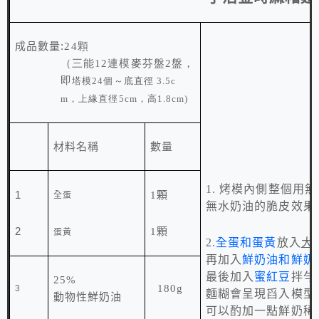
:
成品數量
24顆
（三能12連模麥芬盤2盤，
即
塔模
24
個
～
底
直徑
3.5c
m
，上緣直徑
5cm
，高
1.8cm)
材料名稱
數量
1.
烤模內側整個用無
1
1
顆
全蛋
無水奶油的脆皮效果
2
1顆
蛋黃
2.
全蛋和蛋黃
放入
大
再加入
鮮奶油和鮮奶
最後加入
蜜紅豆
拌勻
25%
180g
3
麵糊會呈現舀入模型
動物性鮮奶油
可以酌加一點鮮奶稀