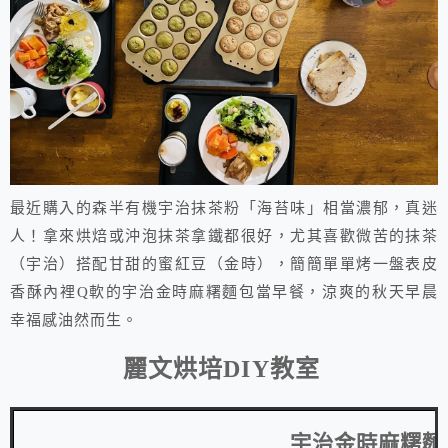
最近購入的森半有機宇治抹茶粉「海苔味」相當濃郁，真迷
人！拿來烘焙或沖泡抹茶拿鐵都很好，尤其喜歡微苦的抹茶
（宇治）搭配甘甜的蜜紅豆（金時），簡簡單單烤一盤表皮
香酥內裡Q軟的宇治金時麻糬麵包當早餐，涼爽的秋天早晨
幸福感油然而生。
麗文烘培
DIY
教室
宇治金時麻糬麵