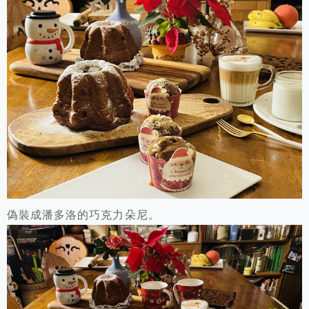
偽裝成潘多洛的巧克力朵尼。