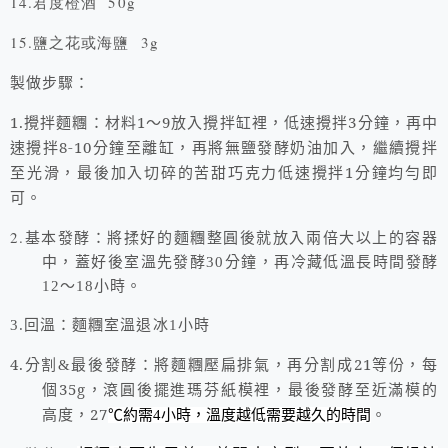
14.
君度橙酒
50g
15.鹽之花或海鹽 3g
製做步驟：
1.攪拌麵糰：材料1～9放入攪拌缸裡，低速攪拌3分鐘，再中
速攪拌8-10分鐘至離缸，再將無鹽發酵奶油加入，繼續攪拌
至光滑，最後加入切碎的苦甜巧克力低速攪拌1分鐘均勻即
可。
2.基本
發酵：將揉好的麵糰整圓後就放入兩倍大以上的容器
中，蓋好後室溫先發酵30分鐘，再冷藏低溫長時間發酵
12～18小時。
3.回溫：麵糰室溫退冰1小時
4.分割
最後發酵：將麵糰壓扁排氣，再分割成21等份，每
&
個35g，滾圓後擺進瑪芬紙模裡，最後發酵至近滿模的
高度，27
。
℃約需4小時，溫度越低需要越久的時間