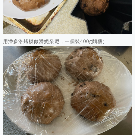
用潘多洛烤模做潘妮朵尼，一個裝400g麵糰）