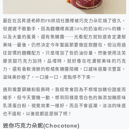
最近在呂昇達老師的FB烘焙社團裡被巧克力朵尼燒了很久，
但遲遲不敢動手，因為麵糰裡高達50%的奶油和20%的糖，
以及大量的蛋黃，還有焦糖醬⋯⋯光看配方就知道肯定濃郁
美味⋯最後，仍然決定今年聖誕節要做這款麵包，但沿用過
往習慣的麵糰配方，只是增加了些奶油份量，然後使用法芙
娜苦甜巧克力加持，品嚐時，就好像在吃濃郁美味的巧克
力，還有香軟滑腴的柑橘焦糖醬陪襯，口感味道層次豐富，
滋味美妙極了，一口接一口，差點停不下來⋯
遇到需要篩糖粉裝飾時，我經常會因為不想增加糖份甜度而
縮手，但今天靈機一動，想到同樣是雪白色的無添加糖原味
乳清蛋白粉，視覺效果一樣好，而且不會返潮，淡淡的味道
也不違和，以後就都這麼辦了吧！
迷你巧克力朵妮
(Chocotone)