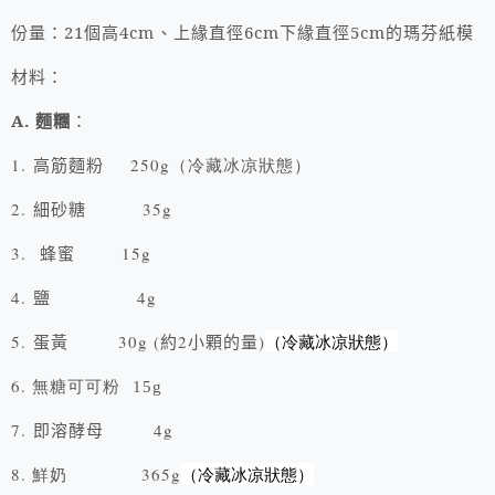
份量：
21
個高4
cm
、上緣直徑6cm下緣直徑5cm的瑪芬紙模
材料：
A.
麵糰
：
1.
高筋麵粉
250g（冷藏冰凉狀態）
2.
細砂糖
35g
3.
蜂蜜
15g
4.
鹽
4g
5.
蛋黃
30g (
約
2
小顆的量
)
（冷藏冰凉狀態）
6.
無糖可可粉 15g
7.
即溶酵母
4g
8.
365g
（冷藏冰凉狀態）
鮮奶