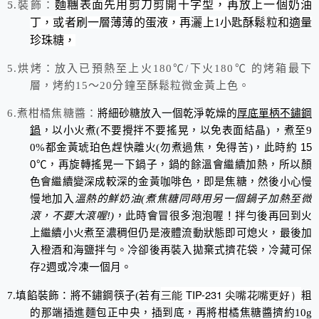
5.裝飾：
麵糰表面先用剪刀剪開十字型，再放上一個奶油
丁，或者刷一層薄薄的蛋液，再灑上1小匙酥鬆粒和適量
珍珠糖，
5.烘烤：放入已預熱至上火
180
℃
/
下火180℃ 的烤箱最下
層，烤約15～20分鐘至酥鬆粒微金黃上色。
6.煮柑橘焦糖醬：
將
細砂糖
放入一個乾淨乾燥的
厚底單柄不鏽鋼
鍋
，以小火煮
(
不要攪拌不要搖晃，以免表面結晶
)
，煮至
9
0%
都金黃琥珀色趕快離火
(
勿煮過焦，免得苦
)
，此時約
15
0℃，
再旋轉搖晃一下鍋子，鍋的餘溫會繼續加熱，所以顏
色會繼續變深成較深的金黃咖啡色，即是焦糖，然後小心慢
慢地加入
溫熱的
鮮奶油(煮焦糖同時用另一個鍋子加熱至微
滾，不要大滾喔!)
，此時會冒很多泡泡喔！拌勻後再
回到火
上繼續小火煮至濃稠但仍是液體流動狀態
即可熄火，最後加
入橙酒和海鹽拌勻
。冷卻後再裝入拋棄式擠花袋，冷藏可保
存2週或冷凍一個月。
三能 TIP-231 尖嘴花嘴更好）
7.填餡裝飾：將不鏽鋼筷子(若有
粗
的那端插進麵包正中央，插到底，再將柑橘焦糖醬擠約10g