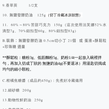
9.香草莢 1/2支
10.
無鹽發酵奶油
125g
（切丁冷藏冰凉狀態）
11.
60%～80%苦甜巧克力 150g（這次使用法芙娜52%水
滴型7g、70%鈕扣型60g、80%鈕扣型83g)
B.裝飾：無鹽發酵奶油 0.5cm切小丁 21個 或 蛋液+酥鬆粒
+珍珠糖 適量
**酥鬆粒：糖粉3g、低筋麵粉5g、奶粉1/4t一起放入碗裡拌
勻，再加入切成丁狀的 無鹽奶油4g(不要退冰）用湯匙切搗成
均勻的細小顆粒。
C.柑橘焦糖醬（成品約450g)：先煮好冷藏備用
12.細砂糖 200g
13.動物性鮮奶油 250g