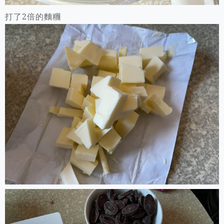
打了2倍的麵糰