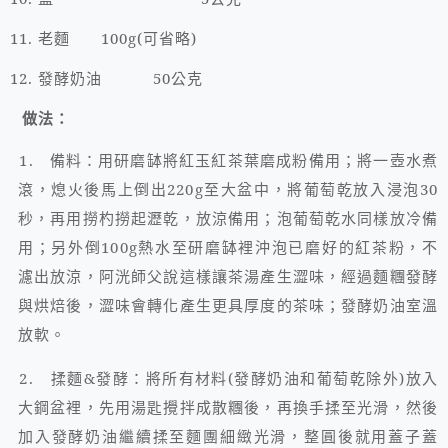
11.
老麵
100g(
可省略
)
12.
發酵奶油
50
公克
做法：
1.
備料：用研磨缽將紅玉紅茶葉磨成粉備用；將一壺水煮
滾，熄火後馬上倒出
220g
至大盆中，將葡萄乾放入浸泡
30
秒，再用撈杓撈起瀝乾，放涼備用；泡葡萄乾水同樣放冷備
用；另外倒
100g
熱水至研磨缽裡沖泡已磨好的紅茶粉，不
濾出放涼，阿洸師父說這樣讓茶湯產生澀味，經過麵糰發酵
與烘焙後，澀味會轉化產生更具厚度的茶味；發酵奶油室溫
放軟。
2.
揉麵
&
發酵：將所有材料
(
發酵奶油和葡萄乾除外
)
放入
大鋼盆裡，先用湯匙攪拌成散糰後，再換手揉至光滑，然後
加入發酵奶油繼續揉至麵團細緻光滑，整圓後就用蓋子蓋