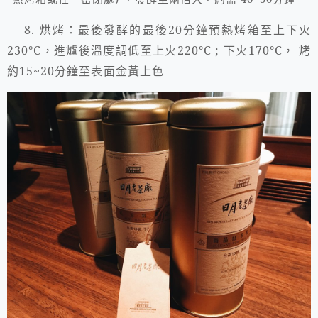
8.
烘烤：最後發酵的最後
20
分鐘預熱烤箱至上下火
230
°
C
，進爐後溫度調低至上火
220
°
C ;
下火
170
°
C
，
烤
約
15~20
分鐘至表面金黃上色