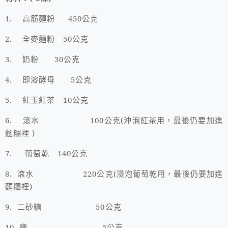
1.
高筋麵粉
450
公克
2.
全麥麵粉
50
公克
3.
奶粉
30
公克
4.
即溶酵母
5
公克
5.
紅玉紅茶
10
公克
6.
滾水
100
公克
(
沖泡紅茶用，最後仍要加進
麵糰裡
)
7.
葡萄乾
140
公克
8.
滾水
220
公克
(
浸泡葡萄乾用，最後仍要加進
麵糰裡
)
9.
二砂糖
50
公克
10.
鹽
5
公克