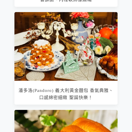
潘多洛(Pandoro) 義大利黃金麵包 香氣典雅、
口感綿密細緻 聖誕快樂！