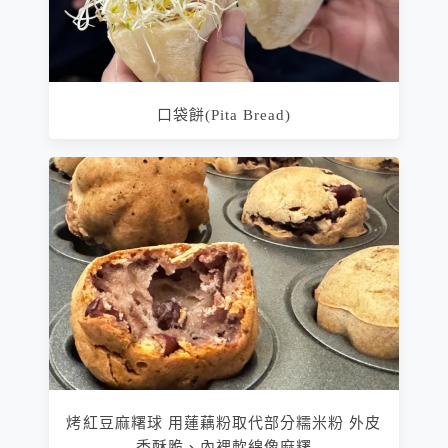
口袋餅(Pita Bread)
烤紅豆麻糬球 用蓮藕粉取代部分糯米粉 外皮
香酥脆、內裡軟綿像麻糬