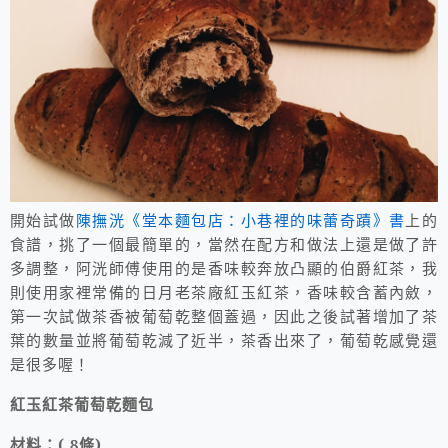
開始試做
陳撫洸《堂本麵包店：小巷裡的味蕾奇蹟》書
上的
食譜，挑了一個最簡單的，當然在配方和做法上還是做了許
多調整，阿洸師傅使用的是香味較奔放凸顯的伯爵紅茶，我
則使用家裡常備的日月老茶廠紅玉紅茶，香味較含蓄內斂，
第一次試做茶香被葡萄乾整個蓋過，因此之後試著增加了茶
葉的數量並將葡萄乾減了近半，茶香出來了，葡萄乾感覺還
是很多喔！
紅玉紅茶葡萄乾麵包
材料：
( 8
條
)