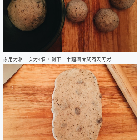
家用烤箱一次烤4個，剩下一半麵糰冷藏隔天再烤