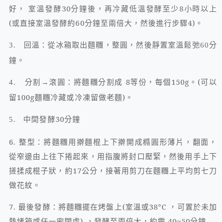
好， 室溫發酵
30
分鐘後，再冷藏低溫發酵至少
8
小時以上
(
或直接室溫發酵約
60
分鐘至兩倍大，然後進行步驟
4)
。
回溫：從冰箱取出麵糰，整圓，然後靜置室溫鬆弛
分
3.
60
鐘。
分割→滾圓：將麵糰分割成
8
等份，每個
150g
。
(
可以
4.
留
100g
麵糰冷藏或冷凍留做老麵
)
。
中間發酵
30
分鐘
5.
6.
整型：將麵糰用擀麵棍上下擀開成橢圓形薄片，翻面，
從窄邊由上往下捲起來，用指腹將封口壓緊，然後用手上下
搓揉成棍子狀，約
17
公分，接著用剪刀在麵糰上平均剪七刀
做花紋。
7.
最後發酵：將麵糰擺在烤盤上
(
室溫或
38
°
C
，可置於未加
熱烤箱或任一密閉處
)
，發酵至兩倍大，約需
40~50
分鐘