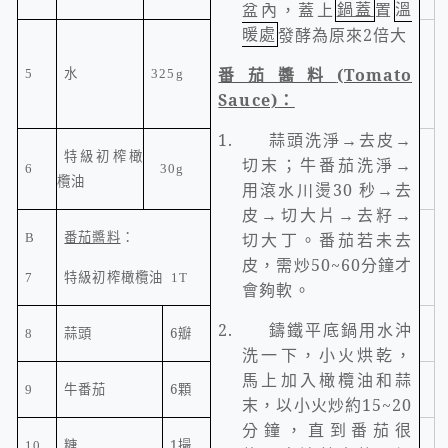
盆內，蓋上
鍋蓋
置
溫
暖處
發酵為原來
2
倍大
番茄醬料
(Tomato
5
水
325g
Sauce)
：
1.
蒜頭洗淨→去皮→
特級初榨橄
切末；牛番茄洗淨→
6
30g
欖油
用滾水川燙
30
秒→去
皮→切大片→去籽→
番茄醬料
：
切大丁。番茄若未去
B
皮，需炒
50~60
分鐘才
7
特級初榨橄欖油
1T
會夠軟。
2.
鑄鐵平底鍋用水沖
6
瓣
8
蒜頭
洗一下，小火烘乾，
馬上加入橄欖油和蒜
6
顆
9
牛番茄
末，以小火炒約
15~20
分鐘，直到番茄很
1
撮
10
糖