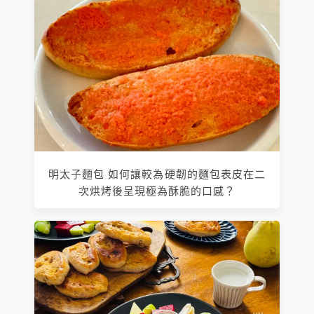
明太子麵包 如何讓較為硬韌的麵包表皮在二
次烘烤後呈現極為酥脆的口感？