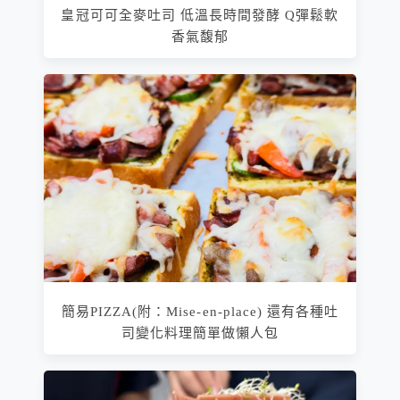
皇冠可可全麥吐司 低溫長時間發酵 Q彈鬆軟
香氣馥郁
簡易PIZZA(附：Mise-en-place) 還有各種吐
司變化料理簡單做懶人包