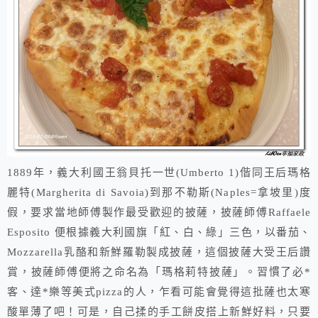
1889年，義大利國王翁貝托一世(Umberto 1)偕同王后瑪格
麗特(Margherita di Savoia)到那不勒斯(Naples=拿坡里)度
假，要求當地師傅製作最受歡迎的披薩，披薩師傅Raffaele
Esposito 便根據義大利國旗「紅、白、綠」三色，以番茄、
Mozzarella乳酪和新鮮羅勒製成披薩，這個披薩大受王后讚
賞，披薩師傅便將之命名為「瑪格莉特披薩」。習慣了必*
客、達*樂等美式pizza的人，乍看可能會覺得這批薩也太寒
酸單薄了吧！可是，自己揉的手工餅皮搭上新鮮好料，只要