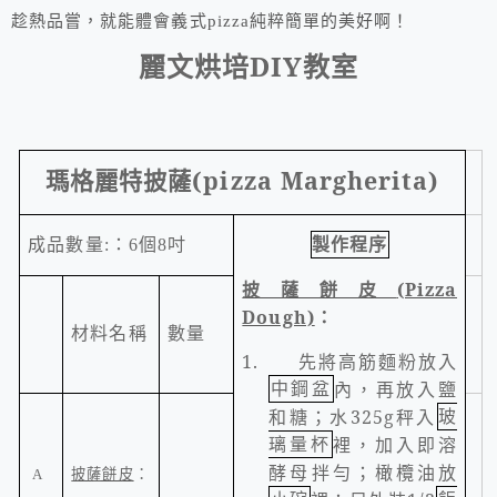
趁熱品嘗，就能體會義式pizza純粹簡單的美好啊！
麗文烘培
DIY
教室
瑪格麗特披薩
(pizza Margherita)
製作程序
成品數量
:
：
6
個
8
吋
披薩餅皮
(Pizza
Dough)
：
材料名稱
數量
1.
先將高筋麵粉放入
中鋼盆
內，再放入鹽
和糖；水
325g
秤入
玻
璃量杯
裡，加入即溶
酵母拌勻；橄欖油放
披薩餅皮
：
A