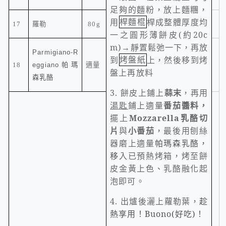
足夠的麵粉，放上麵糰，
用
桿麵棍
桿成整體厚度均
17
羅勒
80g
一之圓形薄餅皮
(
約
20c
m)
→靜置鬆弛一下，再放
Parmigiano-R
到
烤盤紙
上，然後移到烤
帕瑪
18
eggiano
適量
盤上再放料
森乳酪
3.
餅皮上鋪上
蒜末
，再用
湯匙
鋪上適量
番茄醬料，
擺上
Mozzarella
乳酪切
片
與
小番茄
，最後
用刨絲
器磨上適量
帕瑪森乳酪，
移
入已預熱烤箱，烤至餅
皮金黃上色、乳酪融化起
泡即可。
4.
出爐後灑上蘿勒葉，
趁
熱享用！Buono(好吃)！