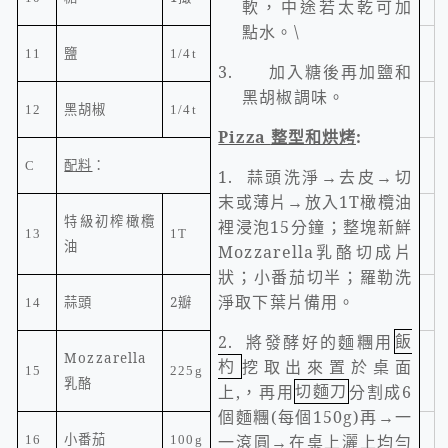
軟，中途若太乾可加
點水。
\
11
鹽
1/4t
3.
加入糖後再加鹽和
黑胡椒調味。
12
黑胡椒
1/4t
Pizza
整型和烘烤
:
配料
：
C
1.
蒜頭洗淨→去皮→切
末或薄片→放入
1T
橄欖油
特級初榨橄欖
裡浸泡
15
分鐘；整塊新鮮
13
1T
油
Mozzarella
乳酪切成片
狀；小番茄切半；羅勒洗
淨取下葉片備用。
2
瓣
14
蒜頭
2.
將發酵好的麵糰用
飯
Mozzarella
杓
挖取出來置於桌面
15
225g
乳酪
上
,
，再用
切麵刀
分割成
6
個麵糰
(
每個
150g)
再→一
一滾圓→在桌上灑上均勻
16
小番茄
100g