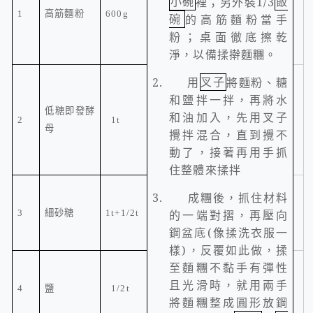
小碗
裡；另外裝
1/3
飯
1
高筋麵粉
600g
碗
的高筋麵粉當手
粉；桌面徹底擦乾
淨，以備揉擀麵糰。
2.
用
叉子
將麵粉、糖
和鹽拌一拌，再將水
低糖即發酵
和油加入，先用叉子
2
1t
母
攪拌混合，直到攪不
動了，接著再用手抓
住整體來揉拌
3.
成糰後，抓住材料
3
細砂糖
1t+1/2t
的一端對摺，再壓向
鋼盆底
(
像揉洗衣服一
樣
)
，反覆如此做，揉
至麵糰不黏手有彈性
且光滑時，就用兩手
4
鹽
1/2t
將麵糰整成圓形放鋼