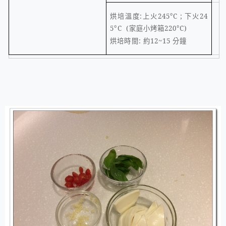
烘培溫度
:
上火
245
°
C ;
下火
24
5
°
C (
家庭小烤箱
220
°
C)
烘培時間
:
約
12~15
分鐘