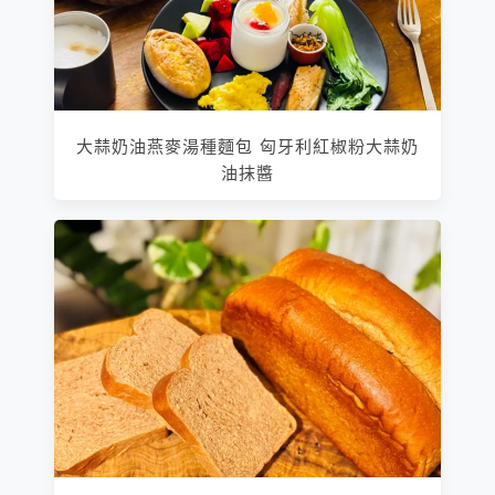
大蒜奶油燕麥湯種麵包 匈牙利紅椒粉大蒜奶
油抹醬