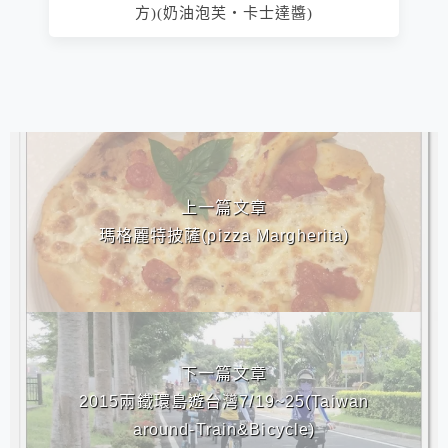
方)(奶油泡芙‧卡士達醬)
相連文章
上一篇文章
瑪格麗特披薩(pizza Margherita)
下一篇文章
2015兩鐵環島遊台灣7/19~25(Taiwan
around-Train&Bicycle)