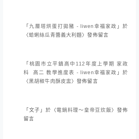
「
九層塔烘蛋打拋豬 - liwen幸福家政
」於
〈
蛤蜊絲瓜青醬義大利麵
〉發佈留言
「
桃園市立平鎮高中112年度上學期 家政
科 高二 教學進度表 - liwen幸福家政
」於
〈
黑胡椒牛肉酥皮盅
〉發佈留言
「
文子
」於〈
電鍋料理～皇帝豆炊飯
〉發佈
留言