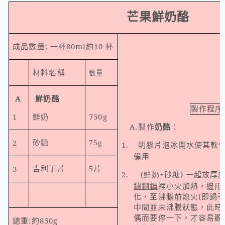
芒果鮮奶酪
成品數量
:
一杯
80ml
約
10
杯
材料名稱
數量
A
鮮奶酪
製作程序
1
鮮奶
750g
A.
製作
奶酪
：
2
砂糖
75g
1.
明膠片泡冰開水使其軟
備用
3
吉利丁片
5片
2.
(鮮奶
+
砂糖
)
一起放
厚
鏽鋼鍋
裡小火加熱，邊用
化，至沸騰前熄火
(
即鍋
中間並未沸騰狀態，此時
偶而要停一下，才容易觀
總重
:
約
850g