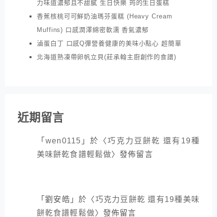
力味道濃郁且不甜膩 生日快樂 筠的生日蛋糕
香蕉核桃可可鮮奶油瑪芬蛋糕 (Heavy Cream
Muffins) 口感潤澤綿密軟濡 香氣濃郁
滷蛋白丁 口感Q彈營養健康的美味小點心 超簡單
北海道熟凍帶卵帆立貝(莊承翰主廚創作的食譜)
近期留言
「
wen0115
」於〈
巧克力豆餅乾 還有19種
美味餅乾食譜輕鬆做
〉發佈留言
「
劉安皓
」於〈
巧克力豆餅乾 還有19種美味
餅乾食譜輕鬆做
〉發佈留言