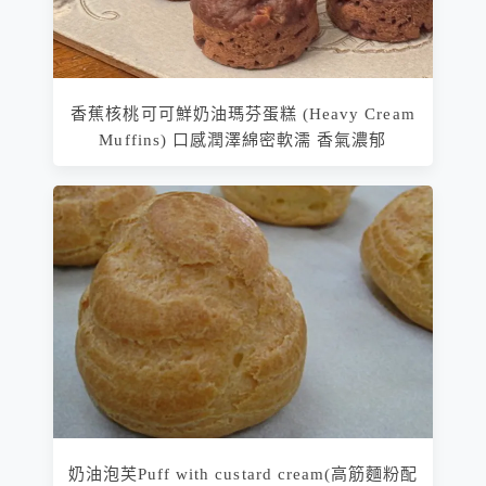
香蕉核桃可可鮮奶油瑪芬蛋糕 (Heavy Cream
Muffins) 口感潤澤綿密軟濡 香氣濃郁
奶油泡芙Puff with custard cream(高筋麵粉配