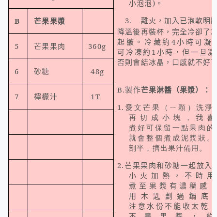
小泡泡
)
。
3.
離火，加入已泡軟明
B
芒果果漿
降溫後再裝杯，完全冷卻了
起皺。冷藏約
4
小時可凝
5
芒果果肉
360g
可冷凍約
1
小時，但一旦凝
否則會結冰晶，口感就不好
6
砂糖
48g
B.
製作
芒果淋醬（果漿）：
7
檸檬汁
1T
1.愛文芒果（ㄧ顆）洗
再切成小塊，我喜
煮好可保留一點果肉的
就會整個煮成泥漿狀。
剖半，擠出果汁備用。
2.芒果果肉和砂糖一起放入
小火加熱，不時
煮至果漿有濃稠感，
用木匙劃過鍋底
注意水份不能收太乾，
不是果醬，約