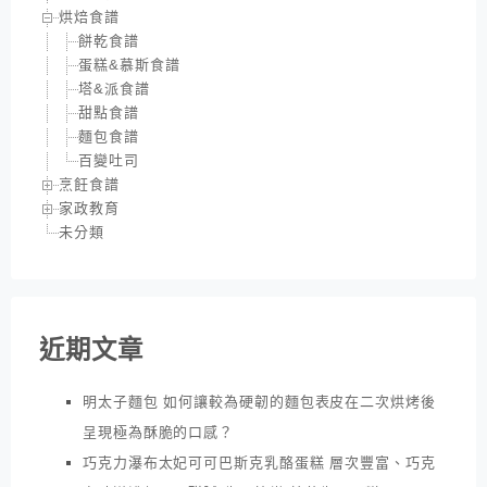
烘焙食譜
餅乾食譜
蛋糕&慕斯食譜
塔&派食譜
甜點食譜
麵包食譜
百變吐司
烹飪食譜
家政教育
未分類
近期文章
明太子麵包 如何讓較為硬韌的麵包表皮在二次烘烤後
呈現極為酥脆的口感？
巧克力瀑布太妃可可巴斯克乳酪蛋糕 層次豐富、巧克