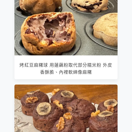
烤紅豆麻糬球 用蓮藕粉取代部分糯米粉 外皮
香酥脆、內裡軟綿像麻糬