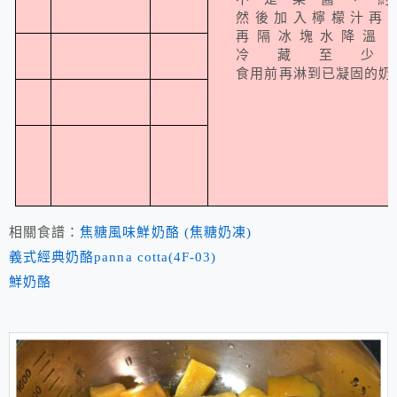
然後加入檸檬汁再
再隔冰塊水降溫，
冷藏至
食用前再淋到已凝固的奶
相關食譜：
焦糖風味鮮奶酪 (焦糖奶凍)
義式經典奶酪panna cotta(4F-03)
鮮奶酪