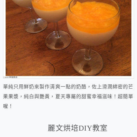
單純只用鮮奶來製作清爽一點的奶酪，佐上滑潤綿密的芒
果果漿，純白與艷黃，夏天專屬的甜蜜幸福滋味！超簡單
喔！
麗文烘培
DIY
教室