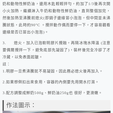
奶和動物性鮮奶油，邊用木匙輕輕拌勻，約加了1/3後再次開
小火加熱，繼續淋入牛奶和動物性鮮奶油，直到整個加完，
然後加熱至沸騰前熄火(即鍋子邊緣冒小泡泡，但中間並未沸
騰狀態，此時約90°C 。攪拌動作偶而要停一下，才容易觀看
邊緣是否已冒出小泡泡)。
3. 熄火，加入已泡軟明膠片攪融，再隔冰塊水降溫 (注意
要偶爾攪拌一下，避免底部先凝固了)，裝杯後完全冷卻了才
冷藏，以免表面起皺。
註：
1.明膠一旦煮沸騰就不易凝固，因此務必熄火後再加入。
2.如果想倒扣出來食用，容器的內側要先用開水打濕。
3.配方調整成鮮奶500g、鮮奶油250g也 很好，更滑嫩。
作法圖示：