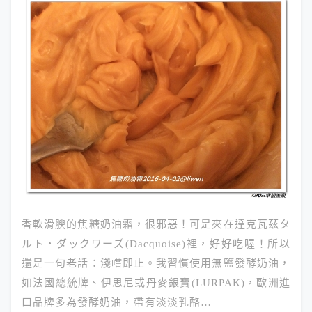
香軟滑腴的焦糖奶油霜，很邪惡！可是夾在達克瓦茲タ
ルト・ダックワーズ(Dacquoise)裡，好好吃喔！所以
還是一句老話：淺嚐即止。我習慣使用無鹽發酵奶油，
如法國總統牌、伊思尼或丹麥銀寶(LURPAK)，歐洲進
口品牌多為發酵奶油，帶有淡淡乳酪…