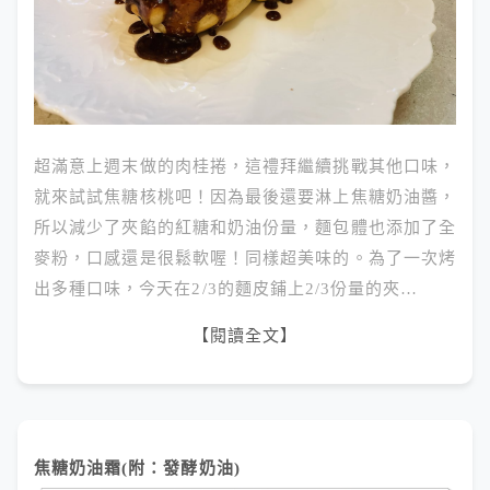
超滿意上週末做的肉桂捲，這禮拜繼續挑戰其他口味，
就來試試焦糖核桃吧！因為最後還要淋上焦糖奶油醬，
所以減少了夾餡的紅糖和奶油份量，麵包體也添加了全
麥粉，口感還是很鬆軟喔！同樣超美味的。為了一次烤
出多種口味，今天在2/3的麵皮鋪上2/3份量的夾…
【閱讀全文】
焦糖奶油霜(附：發酵奶油)