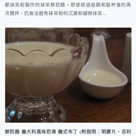
都抹茶粉製作的抹茶鮮奶酪，即使經過過篩和裝杯後的再
次攪拌，仍無法避免抹茶粉的沉澱和細微抹茶…
鮮奶酪 義大利風味奶凍 義式布丁 (附說明：明膠片、吉利