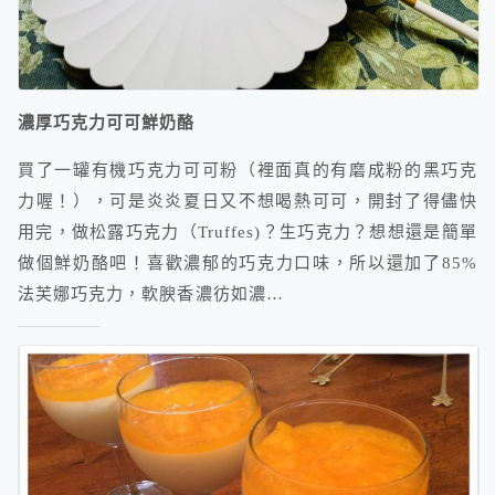
濃厚巧克力可可鮮奶酪
買了一罐有機巧克力可可粉（裡面真的有磨成粉的黑巧克
力喔！），可是炎炎夏日又不想喝熱可可，開封了得儘快
用完，做松露巧克力（Truffes)？生巧克力？想想還是簡單
做個鮮奶酪吧！喜歡濃郁的巧克力口味，所以還加了85%
法芙娜巧克力，軟腴香濃彷如濃…