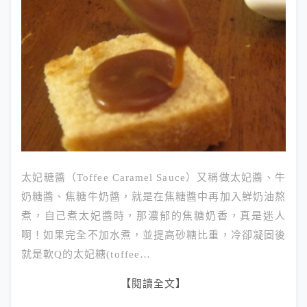
太妃糖醬（Toffee Caramel Sauce）又稱做太妃醬、牛
奶糖醬、焦糖牛奶醬，就是在焦糖醬中再加入鮮奶油熬
煮，自己煮太妃醬時，那濃郁的焦糖奶香，真是迷人
啊！如果完全不加水煮，並提高砂糖比重，冷卻凝固後
就是軟Q的太妃糖(toffee…
【閱讀全文】