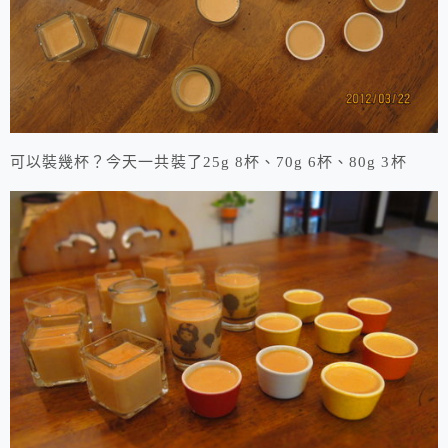
可以裝幾杯？今天一共裝了25g 8杯、70g 6杯、80g 3杯