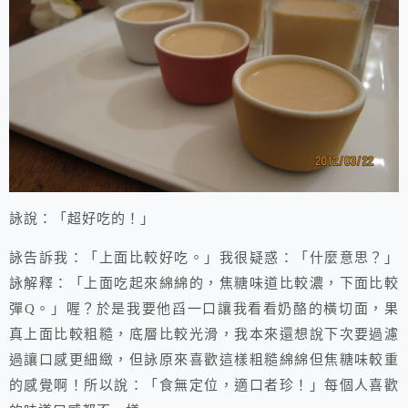
詠說：「超好吃的！」
詠告訴我：「上面比較好吃。」我很疑惑：「什麼意思？」
詠解釋：「上面吃起來綿綿的，焦糖味道比較濃，下面比較
彈Q。」喔？於是我要他舀一口讓我看看奶酪的橫切面，果
真上面比較粗糙，底層比較光滑，我本來還想說下次要過濾
過讓口感更細緻，但詠原來喜歡這樣粗糙綿綿但焦糖味較重
的感覺啊！所以說：「食無定位，適口者珍！」每個人喜歡