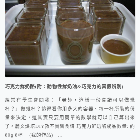
巧克力鮮奶酪(附：動物性鮮奶油&巧克力的真假辨別)
經常有學生會問我：「老師，這樣一份食譜可以做幾
杯？」做幾杯？這得看你用多大的容器、每一杯所裝的份
量來決定，這其實只要用簡單的數學就可以自己算出來
了。麗文烘培DIY教室實習食譜 巧克力鮮奶酪成品數量: 約
80g 8杯 (我的作品) …