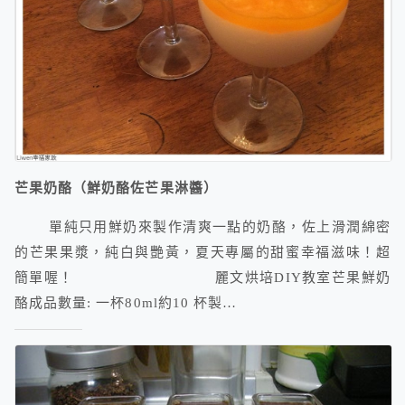
芒果奶酪（鮮奶酪佐芒果淋醬）
單純只用鮮奶來製作清爽一點的奶酪，佐上滑潤綿密
的芒果果漿，純白與艷黃，夏天專屬的甜蜜幸福滋味！超
簡單喔！ 麗文烘培DIY教室芒果鮮奶
酪成品數量: 一杯80ml約10 杯製…