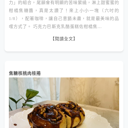
力」的組合，尾韻會有明顯的苦味縈繞，淋上甜蜜蜜的
柑橘焦糖醬，真是太讚了！來上小小一塊（六吋的
1/8），配著咖啡，讓自己意猶未盡，就是最美味的品
嚐方式了。 巧克力巴斯克乳酪蛋糕佐柑橘焦…
【閱讀全文】
焦糖核桃肉桂捲