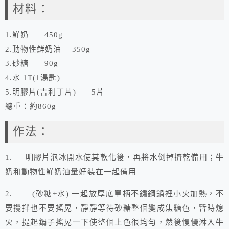
材料：
1.鮮奶 450g
2.動物性鮮奶油 350g
3.砂糖 90g
4.水 1T(1湯匙)
5.明膠片(吉利丁片) 5片
總重：約860g
作法：
1. 明膠片泡冰開水使其軟化後，再將水倒掉擠乾備用；牛
奶和動物性鮮奶油量好裝在一起備用
2. (砂糖+水) 一起放厚底單柄不鏽鋼鍋裡小火加熱，不
要攪拌也不要搖晃，靜靜等待砂糖整個變成焦糖色，暫時熄
火，提起鍋子搖晃一下使整個上色很均勻，然後慢慢淋入牛