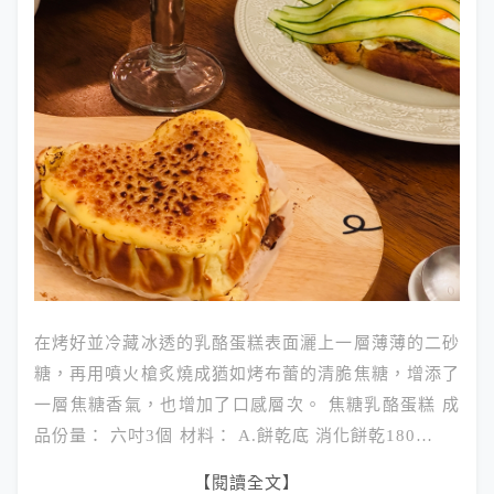
在烤好並冷藏冰透的乳酪蛋糕表面灑上一層薄薄的二砂
糖，再用噴火槍炙燒成猶如烤布蕾的清脆焦糖，增添了
一層焦糖香氣，也增加了口感層次。 焦糖乳酪蛋糕 成
品份量： 六吋3個 材料： A.餅乾底 消化餅乾180…
【閱讀全文】