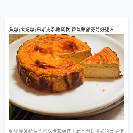
焦糖(太妃糖)巴斯克乳酪蛋糕 香氣馥郁芬芳好迷人
動物性鮮奶油不可以冷凍保存，而且開封後必須盡快使