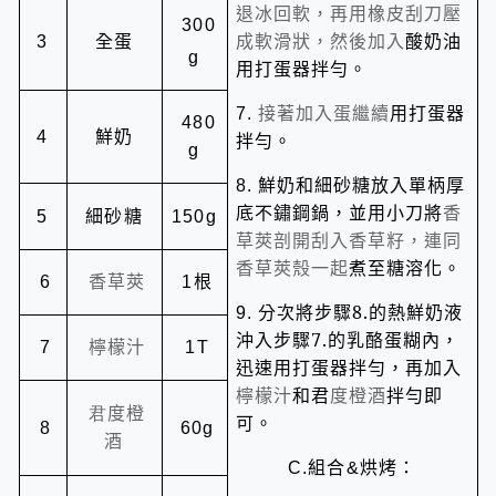
退冰回軟，再用橡皮刮刀壓
300
全蛋
成軟滑狀，然後加入
酸奶油
3
g
用打蛋器拌勻。
接著加入蛋繼續
用打蛋器
7.
480
鮮奶
4
拌勻。
g
鮮奶和細砂糖放入單柄厚
8.
底不鏽鋼鍋，並用小刀將
香
細砂糖
5
150g
草莢剖開刮入香草籽，連同
香草莢殼一起
煮至糖溶化。
香草莢
根
6
1
分次將步驟
8.
的熱鮮奶液
9.
沖入步驟
7.
的乳酪蛋糊內，
檸檬汁
7
1T
迅速用打蛋器拌勻，再加入
檸檬汁
和君
度橙酒
拌勻即
君
度橙
可。
8
60g
酒
組合
烘烤：
C.
&