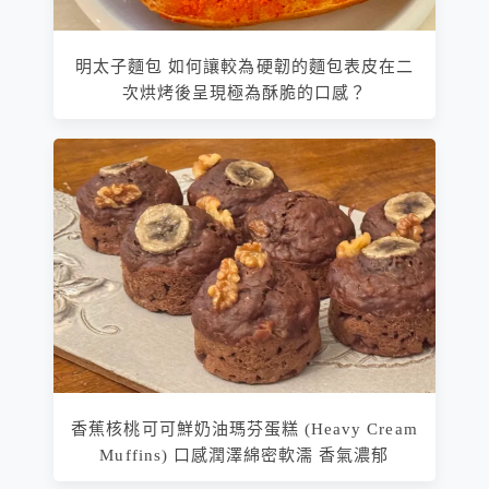
明太子麵包 如何讓較為硬韌的麵包表皮在二
次烘烤後呈現極為酥脆的口感？
香蕉核桃可可鮮奶油瑪芬蛋糕 (Heavy Cream
Muffins) 口感潤澤綿密軟濡 香氣濃郁