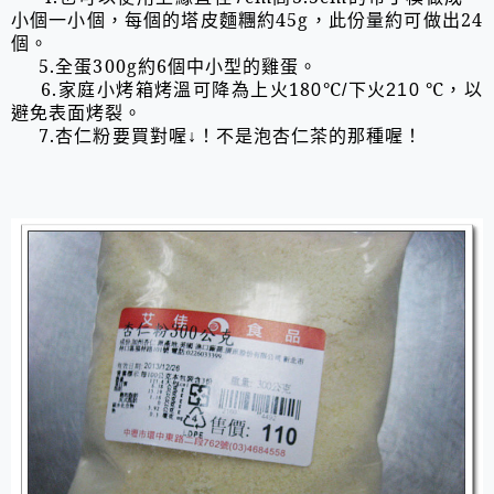
小個一小個，每個的塔皮麵糰約45g，此份量約可做出24
個。
5.全蛋300g約6個中小型的雞蛋。
6.家庭小烤箱烤溫可降為上火18
℃
下火
℃，以
0
/
210
避免表面烤裂。
7.杏仁粉要買對喔↓！不是泡杏仁茶的那種喔！