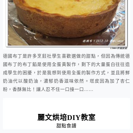
德國布丁是許多烹飪社學生喜歡選做的甜點，但因為傳統德
國布丁的布丁餡是使用全蛋黃製作，剩下的大量蛋白往往造
成學生的困擾，於是我想到使用全蛋的製作方式，並且將鮮
奶油代以酸奶油，濃郁奶香滋味依然。塔皮因為加了杏仁
粉，香酥無比！讓人忍不住一口接一口……
麗文烘培
DIY
教室
甜點食譜