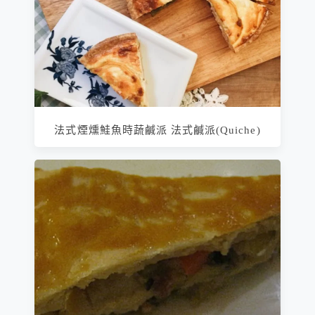
法式煙燻鮭魚時蔬鹹派 法式鹹派(Quiche)