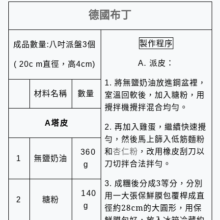
德國布丁
製作程序
成品數量
八吋派盤
個
:
3
派皮：
直徑，高
A.
( 20c m
4cm)
將無鹽奶油放進鋼盆裡，
1.
材料名稱
數量
室溫回軟後，加入糖粉，用
攪拌機攪拌混合均勻。
塔
皮
A
再加入雞蛋，繼續快速攪
2.
勻，然後馬上篩入低筋麵粉
和
杏仁粉
，改用橡皮刮刀以
360
無鹽奶油
1
刀切拌合法拌勻。
g
成糰後分成
3
等分，分別
3.
140
用一大張保鮮膜包覆桿成直
糖粉
2
g
徑約
28cm
的大圓形，用保
鮮膜包好，放入冰箱冷藏約