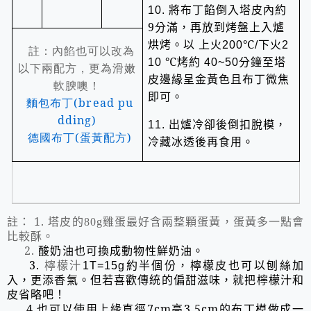
將布丁餡倒入塔皮內約
10.
9
分滿，再放到烤盤上入爐
烘烤。以
上火
℃
下火
200
/
2
註：內餡也可以改為
℃烤約
分鐘至塔
10
40~50
以下兩配方，更為滑嫩
皮邊緣呈金黃色且布丁微焦
軟腴噢！
即可。
麵包布丁(bread pu
dding)
出爐冷卻後倒扣脫模，
11.
德國布丁(蛋黃配方)
冷藏冰透後再食用。
註：
1.
塔皮的
雞蛋最好含兩整顆
蛋黃，蛋黃多一點會
80g
比較酥。
2.
酸奶油也可換成動物性鮮奶油。
3.
檸檬汁
約半個份，檸檬皮也可以刨絲加
1T=15g
入，更添香氣。但若喜歡傳統的偏甜滋味，就把檸檬汁和
皮省略吧！
4.也可以使用上緣直徑7cm高3.5cm的布丁模做成一