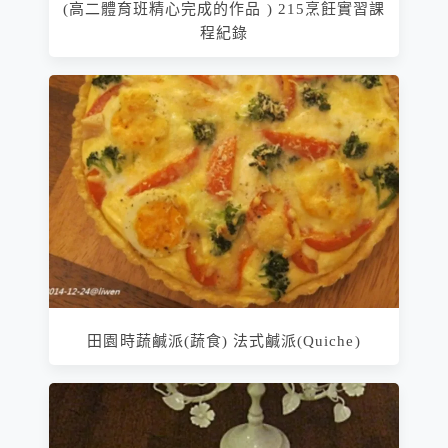
(高二體育班精心完成的作品 ) 215烹飪實習課
程紀錄
田園時蔬鹹派(蔬食) 法式鹹派(Quiche)