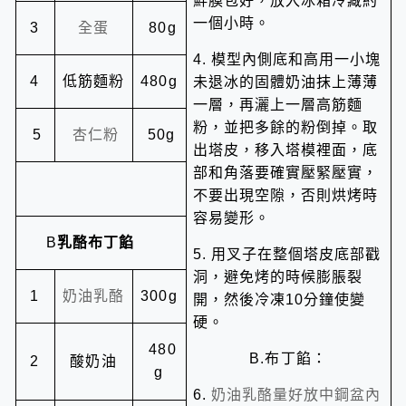
一個小時。
全蛋
3
80g
模型內側底和高用一小塊
4.
低筋麵粉
未退冰的固體奶油抹上薄薄
4
480g
一層，再灑上一層高筋麵
粉，並把多餘的粉倒掉。取
杏仁粉
5
50g
出塔皮，移入塔模裡面，底
部和角落要確實壓緊壓實，
不要出現空隙，否則烘烤時
容易變形。
乳酪
布丁餡
B
用叉子在整個塔皮底部戳
5.
洞，避免烤的時候膨脹裂
奶油乳酪
1
300g
開，然後冷凍
分鐘使變
10
硬。
480
布丁餡：
酸奶油
B.
2
g
奶油乳酪量好放中鋼盆內
6.