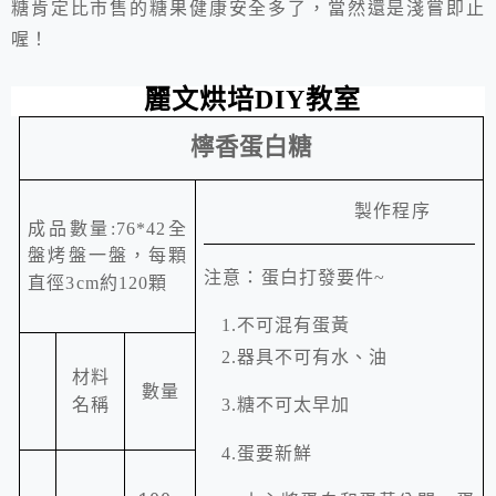
糖肯定比市售的糖果健康安全多了，當然還是淺嘗即止
喔！
麗文烘培
DIY
教室
檸香蛋白糖
製作程序
成品數量
:76*42
全
盤烤盤一盤，每顆
注意：蛋白打發要件
~
直徑
3cm
約
120
顆
1.
不可混有蛋黃
2.
器具不可有水、油
材料
數量
3.
糖不可太早加
名稱
4.
蛋要新鮮