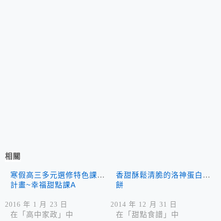
相關
寒假高三多元選修特色課程
香甜酥鬆清脆的洛神蛋白糖
計畫~幸福甜點課A
餅
2016 年 1 月 23 日
2014 年 12 月 31 日
在「高中家政」中
在「甜點食譜」中