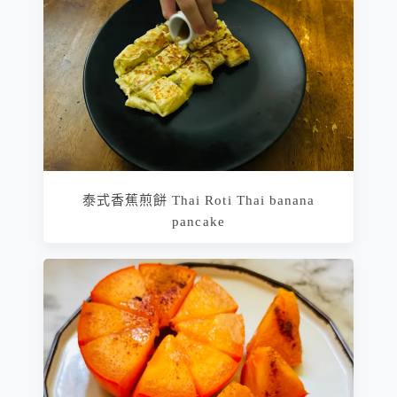
泰式香蕉煎餅 Thai Roti Thai banana
pancake