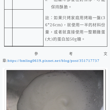
保持酥脆。
註：如果只烤家庭用烤箱一盤
(3
6*26cm)
，就使用一半的材料份
量，或者就直接使用一整顆雞蛋
(
大
)
的蛋白加
50g
糖。
參考文
章:
https://hmling0619.pixnet.net/blog/post/351717737