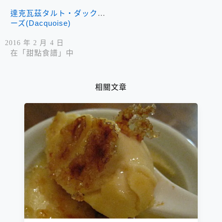
達克瓦茲タルト・ダックワ
ーズ(Dacquoise)
2016 年 2 月 4 日
在「甜點食譜」中
相關文章