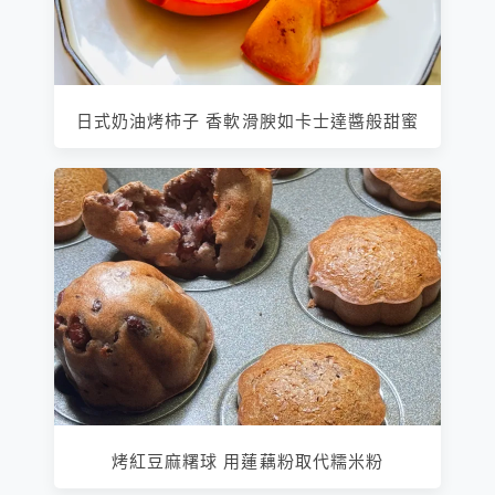
日式奶油烤柿子 香軟滑腴如卡士達醬般甜蜜
烤紅豆麻糬球 用蓮藕粉取代糯米粉