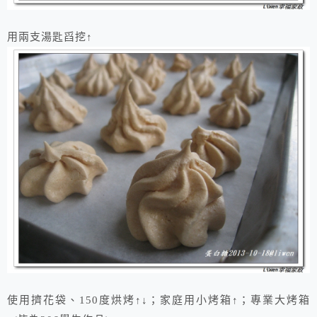
用兩支湯匙舀挖↑
使用擠花袋、150度烘烤↑↓；家庭用小烤箱↑；專業大烤箱