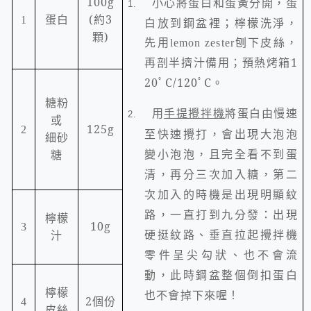
100g
小心將蛋白和蛋黃分開，蛋
1.
蛋白
(
約
3
1
白放到鋼盆裡；檸檬洗淨，
顆
)
先用
lemon zester
刨下皮絲，
1
再剖半擠汁備用；預熱烤箱
20
ﾟ
C/120
ﾟ
C
。
糖粉
用
手提攪拌機
將蛋白由慢速
2.
或
125g
2
至快速攪打，會出現大泡泡
細砂
變小泡泡，且完全看不到蛋
糖
清，再分三次加入糖，第二
次加入的時機是出現明顯紋
路，一直打到九分發：出現
檸檬
10g
3
硬挺紋路、垂直拉起攪拌機
汁
零件呈尖勾狀、也不會流
動，此時鋼盆整個倒扣蛋白
檸檬
也不會掉下來喔！
2
個份
4
皮絲