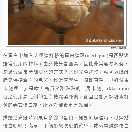
在蛋白中加入大量糖打發的蛋白糖霜
(meringue)
是西點烘
焙常使用的材料，由於糖分含量高，因此非常容易褐變，
透過低溫長時間烘烤的方式將水份完全烤乾，就可以既酥
脆又保持雪白的色澤。經常有學生一嚐即直呼：「好像馬
卡龍喔！」是喽！高貴又甜滋滋的「馬卡龍」
(Macaron)
就是使用高比例的蛋白糖霜製作的，而且是加入熱糖水打
發的義式蛋白霜，所以冷卻後更有光澤。
烘焙或烹飪時如果有多餘的蛋白不知如何處理時，就烤點
蛋白糖吧！滿足一下偶爾想吃糖的慾望，成分單純的蛋白