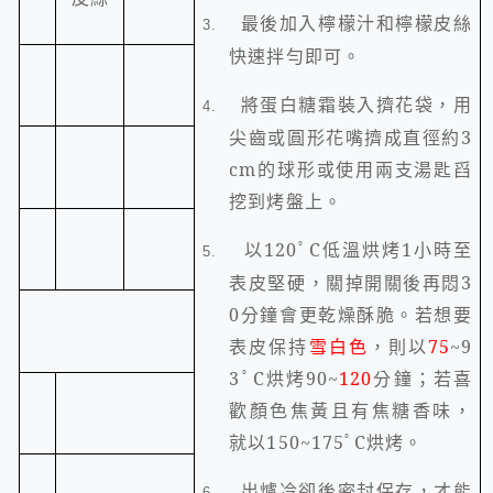
最後加入檸檬汁和檸檬皮絲
3.
快速拌勻即可。
將蛋白糖霜裝入擠花袋，用
4.
尖齒或圓形花嘴擠成直徑約
3
cm
的球形或使用兩支湯匙舀
挖到烤盤上。
以
120
ﾟ
C
低溫烘烤
1
小時至
5.
表皮堅硬，關掉開關後再悶
3
0
分鐘會更乾燥酥脆。若想要
表皮保持
雪白色
，則以
75
~
9
3
ﾟ
C
烘烤90~
120
分鐘；若喜
歡顏色焦黃且有焦糖香味，
就以
150~175
ﾟ
C
烘烤。
出爐冷卻後密封保存，才能
6.