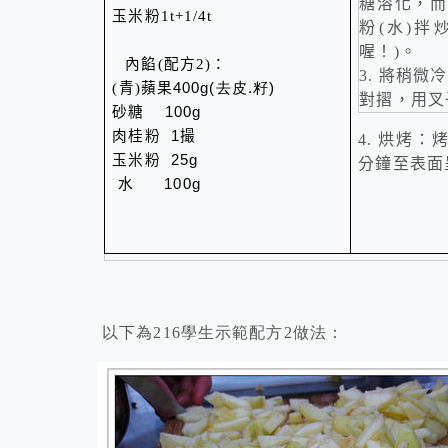
糖溶化，而
玉米粉
1t+1/4t
粉
(
水
)
拌
喔！
)
。
內餡
(
配方
2)
：
3.
將稍微冷
(
青
)
蘋果
400g(去皮.籽)
對摺，用叉
砂糖
100g
肉桂粉
1
撮
4.
烘烤：
玉米粉
25g
分鐘至表面
水
100g
以下為216學生示範配方2做法：