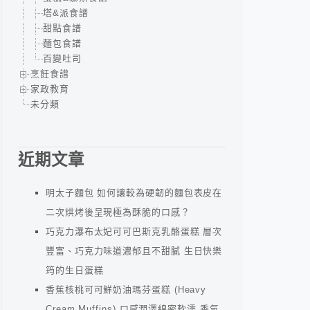
塔&派食譜
甜點食譜
麵包食譜
百變吐司
烹飪食譜
家政教育
未分類
近期文章
明太子麵包 如何讓較為硬韌的麵包表皮在
二次烘烤後呈現極為酥脆的口感？
巧克力瀑布太妃可可巴斯克乳酪蛋糕 層次
豐富、巧克力味道濃郁且不甜膩 生日快樂
筠的生日蛋糕
香蕉核桃可可鮮奶油瑪芬蛋糕 (Heavy
Cream Muffins) 口感潤澤綿密軟濡 香氣