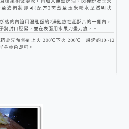
且蘋果稍微變軟，再加入無鹽奶油、肉桂粉及玉米
炒至濃稠狀即可
(
配方
2
需煮至玉米粉水呈透明狀
卻後的內餡用湯匙舀約
2
湯匙放在起酥片的一側內，
子將封口壓緊，並在表面用水果刀畫刀痕，。
烤箱要先預熱到上火
200
℃
下火 200
℃
，
烘烤約10
~12
呈金黃色即可。