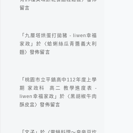
留言
「
九層塔烘蛋打拋豬 - liwen幸福
家政
」於〈
蛤蜊絲瓜青醬義大利
麵
〉發佈留言
「
桃園市立平鎮高中112年度上學
期 家政科 高二 教學進度表 -
liwen幸福家政
」於〈
黑胡椒牛肉
酥皮盅
〉發佈留言
「
文子
」於〈
電鍋料理～皇帝豆炊