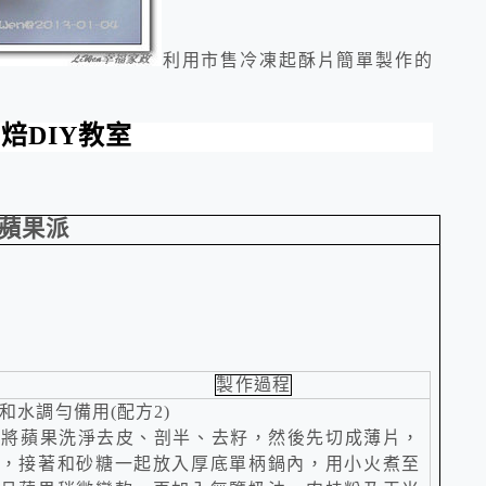
利用市售冷凍起酥片簡單製作的
！
烘焙
DIY
教室
蘋果派
製作過程
和水調勻備用
(
配方
2)
：將蘋果洗淨去皮、剖半、去籽，然後先切成薄片，
，接著和砂糖一起放入厚底單柄鍋內，用小火煮至