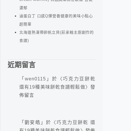
濃郁
滷蛋白丁 口感Q彈營養健康的美味小點心
超簡單
北海道熟凍帶卵帆立貝(莊承翰主廚創作的
食譜)
近期留言
「
wen0115
」於〈
巧克力豆餅乾
還有19種美味餅乾食譜輕鬆做
〉發
佈留言
「
劉安皓
」於〈
巧克力豆餅乾 還
有19種美味餅乾食譜輕鬆做
〉發佈