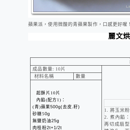
蘋果派，使用微酸的青蘋果製作，口感更好喔
麗文
成品數量
: 10
片
材料名稱
數量
起酥片
10
片
內餡
(
配方
1)
：
(
青
)
蘋果
500g
(
去皮.籽
)
1.
將玉米粉
砂糖
5
0g
2.
煮內餡
無鹽奶油
25g
再切成扇型
肉桂粉
2t+1/2t