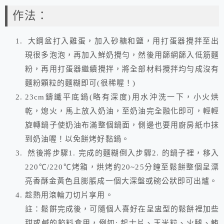
作法：
大鋼盆打入雞蛋，加入砂糖和鹽，用打蛋器攪拌至出
現很多泡泡，再加入鮮奶攪勻，然後用篩網篩入低筋麵
粉，再用打蛋器繼續攪拌，將全部材料攪拌均勻成沒有
麵粉顆粒的麵糊即可(很稀喔！)
23cm鑄鐵平底鍋(略有深度)用水沖洗一下，小火烘
乾，熄火，馬上放入奶油，至奶油完全融化即可，輕輕
旋轉鍋子使奶油布滿整個鍋面，側邊也要用廚房紙巾抹
到奶油喔！以免餅烤好黏鍋。
然後將步驟1. 完成的麵糊倒入步驟2. 的鍋子裡，移入
220℃/220℃烤箱，烘烤約20~25分鐘至鬆餅整個呈漂
亮香酥金黃色且膨脹成一個大深盤或碗公狀即可出爐。
趁熱用滾輪刀切片享用。
註：鬆餠完成後，可隨個人喜好在呈盅型的鬆餅裡加些
甜或鹹的餡料食用，例如: 起士片、玉米粒、火腿、鮪