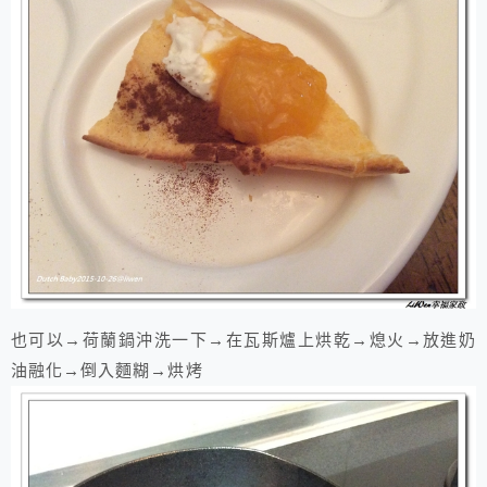
也可以→荷蘭鍋沖洗一下→在瓦斯爐上烘乾→熄火→放進奶
油融化→倒入麵糊→烘烤