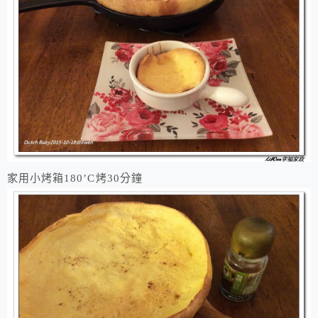
家用小烤箱180’C烤30分鐘