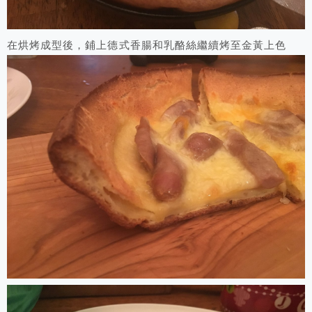
在烘烤成型後，鋪上德式香腸和乳酪絲繼續烤至金黃上色