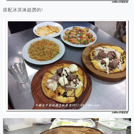
搭配冰淇淋超讚的!