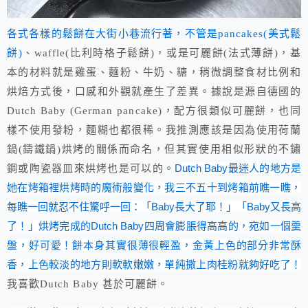
各式各樣的鬆餅在大街小巷流行著，不管是
pancakes(美式鬆
餅)
、waffle(比利時格子鬆餅)，或是可麗餅(法式薄餅)，基
本的材料就是雞蛋、麵粉、牛奶、糖，稍微調整食材比例和
烘焙方式後，口感和外觀就產生了差異。據說是源自德國的
Dutch Baby (German pancake)，配方很類似可麗餅，也同
樣不使用發粉，麵糊也都很稀。我推測應該是因為使用荷蘭
鍋(鑄鐵鍋)烘烤的關係而命名，但其實使用相似形狀的不鏽
Dutch Baby最迷人的地方是
鋼或陶瓷器皿來烘烤也是可以的。
她在烤箱裡烘烤時的魔術般變化，我三不五十到烤箱前瞧一瞧，
每瞧一回就忍不住驚呼一回：「Baby長大了耶！」「Baby又長高
了！」烘烤完成的Dutch Baby四周會膨脹得高高的，宛如一個羹
盤，好可愛！餅本身其實很薄很輕盈，金黃上色的部分非常酥
香，上色較淡的地方則軟軟嫩嫩，單純撒上肉桂粉就夠好吃了！
我喜歡Dutch Baby 甚於可麗餅。