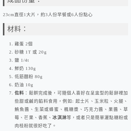
23cm直徑1大片，約3人份早餐或6人份點心
材料：
雞蛋 2個
砂糖 1T 或 20g
鹽 1/4t
鮮奶 130g
低筋麵粉 80g
奶油 10g
佐料
：鬆餠完成後，可隨個人喜好在呈盅型的鬆餅裡加
些甜或鹹的餡料食用，例如: 起士片、玉米粒、火腿、
鮪魚醬、生菜或蜂蜜、楓糖漿、巧克力醬、果醬、草
莓、芒果、香蕉、
冰淇淋
等，或者只是簡單灑點糖粉或
肉桂粉就很好吃了。