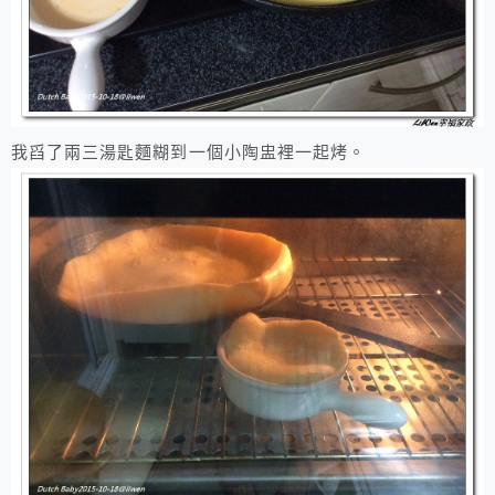
我舀了兩三湯匙麵糊到一個小陶盅裡一起烤。