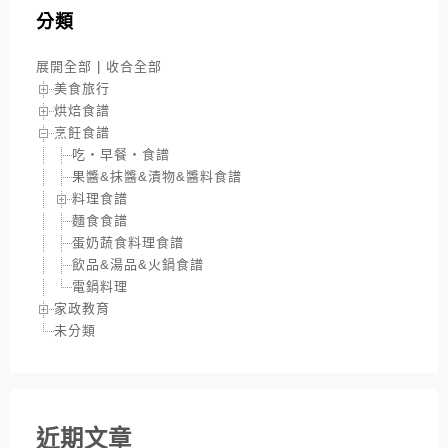
分類
展開全部
|
收合全部
美食旅行
烘焙食譜
烹飪食譜
吃‧早餐‧食譜
果醬&抹醬&漬物&醬料食譜
料理食譜
麵食食譜
蛋奶蔬食料理食譜
飲品&湯品&火鍋食譜
電鍋料理
家政教育
未分類
近期文章