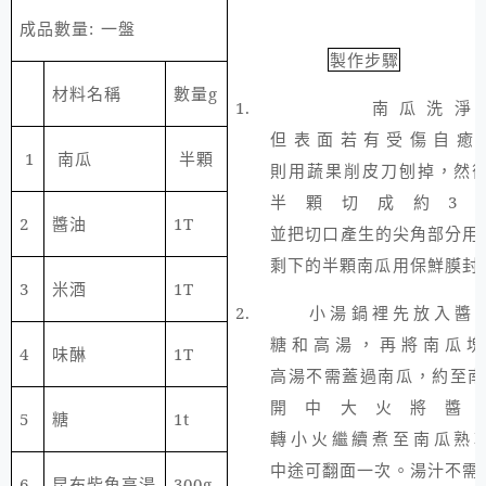
成品數量
:
一盤
製作步驟
材料名稱
數量
g
1.
南瓜洗淨
但表面若有受傷自癒
1
南瓜
半顆
則用蔬果削皮刀刨掉，然
半顆切成約
3
2
醬油
1T
並把切口產生的尖角部分用
剩下的半顆南瓜用保鮮膜封
3
米酒
1T
2.
小湯鍋裡先放入醬
糖和高湯，再將南瓜塊
4
味醂
1T
高湯不需蓋過南瓜，約至南
開中大火將醬
5
糖
1t
轉小火繼續煮至南瓜熟
中途可翻面一次。湯汁不需
6
昆布柴魚高湯
300g