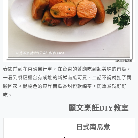
春節前到花東騎自行車，在台東的餐廳吃到超美味的南瓜，
一看到餐廳櫃台有成堆的新鮮南瓜可買，二話不說就扛了兩
顆回來。艷橘色的東昇南瓜香甜鬆軟綿密，簡單煮就好好
吃。
麗文烹飪
DIY
教室
日式南瓜煮