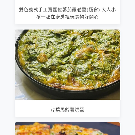
雙色義式手工寬麵佐蕃茄羅勒醬(蔬食) 大人小
孩一起在廚房裡玩食物好開心
芹葉馬鈴薯烘蛋