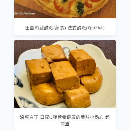
田園時蔬鹹派(蔬食) 法式鹹派(Quiche)
滷蛋白丁 口感Q彈營養健康的美味小點心 超
簡單