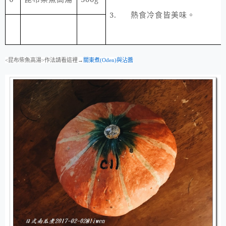
3.
熱食冷食皆美味。
<昆布柴魚高湯>作法請看這裡→
關東煮(Oden)與沾醬