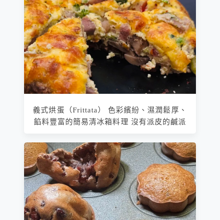
義式烘蛋（Frittata） 色彩繽紛、濕潤鬆厚、
餡料豐富的簡易清冰箱料理 沒有派皮的鹹派