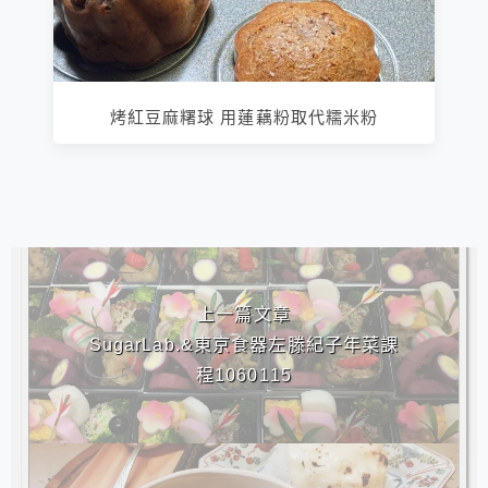
烤紅豆麻糬球 用蓮藕粉取代糯米粉
相連文章
上一篇文章
SugarLab.&東京食器左滕紀子年菜課
程1060115