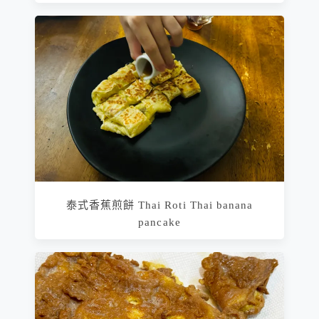
泰式香蕉煎餅 Thai Roti Thai banana
pancake