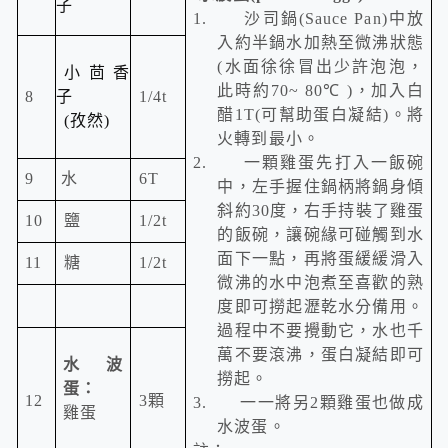
子
1.
沙司鍋
(Sauce Pan)
中放
入約半鍋水加熱至微沸狀態
(
水面徐徐冒出少許泡泡，
小茴香
此時約
70~ 80
℃
)
，加入白
8
子
1/4t
醋
1T(
可幫助蛋白凝結
)
。將
(
孜然
)
火轉到最小。
2.
一顆雞蛋先打入一飯碗
9
水
6T
中，左手握住鍋柄將鍋身傾
斜約
30
度，右手持裝了雞蛋
10
鹽
1/2t
的飯碗，讓碗緣可碰觸到水
面下一點，再將蛋緩緩滑入
11
糖
1/2t
微沸的水中泡煮至喜歡的熟
度即可撈起瀝乾水分備用。
過程中不要攪動它，水也千
萬不要滾沸，蛋白凝結即可
水波
撈起。
蛋：
12
3
顆
3.
一一將另
2
顆雞蛋也做成
雞蛋
水波蛋。