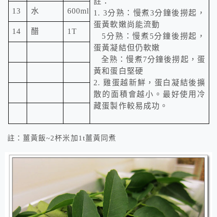
註：
13
水
600ml
1. 3
分熟：慢煮
3
分鐘後撈起，
蛋黃軟嫩尚能流動
14
醋
1T
5
分熟：慢煮
5
分鐘後撈起，
蛋黃凝結但仍軟嫩
全熟：慢煮
7
分鐘後撈起，蛋
黃和蛋白堅硬
2.
雞蛋越新鮮，蛋白凝結後擴
散的面積會越小。最好使用冷
藏蛋製作較易成功。
註：薑黃飯~2杯米加1t薑黃同煮