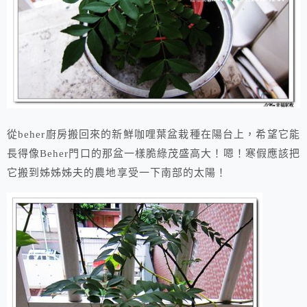
從beher廚房搬回來的新鮮咖哩葉盆栽種在陽台上，希望它能
長得像Beher門口的那盆一樣脆綠茂盛高大！嗯！寒假應該把
它搬到姊姊姊夫的農地享受一下南部的太陽！