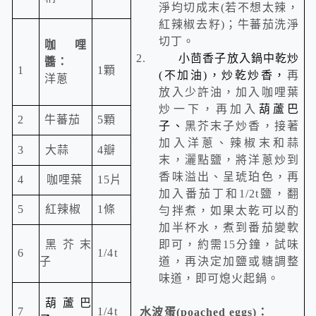
淨均切成末
(
若不想太辣，
紅辣椒去籽
)
；牛蕃茄洗淨
切丁。
咖哩
2.
小茴香子放入鍋中乾炒
醬：
1
1
顆
(
不加油
)
，炒乾炒香，
再
洋蔥
放入少許油，加入咖哩葉
炒一下，再加入
葫蘆巴
2
牛蕃茄
5
顆
子、
黑芥末子炒香，接著
加入洋蔥、辣椒末和蒜
3
大蒜
4
瓣
末，灑點鹽，將洋蔥炒到
香味溢出、呈琥珀色，再
4
咖哩葉
15
片
加入番茄丁和
1/2t
鹽，翻
5
紅辣椒
1
條
勻拌煮，如果太乾可以酌
加半杯水，煮到番茄變軟
黑芥末
即可，約需
15
分鐘，試味
6
1/4t
子
道，再決定加鹽或糖調整
味道，即可熄火起鍋。
葫蘆巴
7
1/4t
水波蛋
(poached eggs)
：