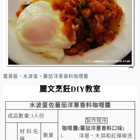
薑黃飯‧水波蛋‧蕃茄洋蔥香料咖哩醬
麗文烹飪
DIY
教室
水波蛋佐蕃茄洋蔥香料咖哩醬
成品數量
:3
人份
製作程序
咖哩醬
(
蕃茄洋蔥香料口味
)
材料名
數量
1.
洋蔥、大蒜和紅辣椒洗
稱