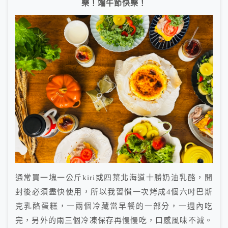
樂！端午節快樂！
通常買一塊一公斤kiri或四葉北海道十勝奶油乳酪，開
封後必須盡快使用，所以我習慣一次烤成4個六吋巴斯
克乳酪蛋糕，一兩個冷藏當早餐的一部分，一週內吃
完，另外的兩三個冷凍保存再慢慢吃，口感風味不減。