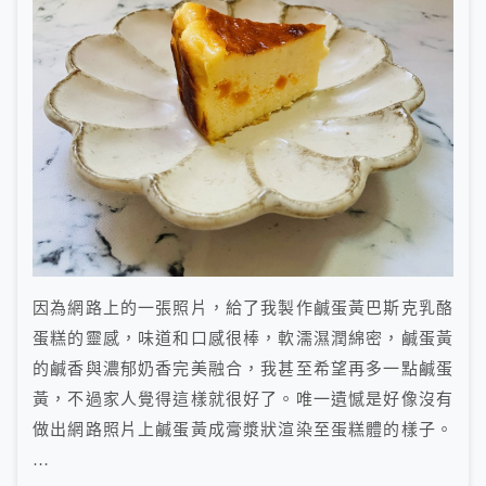
因為網路上的一張照片，給了我製作鹹蛋黃巴斯克乳酪
蛋糕的靈感，味道和口感很棒，軟濡濕潤綿密，鹹蛋黃
的鹹香與濃郁奶香完美融合，我甚至希望再多一點鹹蛋
黃，不過家人覺得這樣就很好了。唯一遺憾是好像沒有
做出網路照片上鹹蛋黃成膏漿狀渲染至蛋糕體的樣子。
…