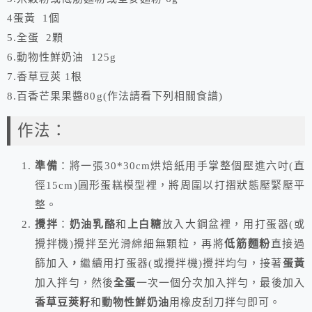
4蛋黃 1個
5.全蛋 2顆
6.動物性鮮奶油 125g
7.香草豆莢 1根
8.百香芒果果醬80g(作法請看下列相關食譜)
作法：
準備
：將一張30*30cm烘焙紙用手掌整個壓進六吋(直
徑15cm)圓形蛋糕模型裡，將周圍以打摺狀態壓緊壓平
整。
攪拌
：
奶油乳酪
和
上白糖
放入大鋼盆裡，用打蛋器(或
攪拌機)攪拌至光滑綿細無顆粒，再將
低筋麵粉
直接過
篩加入
，
繼續用打蛋器(或攪拌機)攪拌均勻，接著
蛋黃
加入拌勻，然後
全蛋
一次一個分次加入拌勻，最後加入
香草豆莢籽
和
動物性鮮奶油
用橡皮刮刀拌勻即可。