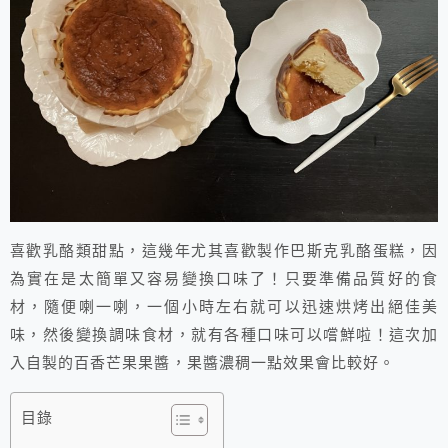
喜歡乳酪類甜點，這幾年尤其喜歡製作巴斯克乳酪蛋糕，因
為實在是太簡單又容易變換口味了！只要準備品質好的食
材，隨便喇一喇，一個小時左右就可以迅速烘烤出絕佳美
味，然後變換調味食材，就有各種口味可以嚐鮮啦！這次加
入自製的百香芒果果醬，果醬濃稠一點效果會比較好。
目錄