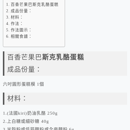
百香芒果巴斯克乳酪蛋糕
成品份量：
材料：
作法：
作法圖示：
相關食譜：
百香芒果巴
斯克乳酪蛋糕
成品份量：
六吋圓形蛋糕模 1個
材料：
1.(法國kiri)奶油乳酪 250g
2.上白糖或細砂糖 40g
3.米穀粉或低筋麵粉或全麥麵粉 6g