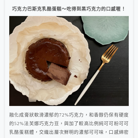
巧克力巴斯克乳酪蛋糕～吃得到黑巧克力的口感喔！
融化成膏狀軟滑濃郁的72%巧克力，和香醇仍保有硬度
的52%法芙娜巧克力豆，與加了較高比例純可可粉可可
乳酪蛋糕體，交織出層次鮮明的濃郁可可味，口感綿密