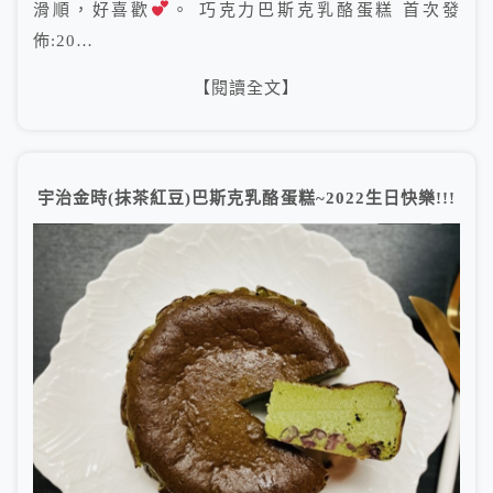
滑順，好喜歡
。 巧克力巴斯克乳酪蛋糕 首次發
佈:20…
【閱讀全文】
宇治金時(抹茶紅豆)巴斯克乳酪蛋糕~2022生日快樂!!!