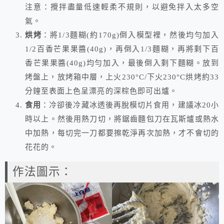
注意：攪拌盡量低速輕柔不規則，以避免拌入太多空
氣。
烘烤
：將1/3麵糊(約170g)倒入模型裡，然後均勻加入
1/2百香芒果果醬(40g)，再倒入1/3麵糊，再將剩下百
香芒果果醬(40g)均勻加入，最後倒入剩下麵糊。放到
烤盤上，放烤箱中層，上火230°C/下火230°C烘烤約33
分鐘至表面上色呈漂亮的深棕色即可出爐。
食用
：冷卻後冷藏冰透後再脫模切片食用，建議冰20小
時以上。然後用熱刀切，將鋸齒麵包刀在瓦斯爐或熱水
中加熱，每切完一刀都要擦乾淨再次加熱，才不會切的
花花的。
作法圖示：