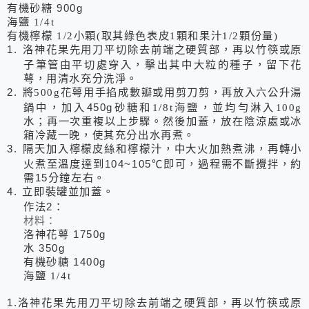
有機砂糖
900g
海鹽
1/4t
有機檸檬 1/2小顆(取其綠色表皮1顆和果汁1/2顆份量)
1.
洛神花果先用刀平切除去前端之硬質部，再以竹筷或原
子筆管由平切處穿入，擊出其中大粒的種子，留下花
萼，用清水充分洗淨。
2.
將
500g
花萼用手掐成數瓣或用剪刀剪，再放入六公升湯
鍋中，加入
450g
砂糖和
1/8t
海鹽，並均勻淋入
100g
水；再一次重複以上步驟。然後加蓋，放在陰涼處或冰
箱冷藏一晚，使其充分出水再煮。
3.
隔天加入檸檬皮絲和檸檬汁，中大火加熱煮沸，再轉小
火煮至溫度達到
104~105
℃即可，過程需不斷攪拌，約
需
15
分鐘左右。
4.
立即裝罐並加蓋。
作法
2
：
材料：
洛神花萼
1750g
水
350g
有機砂糖
1400g
海鹽
1/4t
1.
洛神花果先用刀平切除去前端之硬質部，再以竹筷或原