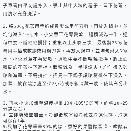
子筆管由平切處穿入，擊出其中大粒的種子，留下花萼，
用清水充分洗淨。
2.
將
500g
花萼用手掐成數瓣或用剪刀剪，再放入鍋中，並
均勻淋入
100g
水，小火煮至花萼變軟，體積減為一半，過
程中要不斷輕輕攪拌；重複以上步驟三次。最後將
250g
花
萼用手掐成數瓣或用剪刀剪，再放入鍋中，並均勻淋入
50g
水，小火煮至花萼變軟，過程中要不斷輕輕攪拌，將上面
較硬的花萼往下翻拌。體積減為一半後熄火，均勻撒入砂
糖和海鹽，不需攪拌，搖晃一下鍋子讓糖稍微往下浸入，
加蓋，放在陰涼處至少2小時或冰箱冷藏一晚，使其充分出
水。
3.
再次小火加熱至溫度達到
104~105
℃即可，約需20~
25
分鐘左右。
立即裝罐並加蓋。冷卻後放冰箱冷藏或冷凍保存。冷凍
4.
可保存1年。
5.只加了花萼重量80%的糖，煮好的果醬酸溜溜，嗜酸者