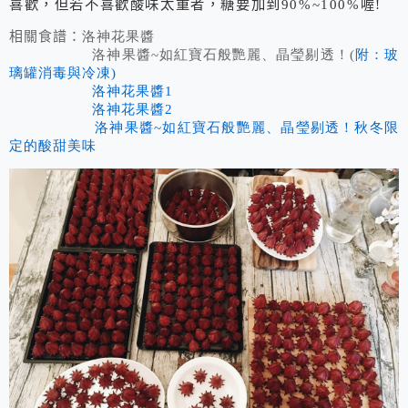
喜歡，但若不喜歡酸味太重者，糖要加到90%~100%喔!
相關食譜：
洛神花果醬
洛神果醬~
如紅寶石般艷麗、晶瑩剔透！(
附：玻
璃罐消毒與冷凍)
洛神花果醬1
洛神花果醬2
洛神果醬~如紅寶石般艷麗、晶瑩剔透！秋冬限
定的酸甜美味