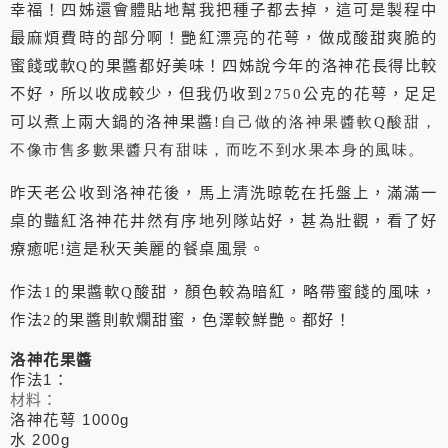
幸福！四姊還會體貼地幫我把種子都去掉，這可是製程中
最麻煩費時的部分啊！艷紅漂亮的花萼，做成酸甜爽脆的
蜜餞或軟
Q
的果醬都好美味！四姊說今年的洛神花長得比較
不好，所以收成較少，但我仍收到
2750
公克的花萼，足足
可以煮上兩大鍋的洛神果醬
!自己做的洛神果醬軟Q酸甜，
不像市售多數果醬只有甜味，而吃不到水果本身的風味。
昨天老公收到洛神花後，馬上清洗晾乾在托盤上，滿滿一
桌的豔紅洛神花井然有序地列隊站好，甚為壯觀，看了好
療癒呢
!
這是秋天美麗的餐桌風景。
作法
1
的果醬軟
Q
酸甜，顏色較為暗紅，略帶蜜餞的風味，
作法
2
的果醬則軟爛甜蜜，色澤較鮮艷。都好！
洛神花果醬
作法
1
：
材料：
洛神花萼
1000g
水
200g