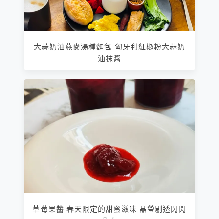
大蒜奶油燕麥湯種麵包 匈牙利紅椒粉大蒜奶
油抹醬
草莓果醬 春天限定的甜蜜滋味 晶瑩剔透閃閃