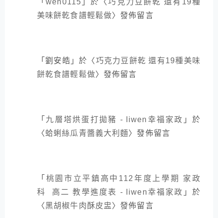
「
wen0115
」於〈
巧克力豆餅乾 還有19種
美味餅乾食譜輕鬆做
〉發佈留言
「
劉安皓
」於〈
巧克力豆餅乾 還有19種美味
餅乾食譜輕鬆做
〉發佈留言
「
九層塔烘蛋打拋豬 - liwen幸福家政
」於
〈
蛤蜊絲瓜青醬義大利麵
〉發佈留言
「
桃園市立平鎮高中112年度上學期 家政
科 高二 教學進度表 - liwen幸福家政
」於
〈
黑胡椒牛肉酥皮盅
〉發佈留言