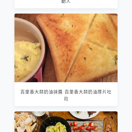
動人
百里香大蒜奶油抹醬 百里香大蒜奶油厚片吐
司