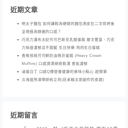
近期文章
明太子麵包 如何讓較為硬韌的麵包表皮在二次烘烤後
呈現極為酥脆的口感？
巧克力瀑布太妃可可巴斯克乳酪蛋糕 層次豐富、巧克
力味道濃郁且不甜膩 生日快樂 筠的生日蛋糕
香蕉核桃可可鮮奶油瑪芬蛋糕 (Heavy Cream
Muffins) 口感潤澤綿密軟濡 香氣濃郁
滷蛋白丁 口感Q彈營養健康的美味小點心 超簡單
北海道熟凍帶卵帆立貝(莊承翰主廚創作的食譜)
近期留言