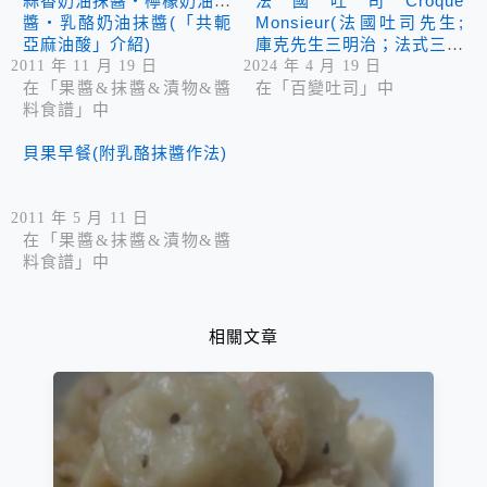
蒜香奶油抹醬‧檸檬奶油抹
法國吐司Croque
醬‧乳酪奶油抹醬(「共軛
Monsieur(法國吐司先生;
亞麻油酸」介紹)
庫克先生三明治；法式三明
治；附白醬做法) 還有16種
2011 年 11 月 19 日
2024 年 4 月 19 日
三明治食譜懶人包可以跟著
在「果醬&抹醬&漬物&醬
在「百變吐司」中
做
料食譜」中
貝果早餐(附乳酪抹醬作法)
2011 年 5 月 11 日
在「果醬&抹醬&漬物&醬
料食譜」中
相關文章