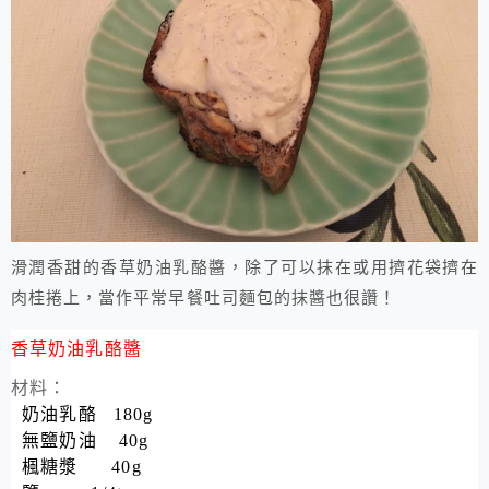
滑潤香甜的香草奶油乳酪醬，除了可以抹在或用擠花袋擠在
肉桂捲上，當作平常早餐吐司麵包的抹醬也很讚
！
香草奶油乳酪醬
材料：
奶油乳酪 180g
無鹽奶油 40g
楓糖漿 40g