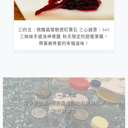
三四五：微酸晶瑩剔透紅寶石 三心誠意：345
三姊妹手感洛神果醬 秋天限定的甜蜜果醬，
帶著被疼愛的幸福滋味！
相連文章
上一篇文章
環保新生活~用廚房裡回收的玻璃瓶罐
取代保鮮盒