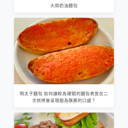
大蒜奶油麵包
明太子麵包 如何讓較為硬韌的麵包表皮在二
次烘烤後呈現極為酥脆的口感？