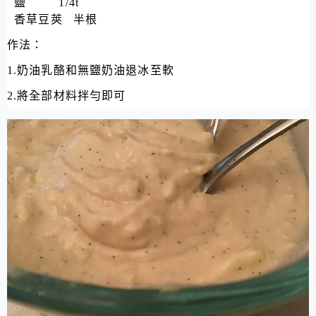
鹽 1/4t
香草豆莢 半根
作法：
1.奶油乳酪和無鹽奶油退冰至軟
2.將全部材料拌勻即可