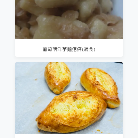
葡萄醋洋芋麵疙瘩(蔬食)