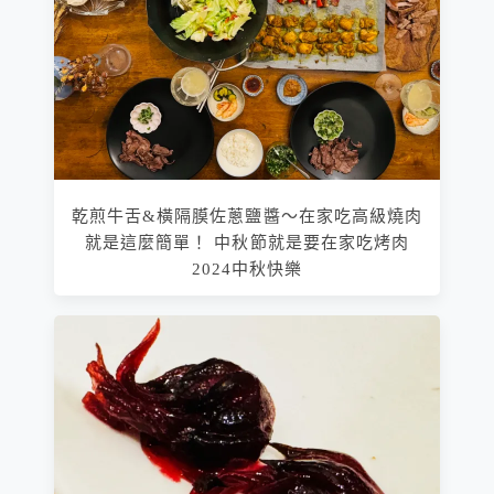
乾煎牛舌&橫隔膜佐蔥鹽醬～在家吃高級燒肉
就是這麼簡單！ 中秋節就是要在家吃烤肉
2024中秋快樂