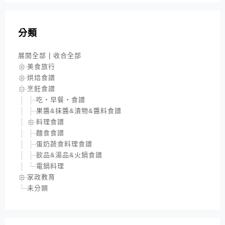
分類
展開全部
|
收合全部
美食旅行
烘焙食譜
烹飪食譜
吃‧早餐‧食譜
果醬&抹醬&漬物&醬料食譜
料理食譜
麵食食譜
蛋奶蔬食料理食譜
飲品&湯品&火鍋食譜
電鍋料理
家政教育
未分類