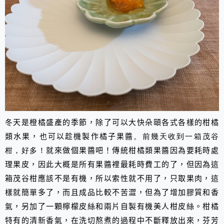
冬天是橙橘盛產的季節，除了可以大快朵頤各式各樣的柑橘
類水果，也可以趁機製作橘子果醬
。前幾天收到一箱茂谷
柑，好多！
就來做個果醬吧！傳統柑橘類果醬因為要耗時處
理果皮，因此大概是所有果醬裡最耗時費工的了，但因為這
箱茂谷柑應該不是有機，所以索性就不用了，只取果肉，這
樣就簡單多了，而且成品比較不苦澀，但為了增加膠質和香
氣，另加了一顆檸檬皮絲和兩片自製有機美人柑皮絲。柑橘
特有的清新香氣，在洗切熬煮的過程中不斷釋放出來，芬芳