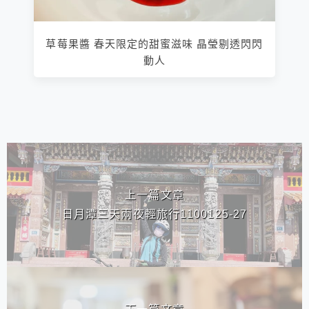
草莓果醬 春天限定的甜蜜滋味 晶瑩剔透閃閃
動人
相連文章
上一篇文章
日月潭三天兩夜輕旅行1100125-27