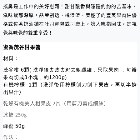
撲鼻是工作中的美好慰藉！甜甘酸香與隱隱約約的苦澀味，
滋味馥郁深厚，晶瑩剔透、橘澄澄、美極了的豐美果肉佐優
格或佐著奶油鋪在吐司麵包或司康上，讓人吮指回味，是視
覺與味覺的雙重享受！
蜜香茂谷柑果醬
材料：
茂谷柑
6
顆
( 洗淨後去皮去籽去粗纖維，只取果肉 ，每瓣
果肉切成3小塊，約1200g)
有機檸檬
1
顆（洗淨後用檸檬刨刀刨下果皮，再切半擠
出果汁）
乾燥有機美人柑果皮 2片（用剪刀剪成細絲）
冰糖 250g
蜂蜜 50g
作法：