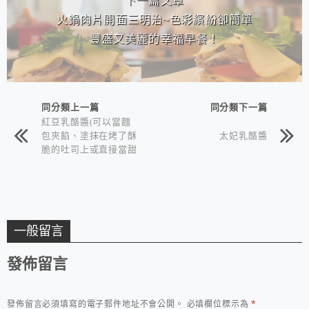
下一篇文章
火鍋肉片開面三明治~色彩繽紛卻簡單
豐盛又美麗的幸福早餐！
同分類上一篇
同分類下一篇
紅豆乳酪醬(可以當麵
包夾餡、塗抹在烤了酥
太妃乳酪醬
脆的吐司上或直接當甜
點吃)
一般留言
發佈留言
發佈留言必須填寫的電子郵件地址不會公開。
必填欄位標示為
*