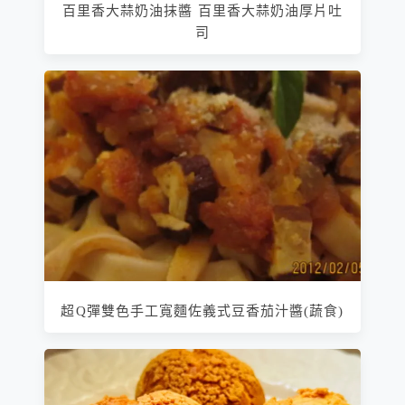
百里香大蒜奶油抹醬 百里香大蒜奶油厚片吐
司
超Q彈雙色手工寬麵佐義式豆香茄汁醬(蔬食)