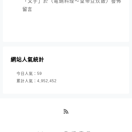
「
文子
」於〈
電鍋料理～皇帝豆炊飯
〉發佈
留言
網站人氣統計
今日人氣：
59
累計人氣：
4,952,452
RSS