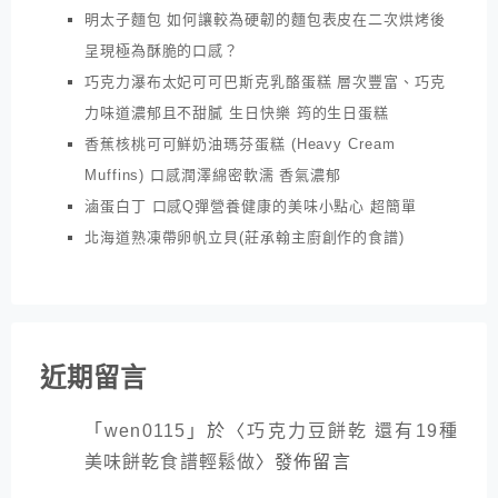
明太子麵包 如何讓較為硬韌的麵包表皮在二次烘烤後
呈現極為酥脆的口感？
巧克力瀑布太妃可可巴斯克乳酪蛋糕 層次豐富、巧克
力味道濃郁且不甜膩 生日快樂 筠的生日蛋糕
香蕉核桃可可鮮奶油瑪芬蛋糕 (Heavy Cream
Muffins) 口感潤澤綿密軟濡 香氣濃郁
滷蛋白丁 口感Q彈營養健康的美味小點心 超簡單
北海道熟凍帶卵帆立貝(莊承翰主廚創作的食譜)
近期留言
「
wen0115
」於〈
巧克力豆餅乾 還有19種
美味餅乾食譜輕鬆做
〉發佈留言