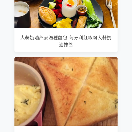
大蒜奶油燕麥湯種麵包 匈牙利紅椒粉大蒜奶
油抹醬