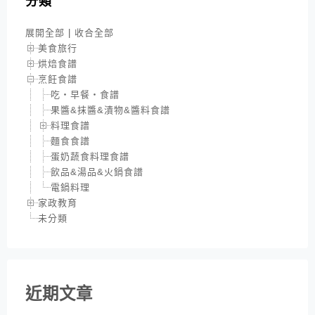
分類
展開全部
|
收合全部
美食旅行
烘焙食譜
烹飪食譜
吃‧早餐‧食譜
果醬&抹醬&漬物&醬料食譜
料理食譜
麵食食譜
蛋奶蔬食料理食譜
飲品&湯品&火鍋食譜
電鍋料理
家政教育
未分類
近期文章