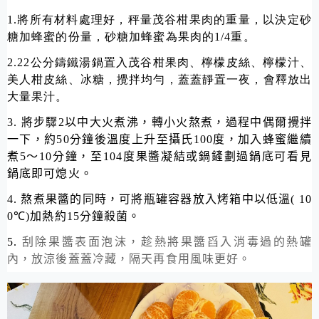
1.將所有材料處理好，秤量茂谷柑果肉的重量，以決定砂
糖加蜂蜜的份量，砂糖加蜂蜜為果肉的1/4重。
2.22公分鑄鐵湯鍋置入茂谷柑果肉、檸檬皮絲、檸檬汁、
美人柑皮絲、冰糖，攪拌均勻，蓋蓋靜置一夜，會釋放出
大量果汁。
3.
將步驟
2以中大火
煮沸，轉小火熬煮，過程中偶爾攪拌
一下，約50分鐘後溫度上升至攝氏100度，加入蜂蜜繼續
煮5～10分鐘，至104度果醬凝結或鍋鏟劃過鍋底可看見
鍋底即可熄火。
4.
熬煮果醬的同時，可將瓶罐容器放入烤箱中以低溫
( 10
0
℃
)
加熱約
15
分鐘殺菌。
5.
刮除果醬表面泡沫，趁熱將果醬舀入消毒過的熱罐
內，放涼後蓋蓋冷藏，隔天再食用風味更好。