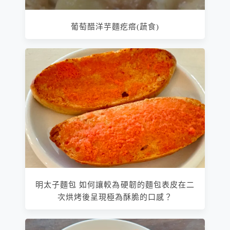
葡萄醋洋芋麵疙瘩(蔬食)
明太子麵包 如何讓較為硬韌的麵包表皮在二
次烘烤後呈現極為酥脆的口感？