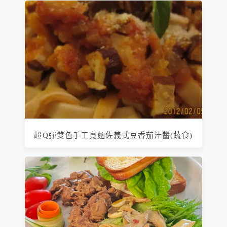
超Q彈雙色手工寬麵佐義式豆香茄汁醬(蔬食)