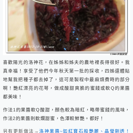
喜歡陽光的洛神花，在姊姊和姊夫的農地裡長得很好。我
真幸福！享受了他們今年秋天第一批的採收，四姊還體貼
地幫我把種子都去掉了，這可是製程中最麻煩費時的部分
啊！艷紅漂亮的花萼，做成酸甜爽脆的蜜餞或軟
的果醬
Q
都美味！
作法
的果醬軟
酸甜，顏色較為暗紅，略帶蜜餞的風味，
1
Q
作法
的果醬則軟爛甜蜜，色澤較鮮艷。都好！
2
另有更新做法→
洛神果醬~如紅寶石般艷麗、晶瑩剔透！