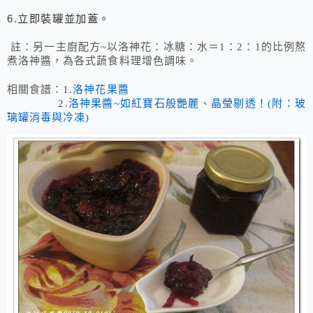
立即裝罐並加蓋。
6.
註：另一主廚配方~以洛神花：冰糖：水＝1：2：1的比例熬
煮洛神醬，為各式蔬食料理增色調味。
相關食譜：1.
洛神花果醬
2.
洛神果醬~如紅寶石般艷麗、晶瑩剔透！(附：玻
璃罐消毒與冷凍)