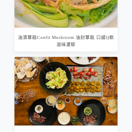
油漬蕈菇Confit Mushroom 油封蕈菇 口感Q軟
滋味濃郁