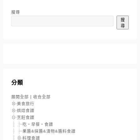
搜尋
搜
尋
分類
展開全部
|
收合全部
美食旅行
烘焙食譜
烹飪食譜
吃‧早餐‧食譜
果醬&抹醬&漬物&醬料食譜
料理食譜