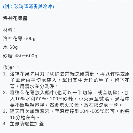
(附：玻璃罐消毒與冷凍)
洛神花果醬
材料：
洛神花萼
600g
水
60g
砂糖
480~600g
作法
：
1
洛神花果先用刀平切除去前端之硬質部，再以竹筷或原
1.
子筆管由平切處穿入，擊出其中大粒的種子，留下花
萼，用清水充分洗淨。
將整朵花萼放入鍋中(也可以一半切碎，或全切碎)，加
2.
入
水和80%~
砂糖，小火煮至微滾，過程中
10%
100%
要不斷輕輕攪拌，然後熄火加蓋，放在陰涼處一晚。
隔天再次加熱煮沸，至溫度達到
3.
104~105
℃即可，約需
分鐘左右。
15
立即裝罐並加蓋。
4.