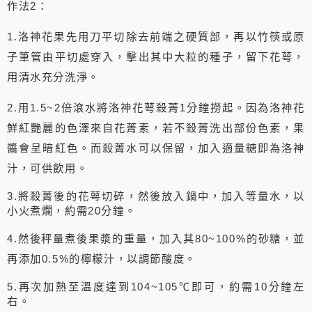
作法
：
2
洛神花果先用刀平切除去前端之硬質部，再以竹筷或原
1.
子筆管由平切處穿入，擊出其中大粒的種子，留下花萼，
用清水充分洗淨。
用
倍滾水將洛神花萼殺菁
分鐘撈起。因為洛神花
2.
1.5~2
1
鮮紅艷麗的色澤來自花菁素，若不殺菁洗出部份色素，果
醬會呈暗紅色。而殺菁水可以保留，加入適量糖即為洛神
汁，可供飲用。
將殺菁後的花萼切碎，然後放入鍋中，加入等量水，以
3.
小火煮爛，約需
分鐘。
20
然後秤量煮後果漿的重量，加入其
的砂糖，並
4.
80~100%
再添加
的檸檬汁，以調節酸度。
0.5%
再次加熱至溫度達到
分鐘左
5.
104~105
℃即可，約需
10
右。