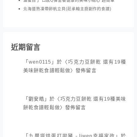
滷蛋白丁 口感Q彈營養健康的美味小點心 超簡單
北海道熟凍帶卵帆立貝(莊承翰主廚創作的食譜)
近期留言
「
wen0115
」於〈
巧克力豆餅乾 還有19種
美味餅乾食譜輕鬆做
〉發佈留言
「
劉安皓
」於〈
巧克力豆餅乾 還有19種美味
餅乾食譜輕鬆做
〉發佈留言
「
九層塔烘蛋打拋豬 - liwen幸福家政
」於