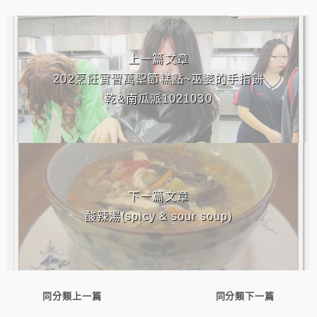
相連文章
上一篇文章
202烹飪實習萬聖節糕點~巫婆的手指餅
乾&南瓜派1021030
下一篇文章
酸辣湯(spicy & sour soup)
同分類上一篇
同分類下一篇