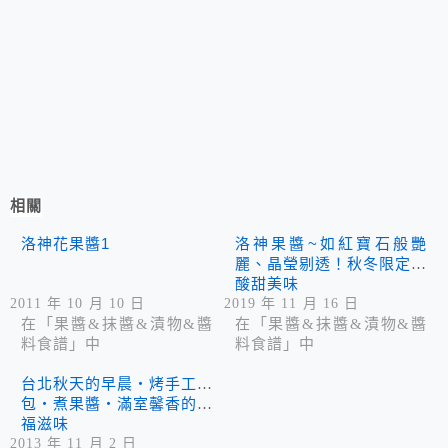
相關
洛神花果醬1
洛神果醬~如紅寶石般艷
麗、晶瑩剔透！秋冬限定的
酸甜美味
2011 年 10 月 10 日
2019 年 11 月 16 日
在「果醬&抹醬&漬物&醬
在「果醬&抹醬&漬物&醬
料食譜」中
料食譜」中
台北秋天的早晨‧烤手工麵
包‧煮果醬‧滿室馨香的幸
福滋味
2013 年 11 月 2 日