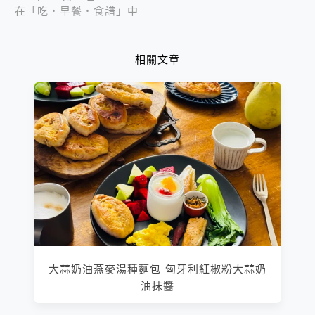
在「吃‧早餐‧食譜」中
相關文章
大蒜奶油燕麥湯種麵包 匈牙利紅椒粉大蒜奶
油抹醬