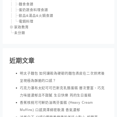
麵食食譜
蛋奶蔬食料理食譜
飲品&湯品&火鍋食譜
電鍋料理
家政教育
未分類
近期文章
明太子麵包 如何讓較為硬韌的麵包表皮在二次烘烤後
呈現極為酥脆的口感？
巧克力瀑布太妃可可巴斯克乳酪蛋糕 層次豐富、巧克
力味道濃郁且不甜膩 生日快樂 筠的生日蛋糕
香蕉核桃可可鮮奶油瑪芬蛋糕 (Heavy Cream
Muffins) 口感潤澤綿密軟濡 香氣濃郁