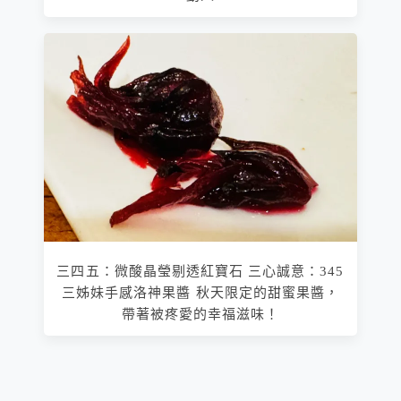
三四五：微酸晶瑩剔透紅寶石 三心誠意：345
三姊妹手感洛神果醬 秋天限定的甜蜜果醬，
帶著被疼愛的幸福滋味！