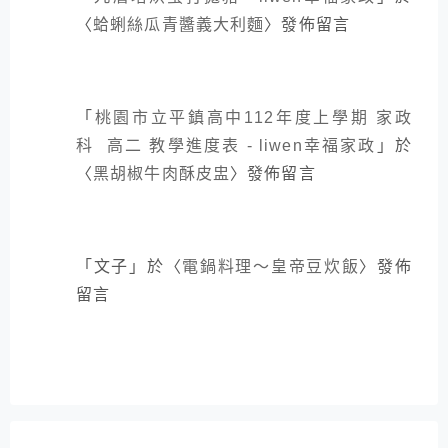
〈
蛤蜊絲瓜青醬義大利麵
〉發佈留言
「
桃園市立平鎮高中112年度上學期 家政
科 高二 教學進度表 - liwen幸福家政
」於
〈
黑胡椒牛肉酥皮盅
〉發佈留言
「
文子
」於〈
電鍋料理～皇帝豆炊飯
〉發佈
留言