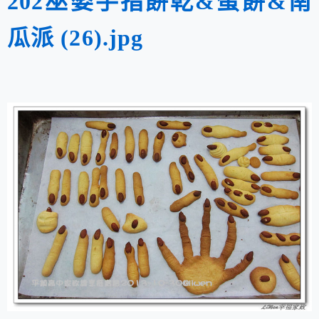
202巫婆手指餅乾&蛋餅&南
瓜派 (26).jpg