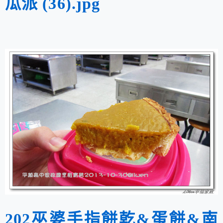
瓜派 (36).jpg
202巫婆手指餅乾&蛋餅&南