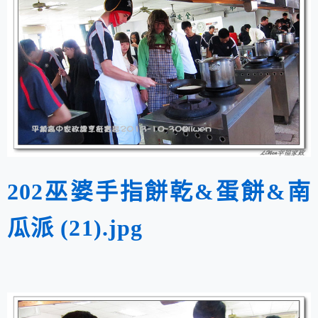
202巫婆手指餅乾&蛋餅&南
瓜派 (21).jpg