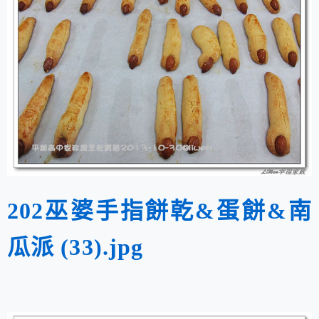
202巫婆手指餅乾&蛋餅&南
瓜派 (33).jpg