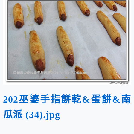
202巫婆手指餅乾&蛋餅&南
瓜派 (34).jpg