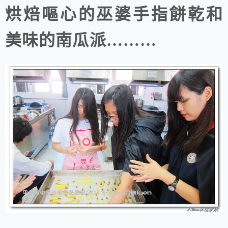
烘焙嘔心的巫婆手指餅乾和
美味的南瓜派………