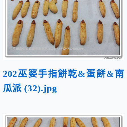
202巫婆手指餅乾&蛋餅&南
瓜派 (32).jpg