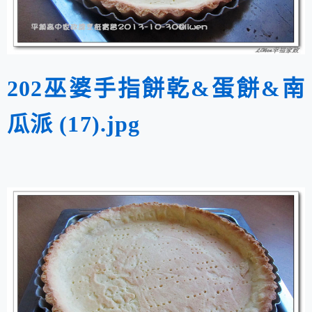
202巫婆手指餅乾&蛋餅&南
瓜派 (17).jpg