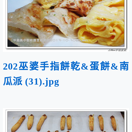
202巫婆手指餅乾&蛋餅&南
瓜派 (31).jpg