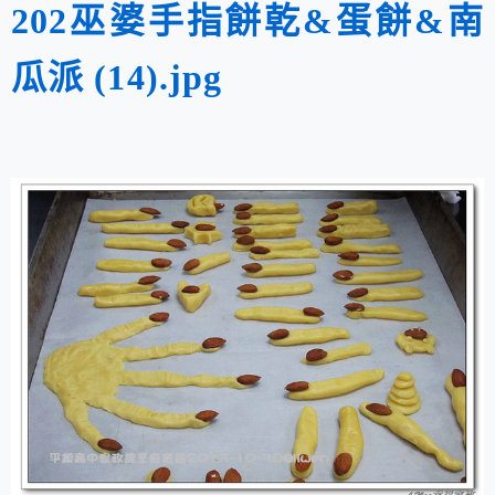
202巫婆手指餅乾&蛋餅&南
瓜派 (14).jpg