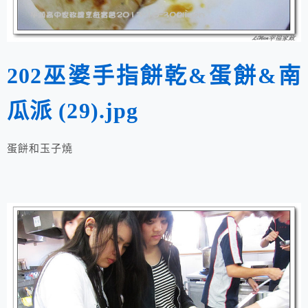
202巫婆手指餅乾&蛋餅&南
瓜派 (29).jpg
蛋餅和玉子燒