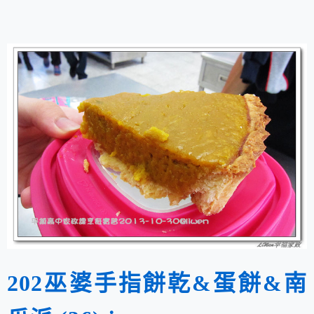
202巫婆手指餅乾&蛋餅&南