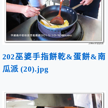
202巫婆手指餅乾&蛋餅&南
瓜派 (20).jpg