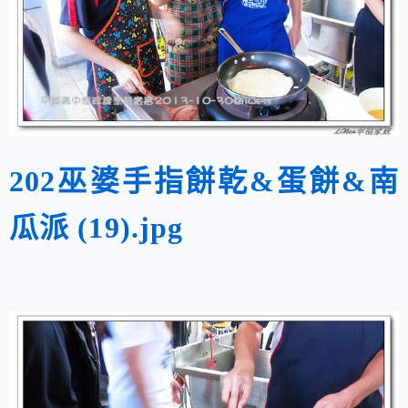
202巫婆手指餅乾&蛋餅&南
瓜派 (19).jpg