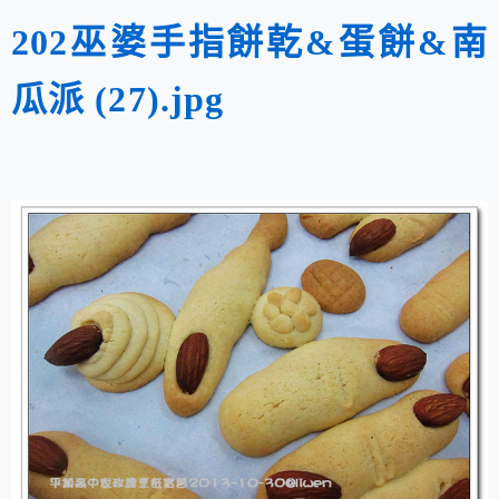
202巫婆手指餅乾&蛋餅&南
瓜派 (27).jpg