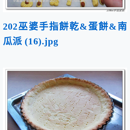
202巫婆手指餅乾&蛋餅&南
瓜派 (16).jpg