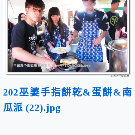
202巫婆手指餅乾&蛋餅&南
瓜派 (22).jpg