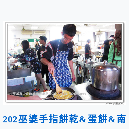
202巫婆手指餅乾&蛋餅&南