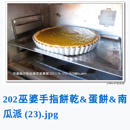
202巫婆手指餅乾&蛋餅&南
瓜派 (23).jpg