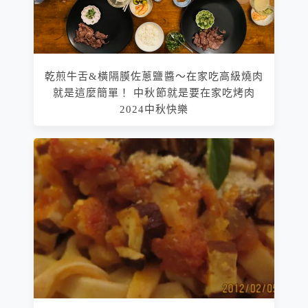
乾煎牛舌&橫隔膜佐蔥鹽醬～在家吃高級燒肉
就是這麼簡單！ 中秋節就是要在家吃烤肉
2024中秋快樂