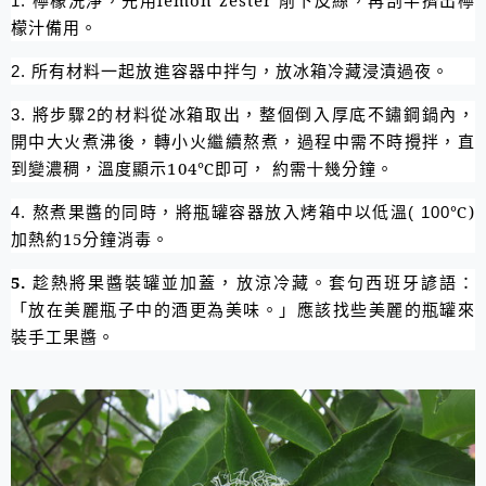
檸檬洗淨，先用
lemon zester
削下皮絲，再剖半擠出檸
1.
檬汁備用。
所有材料一起放進容器中拌勻，放冰箱冷藏浸漬過夜。
2.
將步驟
的材料從冰箱取出，整個倒入厚底不鏽鋼鍋內，
3.
2
開中大火煮沸後，轉小火繼續熬煮，過程中需不時攪拌，直
到變濃稠，溫度顯示
104
℃即可，
約需
分鐘。
十幾
熬煮果醬的同時，將瓶罐容器放入烤箱中以低溫
℃
)
4.
( 100
加熱約
15
分鐘消毒。
5.
趁熱將果醬裝罐並加蓋，放涼冷藏。套句西班牙諺語：
「放在美麗瓶子中的酒更為美味。」應該找些美麗的瓶罐來
裝手工果醬。