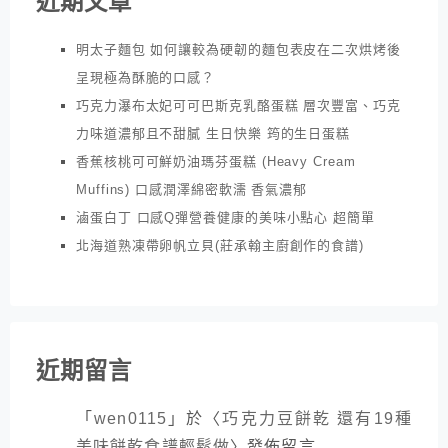
近期文章
明太子麵包 如何讓較為硬韌的麵包表皮在二次烘烤後
呈現極為酥脆的口感？
巧克力瀑布太妃可可巴斯克乳酪蛋糕 層次豐富、巧克
力味道濃郁且不甜膩 生日快樂 筠的生日蛋糕
香蕉核桃可可鮮奶油瑪芬蛋糕 (Heavy Cream
Muffins) 口感潤澤綿密軟濡 香氣濃郁
滷蛋白丁 口感Q彈營養健康的美味小點心 超簡單
北海道熟凍帶卵帆立貝(莊承翰主廚創作的食譜)
近期留言
「
wen0115
」於〈
巧克力豆餅乾 還有19種
美味餅乾食譜輕鬆做
〉發佈留言