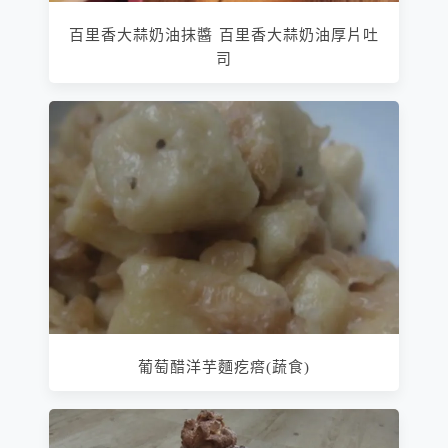
百里香大蒜奶油抹醬 百里香大蒜奶油厚片吐
司
葡萄醋洋芋麵疙瘩(蔬食)