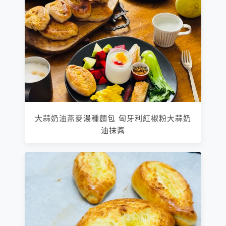
大蒜奶油燕麥湯種麵包 匈牙利紅椒粉大蒜奶
油抹醬