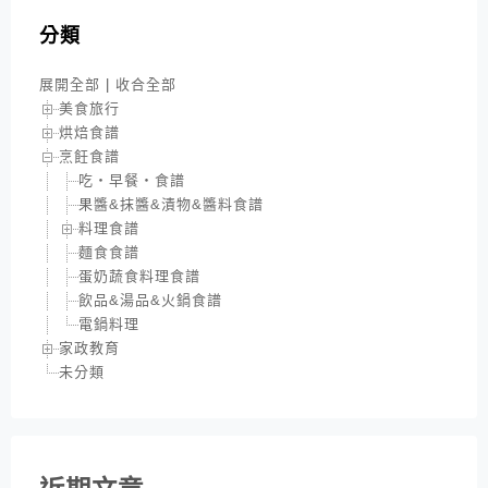
分類
展開全部
|
收合全部
美食旅行
烘焙食譜
烹飪食譜
吃‧早餐‧食譜
果醬&抹醬&漬物&醬料食譜
料理食譜
麵食食譜
蛋奶蔬食料理食譜
飲品&湯品&火鍋食譜
電鍋料理
家政教育
未分類