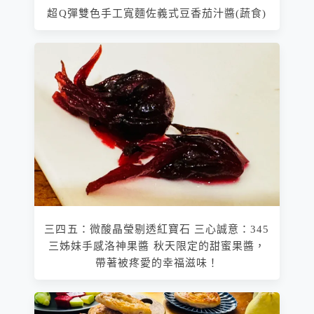
超Q彈雙色手工寬麵佐義式豆香茄汁醬(蔬食)
三四五：微酸晶瑩剔透紅寶石 三心誠意：345
三姊妹手感洛神果醬 秋天限定的甜蜜果醬，
帶著被疼愛的幸福滋味！