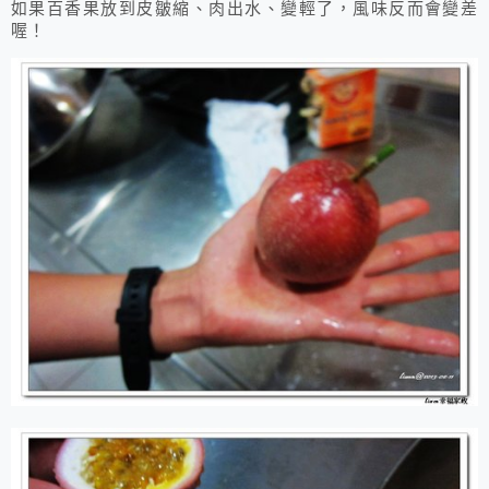
如果百香果放到皮皺縮、肉出水、變輕了，風味反而會變差
喔！