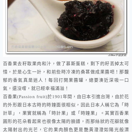
百香果去籽取果肉和汁，做了慕斯蛋糕，剩下的籽丟掉太可
惜，於是心生一計，和前些時冷凍的桑葚做成果醬吧！那馥
郁的香氣真是迷人！每回打開果醬罐，總要湊近深吸一口
氣，還沒嚐，就已經幸福滿溢！
百香果
(Passion fruit)
於
1901
年間，由日本引進台灣，由於花
的外形跟日本古時的時鐘面很相似，因此日本人稱它為「時
計草」，果實就稱為「時計果」或「時鐘果」。其實百香果
圓形的花朵看起來也很像太陽的臉譜，而那絲狀的花瓣就像
太陽射出的光芒，它的果肉顏色更是艷黃澄澄如陽光般漂