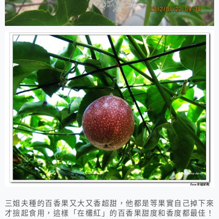
三姐夫種的百香果又大又香超甜，他都是等果實自己掉下來
才撿起食用，這樣「在欉紅」的百香果甜度和香度都最佳！