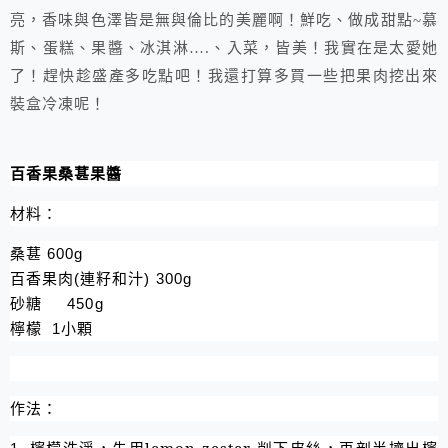
亮，香味與色澤皆是無與倫比的美麗啊！鮮吃、做成甜點
~
慕
斯、蛋糕、果醬、冰淇淋
….
、入菜，皆美！我實在是太愛她
了！趕快趁盛產多吃點吧！我還打算多買一些把果肉挖出來
裝盒冷凍呢！
百香果桑葚果醬
材料：
桑葚
600g
百香果肉
連籽和汁
(
) 300g
砂糖
450g
檸檬
小顆
1
作法：