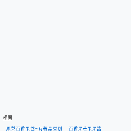
相關
鳳梨百香果醬~有著晶瑩剔
百香果芒果果醬