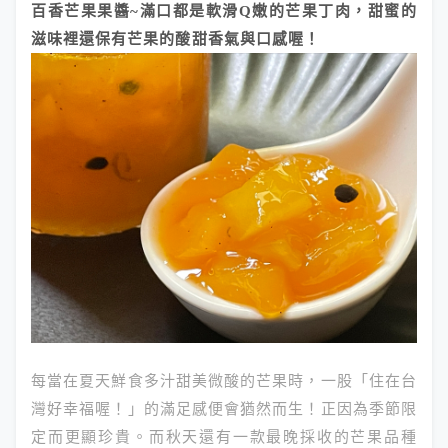
百香芒果果醬~滿口都是軟滑Q嫩的芒果丁肉，甜蜜的
滋味裡還保有芒果的酸甜香氣與口感喔！
每當在夏天鮮食多汁甜美微酸的芒果時，一股「住在台
灣好幸福喔！」的滿足感便會猶然而生！正因為季節限
定而更顯珍貴。而秋天還有一款最晚採收的芒果品種