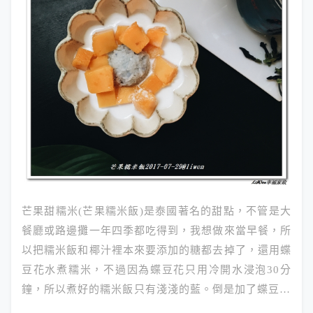
芒果甜糯米(芒果糯米飯)是泰國著名的甜點，不管是大
餐廳或路邊攤一年四季都吃得到，我想做來當早餐，所
以把糯米飯和椰汁裡本來要添加的糖都去掉了，還用蝶
豆花水煮糯米，不過因為蝶豆花只用冷開水浸泡30分
鐘，所以煮好的糯米飯只有淺淺的藍。倒是加了蝶豆…