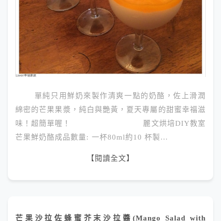
單純只用鮮奶來製作清爽一點的奶酪，佐上滑潤
綿密的芒果果漿，純白與艷黃，夏天專屬的甜蜜幸福滋
味！超簡單喔！ 麗文烘培DIY教室
芒果鮮奶酪成品數量: 一杯80ml約10 杯製…
【閱讀全文】
芒果沙拉佐蜂蜜芥末沙拉醬(Mango Salad with