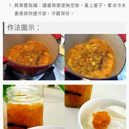
將果醬裝罐，儘量擠壓使無空隙，蓋上蓋子，置冰冷水
裏使其快速冷卻，冷藏保存。
作法圖示：