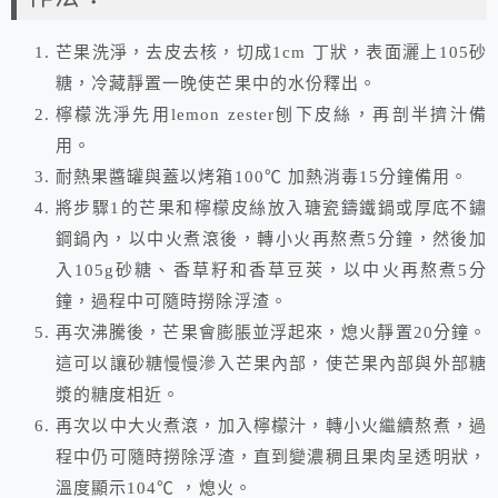
芒果洗淨，去皮去核，切成1cm 丁狀，表面灑上105砂
糖，冷藏靜置一晚使芒果中的水份釋出。
檸檬洗淨先用lemon zester刨下皮絲，再剖半擠汁備
用。
耐熱果醬罐與蓋以烤箱100℃ 加熱消毒15分鐘備用。
將步驟1的芒果和檸檬皮絲放入瑭瓷鑄鐵鍋或厚底不鏽
鋼鍋內，以中火煮滾後，轉小火再熬煮5分鐘，然後加
入105g砂糖、香草籽和香草豆莢，以中火再熬煮5分
鐘，過程中可隨時撈除浮渣。
再次沸騰後，芒果會膨脹並浮起來，熄火靜置20分鐘。
這可以讓砂糖慢慢滲入芒果內部，使芒果內部與外部糖
漿的糖度相近。
再次以中大火煮滾，加入檸檬汁，轉小火繼續熬煮，過
程中仍可隨時撈除浮渣，直到變濃稠且果肉呈透明狀，
溫度顯示104℃ ，熄火。