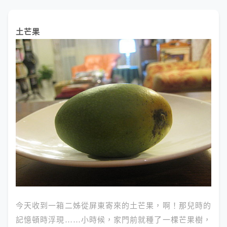
土芒果
今天收到一箱二姊從屏東寄來的土芒果，啊！那兒時的
記憶頓時浮現……小時候，家門前就種了一棵芒果樹，