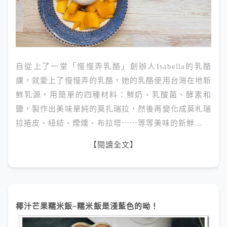
自從上了一堂「慢慢弄乳酪」創辦人Isabella的乳酪
課，就愛上了慢慢弄的乳酪，她的乳酪使用台灣在地新
鮮乳源，用簡單的四種材料：鮮奶、乳酸菌、酵素和
鹽，製作出美味單純的莫扎瑞拉，然後再變化成莫札瑞
拉捲皮、紐結、煙燻、布拉塔⋯⋯等等美味的新鮮…
【閱讀全文】
椰汁芒果糯米飯~糯米飯是淺藍色的呦！