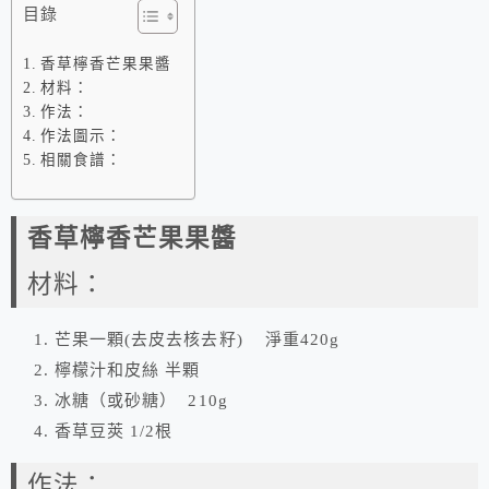
目錄
香草檸香芒果果醬
材料：
作法：
作法圖示：
相關食譜：
香草檸香芒果果醬
材料：
芒果一顆(去皮去核去籽) 淨重420g
檸檬汁和皮絲 半顆
冰糖（或砂糖） 210g
香草豆莢 1/2根
作法：