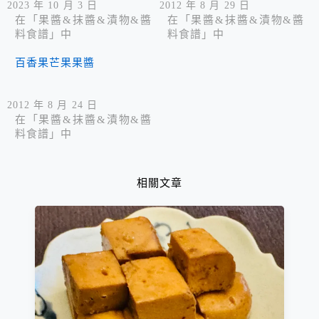
氣與口感喔！
2023 年 10 月 3 日
2012 年 8 月 29 日
在「果醬&抹醬&漬物&醬
在「果醬&抹醬&漬物&醬
料食譜」中
料食譜」中
百香果芒果果醬
2012 年 8 月 24 日
在「果醬&抹醬&漬物&醬
料食譜」中
相關文章