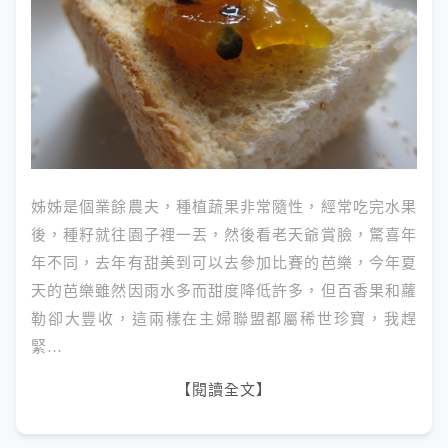
姊姊是個業餘農夫，種植蔬果非常隨性，經常吃完水果
後，種籽就往園子裡一丟，然後看老天爺賞臉，驚喜年
年不同，去年有甜美到可以去參加比賽的芭樂，今年夏
天的芭樂雖然因雨水多而甜度降低許多，但百香果和蘿
勒卻大豐收，這兩樣在主婦聯盟都屬稀世珍寶，我趕
緊…
【閱讀全文】