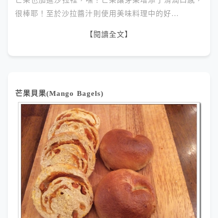
芒果也加進沙拉裡，嘿！芒果讓芽菜增添了滑潤口感，
很棒耶！至於沙拉醬汁則使用美味料理中的好…
【閱讀全文】
芒果貝果(Mango Bagels)