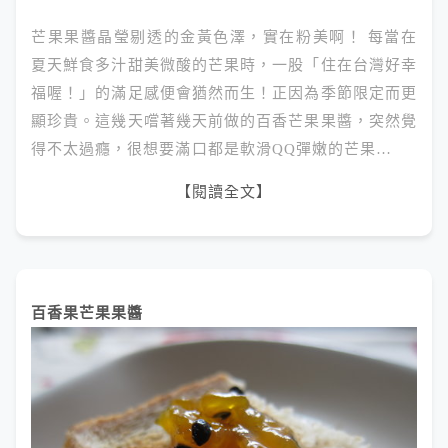
芒果果醬晶瑩剔透的金黃色澤，實在粉美啊！ 每當在
夏天鮮食多汁甜美微酸的芒果時，一股「住在台灣好幸
福喔！」的滿足感便會猶然而生！正因為季節限定而更
顯珍貴。這幾天嚐著幾天前做的百香芒果果醬，突然覺
得不太過癮，很想要滿口都是軟滑QQ彈嫩的芒果…
【閱讀全文】
百香果芒果果醬