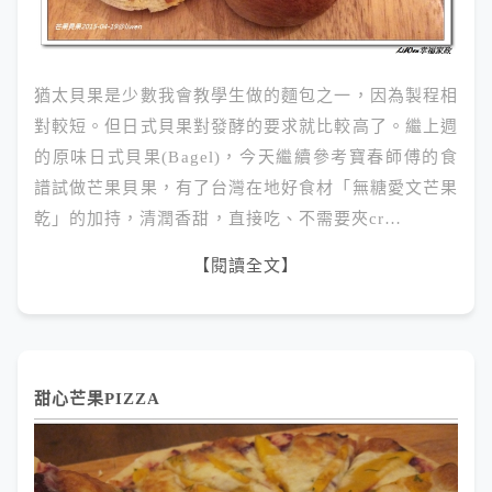
猶太貝果是少數我會教學生做的麵包之一，因為製程相
對較短。但日式貝果對發酵的要求就比較高了。繼上週
的原味日式貝果(Bagel)，今天繼續參考寶春師傅的食
譜試做芒果貝果，有了台灣在地好食材「無糖愛文芒果
乾」的加持，清潤香甜，直接吃、不需要夾cr…
【閱讀全文】
甜心芒果PIZZA