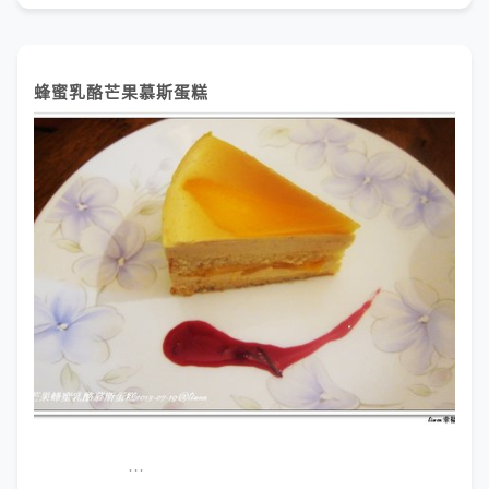
蜂蜜乳酪芒果慕斯蛋糕
…