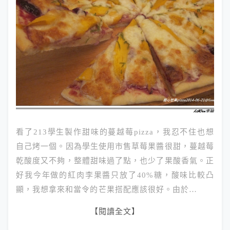
看了213學生製作甜味的蔓越莓pizza，我忍不住也想
自己烤一個。因為學生使用市售草莓果醬很甜，蔓越莓
乾酸度又不夠，整體甜味過了點，也少了果酸香氣。正
好我今年做的紅肉李果醬只放了40%糖，酸味比較凸
顯，我想拿來和當令的芒果搭配應該很好。由於…
【閱讀全文】