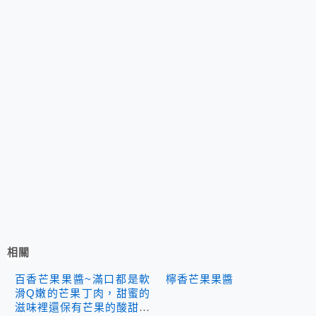
相關
百香芒果果醬~滿口都是軟
檸香芒果果醬
滑Q嫩的芒果丁肉，甜蜜的
滋味裡還保有芒果的酸甜香