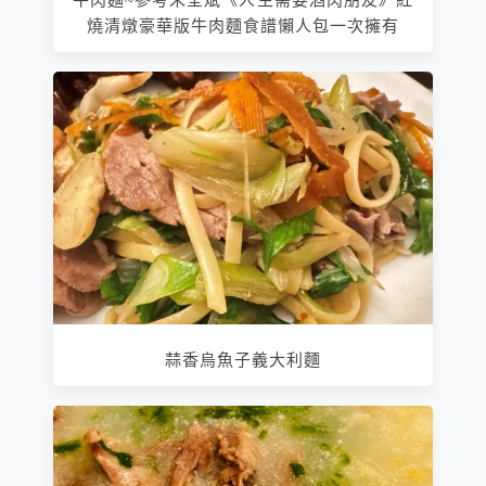
牛肉麵~參考朱全斌《人生需要酒肉朋友》紅
燒清燉豪華版牛肉麵食譜懶人包一次擁有
蒜香烏魚子義大利麵