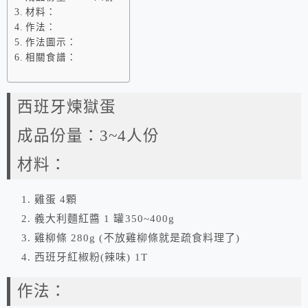
材料：
作法：
作法圖示：
相關食譜：
西班牙煉獄蛋
成品份量：3~4人份
材料：
雞蛋 4顆
義大利麵紅醬 1 罐350~400g
雞柳條 280g (不放雞柳條就是疏食料理了)
西班牙紅椒粉(辣味) 1T
作法：