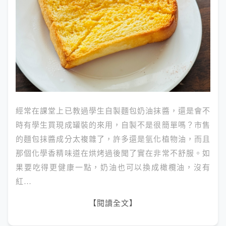
經常在課堂上已教過學生自製麵包奶油抹醬，還是會不
時有學生買現成罐裝的來用，自製不是很簡單嗎？市售
的麵包抹醬成分太複雜了，許多還是氫化植物油，而且
那個化學香精味道在烘烤過後聞了實在非常不舒服。如
果要吃得更健康一點，奶油也可以換成橄欖油，沒有
紅…
【閱讀全文】