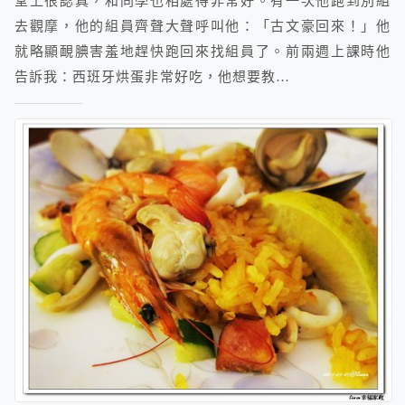
堂上很認真，和同學也相處得非常好。有一次他跑到別組
去觀摩，他的組員齊聲大聲呼叫他：「古文豪回來！」他
就略顯靦腆害羞地趕快跑回來找組員了。前兩週上課時他
告訴我：西班牙烘蛋非常好吃，他想要教…