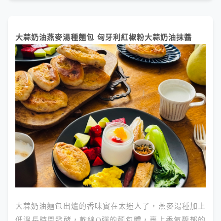
大蒜奶油燕麥湯種麵包 匈牙利紅椒粉大蒜奶油抹醬
大蒜奶油麵包出爐的香味實在太迷人了，燕麥湯種加上
低溫長時間發酵，軟綿Q彈的麵包體，裹上香氣馥郁的