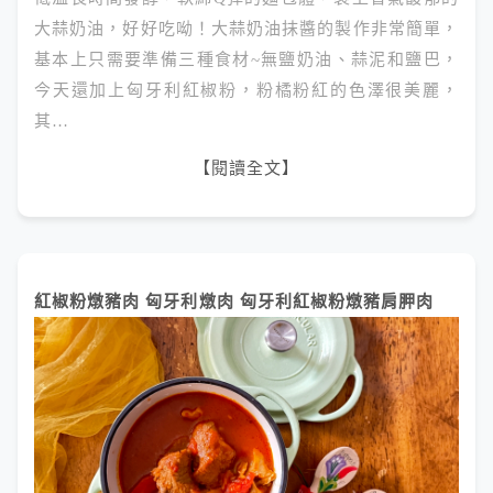
大蒜奶油，好好吃呦！大蒜奶油抹醬的製作非常簡單，
基本上只需要準備三種食材~無鹽奶油、蒜泥和鹽巴，
今天還加上匈牙利紅椒粉，粉橘粉紅的色澤很美麗，
其…
【閱讀全文】
紅椒粉燉豬肉 匈牙利燉肉 匈牙利紅椒粉燉豬肩胛肉