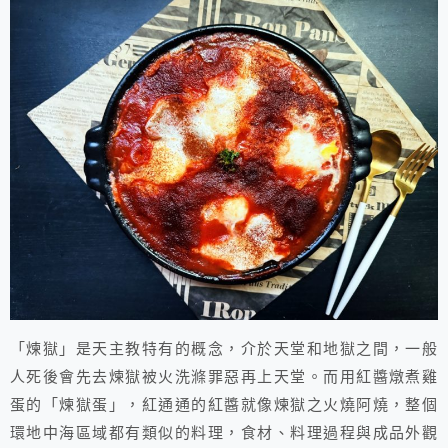
「煉獄」是天主教特有的概念，介於天堂和地獄之間，一般
人死後會先去煉獄被火洗滌罪惡再上天堂。而用紅醬燉煮雞
蛋的「煉獄蛋」，紅通通的紅醬就像煉獄之火燒阿燒，整個
環地中海區域都有類似的料理，食材、料理過程與成品外觀