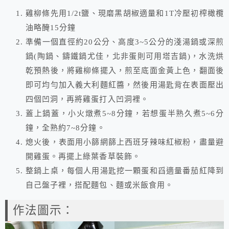
雞柳條先用1/2t鹽、現磨黑胡椒適量和1T冷壓初榨橄欖
油略醃15分鐘
準備一個直徑約20公分、高度3~5公分的淺湯鍋或深煎
鍋(陶鍋、鑄鐵鍋尤佳，北非蛋則可用塔吉鍋)，水洗烘
乾預熱後，將雞柳條擺入，煎至底面金黃上色，翻面後
即可均勻加入義大利麵紅醬，然後用湯匙背在表面壓出
四個凹洞，再將雞蛋打入凹洞裡。
蓋上鍋蓋，小火燉煮5~8分鐘，若想蛋半熟久煮5~6分
鐘，全熟約7~8分鐘。
熄火後，表面用小篩網篩上西班牙辣味紅椒粉，盡量避
開雞蛋。再擺上綠葉香草裝飾。
整鍋上桌，每個人用湯匙挖一顆蛋和舀適量番茄紅降到
自己盤子裡，搭配麵包、麵或米飯食用。
作法圖示：