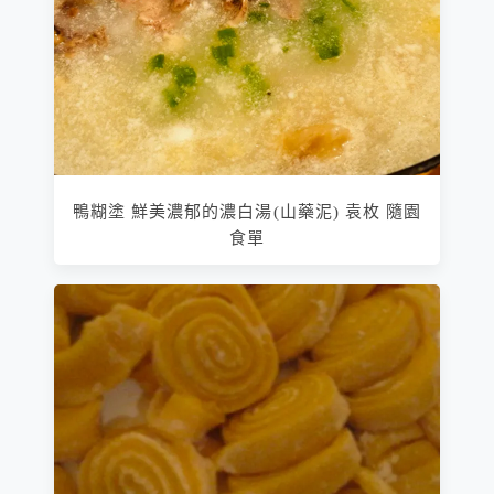
鴨糊塗 鮮美濃郁的濃白湯(山藥泥) 袁枚 隨園
食單