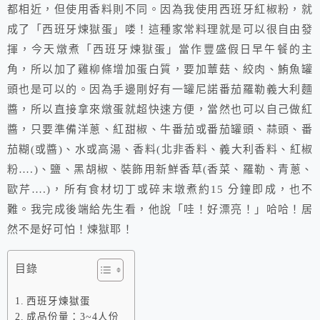
都相近，但使用香料則不同。因為我使用西班牙紅椒粉，就
成了「西班牙煉獄蛋」喽！這種家常料理就是可以很自由發
揮，今天燉煮「西班牙煉獄蛋」當作豐盛假日早午餐的主
角，所以加了雞柳條增加蛋白質，要加蕈菇、絞肉、鮪魚罐
頭也是可以的。因為手邊剛好有一罐尼諾番茄羅勒義大利麵
醬，所以直接拿來燉蛋就超快速方便，當然也可以自己做紅
醬，只要準備洋蔥、紅甜椒、牛番茄或番茄罐頭、蒜頭、番
茄糊(或醬)、水或高湯、香料(北非香料、義大利香料、紅椒
粉….)、鹽、黑胡椒、裝飾用新鮮香草(香菜、羅勒、青蔥、
歐芹….)，所有食材切丁或碎末墩煮約15 分鐘即成，也不
難。我完成後端給先生看，他說「哇！好漂亮！」哈哈！居
然不是好可怕！煉獄耶！
目錄
西班牙煉獄蛋
成品份量：3~4人份